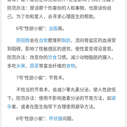
防范办法：原谅那个伤害你的人和事物，也原谅你自
己。为了你和爱人，去寻求心理医生的帮助。
6号“性欲小偷”：
血脂
高。
胆固醇
会在
血管
壁堆积
脂肪
，流向骨盆区的血液受
到阻碍，影响了性敏感区的感觉，使性爱变得没意思。
防范办法：改变你的
饮食
习惯。减少动物脂肪的摄入，
多吃
水果
、
蔬菜
等富含纤维的
食物
。
7号“性欲小偷”：节育术。
不恰当的节育术，会减少睾丸素分泌，使人性欲低
下。防范办法：使用不影响激素分泌的节育方法，如
避
孕
套，或者在医生指导下合理使用避孕方法。
8号“性欲小偷”：
甲状腺
问题。