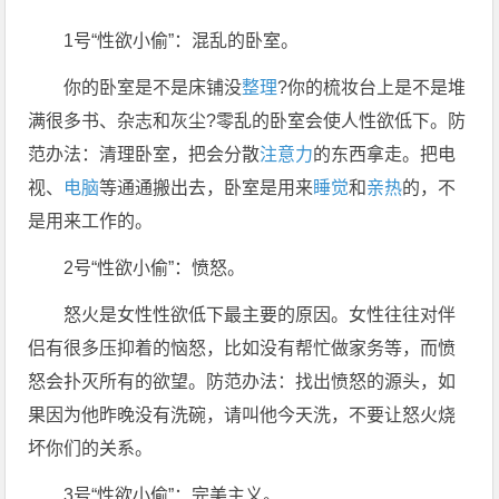
1号“性欲小偷”：混乱的卧室。
你的卧室是不是床铺没
整理
?你的梳妆台上是不是堆
满很多书、杂志和灰尘?零乱的卧室会使人性欲低下。防
范办法：清理卧室，把会分散
注意力
的东西拿走。把电
视、
电脑
等通通搬出去，卧室是用来
睡觉
和
亲热
的，不
是用来工作的。
2号“性欲小偷”：愤怒。
怒火是女性性欲低下最主要的原因。女性往往对伴
侣有很多压抑着的恼怒，比如没有帮忙做家务等，而愤
怒会扑灭所有的欲望。防范办法：找出愤怒的源头，如
果因为他昨晚没有洗碗，请叫他今天洗，不要让怒火烧
坏你们的关系。
3号“性欲小偷”：完美主义。