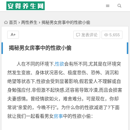
'); })();
首页
两性养生
揭秘男女房事中的性欲小偷
A+
发表评论
5,655
揭秘男女房事中的性欲小偷
人在不同的环境下,
性欲
会有所不同,尤其是在环境突
然发生变故、身体状况恶化、极度悲伤、恐怖、消沉和
绝望等状态下,性欲会受到显著影响,假若爱人不理解或自
身勉强应付,非但激不起快感,还容易导致冷漠,而且会损害
夫妻感情。曾经情欲如火，难舍难分。可是现在，你却
常说“亲爱的，今晚不行”。为什么你的性欲减退了?下面
就让我们一起看看男女
房事
中的性欲小偷：