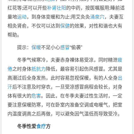
红花等;还可以开些
补肾
壮阳
的中药，按医嘱服用;睡前适
量地
运动
，到身体变暖和为止;用艾灸灸
涌泉穴
，夫妻互
相灸肾俞，不仅可以达到
保健
的效果，对性和谐也大有
帮助。
提示：
保暖
不足小心
感冒
“偷袭”
冬季气候寒冷，夫妻赤身裸体易受凉，同时精泄
疲
倦
之时身体
抵抗力
降低，最容易引起伤风感冒。尤其是
高潮过后全身发热，此时容易忽视保暖，有的人全身
出
汗
后不注意及时穿衣，一旦受凉感冒病程会较长，对身
体有很大的
危害
。因此，在冬季夫妻过性生活时，一定
要注意保暖防寒，可在卧室内准备空调或电暖气，把室
内温度调高之后再做，可以避免因气温低而导致受冷。
冬季性爱
食疗
方