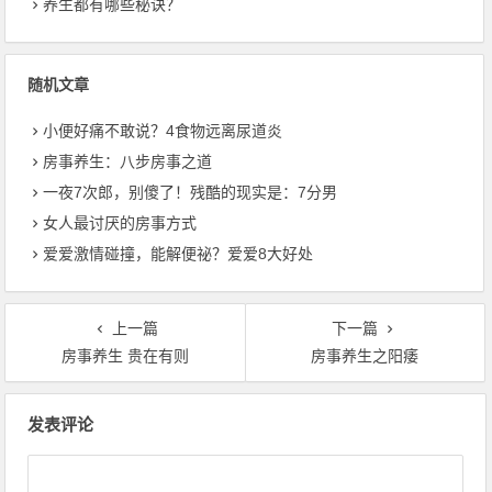
养生都有哪些秘诀？
随机文章
小便好痛不敢说？4食物远离尿道炎
房事养生：八步房事之道
一夜7次郎，别傻了！残酷的现实是：7分男
女人最讨厌的房事方式
爱爱激情碰撞，能解便祕？爱爱8大好处
上一篇
下一篇
房事养生 贵在有则
房事养生之阳痿
文章导航
发表评论