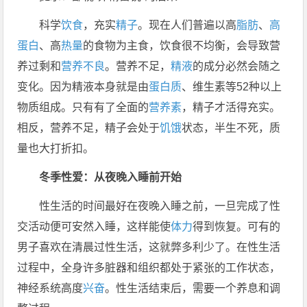
科学
饮食
，充实
精子
。现在人们普遍以高
脂肪
、
高
蛋白
、高
热量
的食物为主食，饮食很不均衡，会导致营
养过剩和
营养不良
。营养不足，
精液
的成分必然会随之
变化。因为精液本身就是由
蛋白质
、维生素等52种以上
物质组成。只有有了全面的
营养素
，精子才活得充实。
相反，营养不足，精子会处于
饥饿
状态，半生不死，质
量也大打折扣。
冬季性爱：从夜晚入睡前开始
性生活的时间最好在夜晚入睡之前，一旦完成了性
交活动便可安然入睡，这样能使
体力
得到恢复。可有的
男子喜欢在清晨过性生活，这就弊多利少了。在性生活
过程中，全身许多脏器和组织都处于紧张的工作状态，
神经系统高度
兴奋
。性生活结束后，需要一个养息和调