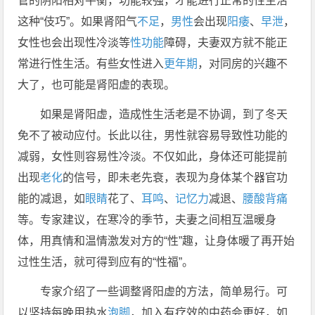
管的阴阳相对平衡，功能较强，才能进行正常的性生活
这种“伎巧”。如果肾阳气
不足
，
男性
会出现
阳痿
、
早泄
，
女性也会出现性冷淡等
性功能
障碍，夫妻双方就不能正
常进行性生活。有些女性进入
更年期
，对同房的兴趣不
大了，也可能是肾阳虚的表现。
如果是肾阳虚，造成性生活老是不协调，到了冬天
免不了被动应付。长此以往，男性就容易导致性功能的
减弱，女性则容易性冷淡。不仅如此，身体还可能提前
出现
老化
的信号，即未老先衰，表现为身体某个器官功
能的减退，如
眼睛
花了、
耳鸣
、
记忆力
减退、
腰酸背痛
等。专家建议，在寒冷的季节，夫妻之间相互温暖身
体，用真情和温情激发对方的“性”趣，让身体暖了再开始
过性生活，就可得到应有的“性福”。
专家介绍了一些调整肾阳虚的方法，简单易行。可
以坚持每晚用热水
泡脚
，加入有疗效的中药会更好，如