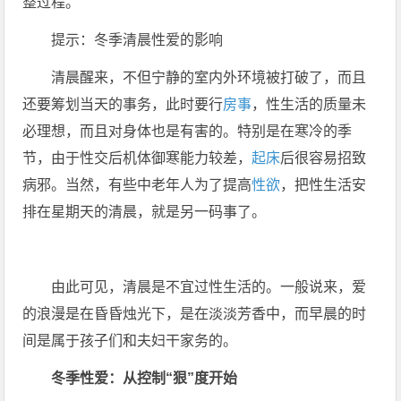
整过程。
提示：冬季清晨性爱的影响
清晨醒来，不但宁静的室内外环境被打破了，而且
还要筹划当天的事务，此时要行
房事
，性生活的质量未
必理想，而且对身体也是有害的。特别是在寒冷的季
节，由于性交后机体御寒能力较差，
起床
后很容易招致
病邪。当然，有些中老年人为了提高
性欲
，把性生活安
排在星期天的清晨，就是另一码事了。
由此可见，清晨是不宜过性生活的。一般说来，爱
的浪漫是在昏昏烛光下，是在淡淡芳香中，而早晨的时
间是属于孩子们和夫妇干家务的。
冬季性爱：从控制“狠”度开始