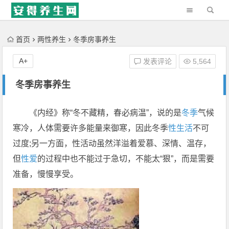
'); })();
首页
两性养生
冬季房事养生
A+
发表评论
5,564
冬季房事养生
《内经》称“冬不藏精，春必病温”，说的是
冬季
气候
寒冷，人体需要许多能量来御寒，因此冬季
性生活
不可
过度;另一方面，性活动虽然洋溢着爱慕、深情、温存，
但
性爱
的过程中也不能过于急切，不能太“狠”，而是需要
准备，慢慢享受。