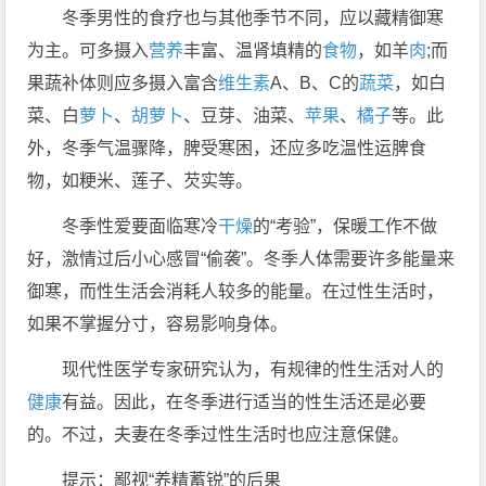
冬季男性的食疗也与其他季节不同，应以藏精御寒
为主。可多摄入
营养
丰富、温肾填精的
食物
，如羊
肉
;而
果蔬补体则应多摄入富含
维生素
A、B、C的
蔬菜
，如白
菜、白
萝卜
、
胡萝卜
、豆芽、油菜、
苹果
、
橘子
等。此
外，冬季气温骤降，脾受寒困，还应多吃温性运脾食
物，如粳米、莲子、芡实等。
冬季性爱要面临寒冷
干燥
的“考验”，保暖工作不做
好，激情过后小心感冒“偷袭”。冬季人体需要许多能量来
御寒，而性生活会消耗人较多的能量。在过性生活时，
如果不掌握分寸，容易影响身体。
现代性医学专家研究认为，有规律的性生活对人的
健康
有益。因此，在冬季进行适当的性生活还是必要
的。不过，夫妻在冬季过性生活时也应注意保健。
提示：鄙视“养精蓄锐”的后果