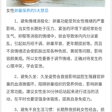
女性
卵巢保养的5大禁忌
​1、避免情绪消极化：卵巢功能受到女性情绪的严重
影响，当女性长期处于压力、紧张的环境下或经常处在
生气、抑郁等消极的情绪中，就会导致体内内分泌紊
乱，引起如月经不调、卵巢早衰、更年期提前等。而且
不良情绪还会使肌肤出现各种色斑、黄斑等问题，影响
容颜美观。所以女性要善于调节情绪，正确对待发生的
心理冲突，学会宣泄。
2、避免久坐：久坐姿势会直接影响盆腔生殖器官卵
巢的血液微循环，阻碍卵巢组织的营养供给，影响卵巢
正常功能。建议女性坐30分钟后站起来进行适当的活
动，在平时也要坚强身体锻炼，提高自身免疫力。
3、避免不良生活习惯：长期熬夜损耗女性经血，损