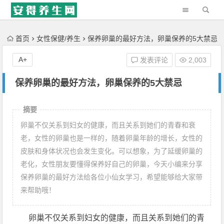
'); })();
首页
女性保健/养生
保养卵巢的最好方法，卵巢保养的5大禁忌
A+
发表评论
2,003
保养卵巢的最好方法，卵巢保养的5大禁忌
摘要
卵巢不仅关系到妇女的健康，而且关系到她们的青春和衰
老，女性的卵巢也是一样的，随着卵巢年龄的增长，女性的
皮肤和身体状况也会发生变化。可以想象，为了延缓卵巢的
老化，女性朋友要懂得保养好自己的卵巢，今天小编来分享
保养卵巢的最好方法给各位小仙女学习，希望能够给大家带
来帮助哦！
卵巢不仅关系到妇女的健康，而且关系到她们的青