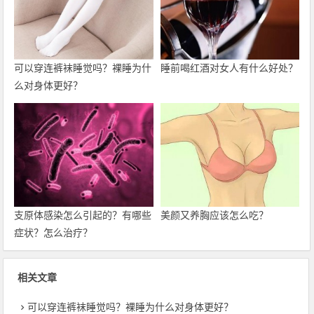
可以穿连裤袜睡觉吗？裸睡为什
睡前喝红酒对女人有什么好处？
么对身体更好？
支原体感染怎么引起的？有哪些
美颜又养胸应该怎么吃？
症状？怎么治疗？
相关文章
可以穿连裤袜睡觉吗？裸睡为什么对身体更好？