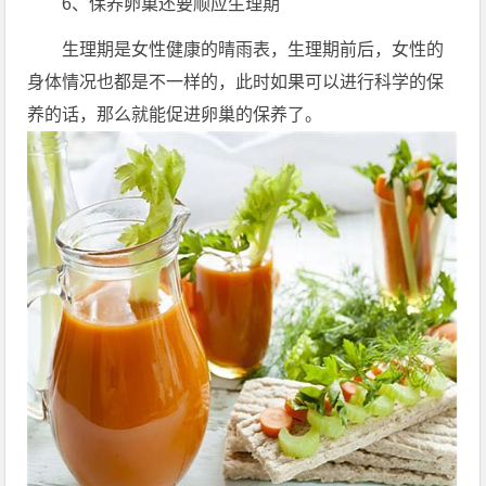
6、保养卵巢还要顺应生理期
生理期是女性健康的晴雨表，生理期前后，女性的
身体情况也都是不一样的，此时如果可以进行科学的保
养的话，那么就能促进卵巢的保养了。