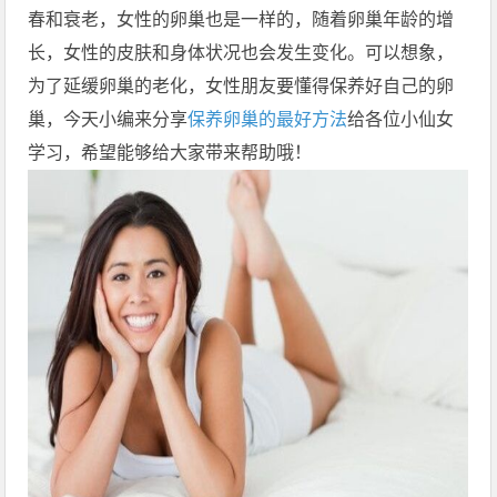
春和衰老，女性的卵巢也是一样的，随着卵巢年龄的增
长，女性的皮肤和身体状况也会发生变化。可以想象，
为了延缓卵巢的老化，女性朋友要懂得保养好自己的卵
巢，今天小编来分享
保养卵巢的最好方法
给各位小仙女
学习，希望能够给大家带来帮助哦！