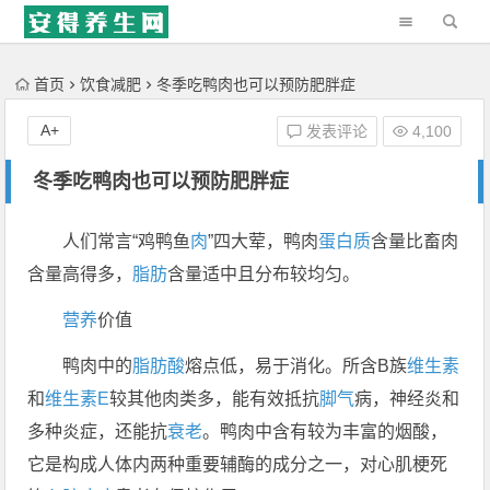
'); })();
首页
饮食减肥
冬季吃鸭肉也可以预防肥胖症
A+
发表评论
4,100
冬季吃鸭肉也可以预防肥胖症
人们常言“鸡鸭鱼
肉
”四大荤，鸭肉
蛋白质
含量比畜肉
含量高得多，
脂肪
含量适中且分布较均匀。
营养
价值
鸭肉中的
脂肪酸
熔点低，易于消化。所含B族
维生素
和
维生素E
较其他肉类多，能有效抵抗
脚气
病，神经炎和
多种炎症，还能抗
衰老
。鸭肉中含有较为丰富的烟酸，
它是构成人体内两种重要辅酶的成分之一，对心肌梗死