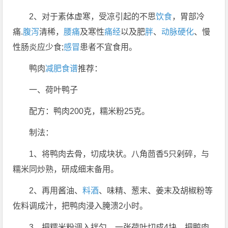
2、对于素体虚寒，受凉引起的不思
饮食
，胃部冷
痛.
腹泻
清稀，
腰痛
及寒性
痛经
以及肥
胖
、
动脉硬化
、慢
性肠炎应少食;
感冒
患者不宜食用。
鸭肉
减肥
食谱
推荐：
一、荷叶鸭子
配方：鸭肉200克，糯米粉25克。
制法：
1、将鸭肉去骨，切成块状。八角茴香5只剁碎，与
糯米同炒熟，研成细末备用。
2、再用酱油、
料酒
、味精、葱末、姜末及胡椒粉等
佐料调成汁，把鸭肉浸入腌溃2小时。
3、把糯米粉调入拌匀，一张荷叶切成4块，把鸭肉