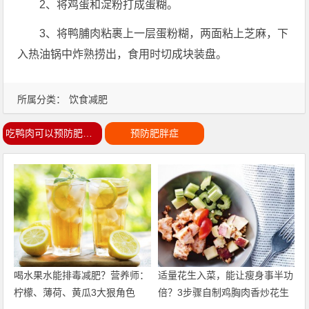
2、将鸡蛋和淀粉打成蛋糊。
3、将鸭脯肉粘裹上一层蛋粉糊，两面粘上芝麻，下
入热油锅中炸熟捞出，食用时切成块装盘。
所属分类：
饮食减肥
吃鸭肉可以预防肥胖症
预防肥胖症
喝水果水能排毒减肥？营养师：
适量花生入菜，能让瘦身事半功
柠檬、薄荷、黄瓜3大狠角色
倍？3步骤自制鸡胸肉香炒花生