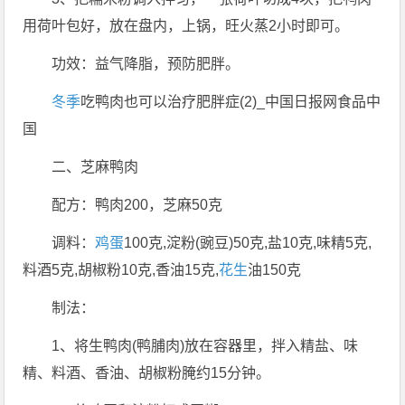
用荷叶包好，放在盘内，上锅，旺火蒸2小时即可。
功效：益气降脂，预防肥胖。
冬季
吃鸭肉也可以治疗肥胖症(2)_中国日报网食品中
国
二、芝麻鸭肉
配方：鸭肉200，芝麻50克
调料：
鸡蛋
100克,淀粉(豌豆)50克,盐10克,味精5克,
料酒5克,胡椒粉10克,香油15克,
花生
油150克
制法：
1、将生鸭肉(鸭脯肉)放在容器里，拌入精盐、味
精、料酒、香油、胡椒粉腌约15分钟。