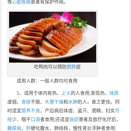
等
心脏
疾病
患者有保护作用。
吃鸭肉可以预防
肥胖
症
适用人群：一般人群均可食用
1、适用于体内有热、
上火
的人食用;发低热、
体质
虚弱、
食欲
不振、
大便
干燥
和
水肿
的人，食之更佳。同
时适宜
营养不良
，产后病后体虚、盗汗、遗精、妇女
月
经
少、咽干
口渴
者食用;还适宜
癌症
患者及放疗化疗后，
糖尿病
，
肝
硬化腹水，肺结核，慢性肾炎浮肿者食用;