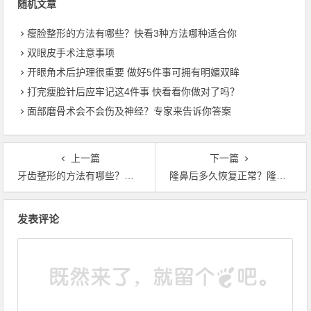
随机文章
瘦脸整形的方法有哪些？快看3种方法哪种适合你
双眼皮手术注意事项
开眼角术后护理很重要 做好5件事可拥有明媚双眸
打完瘦脸针后应牢记这4件事 快看看你做对了吗？
面部磨骨术会不会伤及神经？专家来告诉你答案
上一篇
下一篇
牙齿整形的方法有哪些？这6种矫正方式最常见
隆鼻后多久恢复正常？隆鼻的3种后遗症不可忽视
文章导航
发表评论