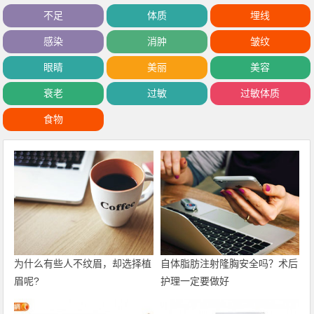
不足
体质
埋线
感染
消肿
皱纹
眼睛
美丽
美容
衰老
过敏
过敏体质
食物
为什么有些人不纹眉，却选择植
自体脂肪注射隆胸安全吗？术后
眉呢?
护理一定要做好