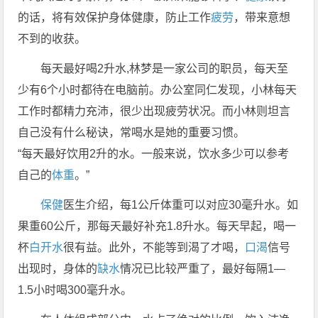
的话，将有效保护身体健康，防止工作
疲劳
，带来意想
不到的收获。
每天最好喝2升水,林梦是一家公司的职员，每天至
少有6个小时都待在电脑前。办公室同仁发现，小林每天
工作时都精力充沛，很少出现疲劳状况。而小林则坦言
自己没有什么秘诀，常喝水是她的重要习惯。
“每天最好饮用2升的水。一般来说，饮水多少可以参考
自己的
体重
。”
保健
医生介绍，每1公斤体重可以对应30毫升水。如
果重60公斤，那每天最好补充1.8升水。每天早起，喝一
杯
白开水
很有益。此外，不能等到渴了才喝，
口渴
信号
出现时，身体的
缺水
情况已比较严重了，最好每隔1—
1.5小时喝300毫升水。