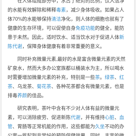
在人体组成部分中，水占了绝对的比例，饮入洁净
的水能有效解除和稀释
毒素
，减少身体吸收。如果占人
体70%的水能够保持
清洁
净化，则人体的细胞也就有了
健康的生存环境，可以促使自身
免疫功能
的健全，能防
患于未然。因此，适时饮水、适当饮水对于促进人体
新
陈代谢
，保障身体健康有着非常重要的意义。
同时补充微量元素,最好的水是富含微量元素的天然
矿泉水，然而大多办公室族都以桶装水为主，所以喝水
时需要增加微量元素的补充，特别是一些
茶
。
绿茶
、
红
茶
、乌龙茶、
菊花茶
、各种花茶都含有微量元素，也是
排毒
养颜
的佳品。
研究表明，茶叶中含有不少对人体有益的微量元
素，可以消除疲劳、促进新陈
代谢
，并有维持
心脏
、
血
管
、胃肠等正常机能的作用，这些都能为
久坐
不动的办
公室一族起到非常好的预防保健效果。同时，丰富的微