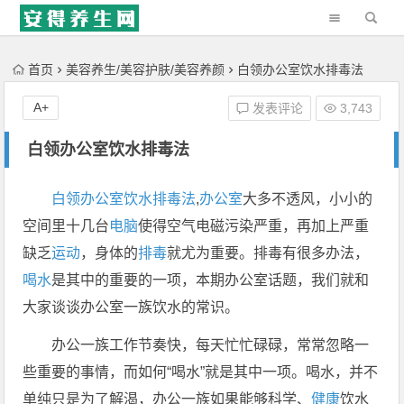
'); })();
首页
美容养生/美容护肤/美容养颜
白领办公室饮水排毒法
A+
发表评论
3,743
白领办公室饮水排毒法
白领办公室饮水排毒法
,
办公室
大多不透风，小小的
空间里十几台
电脑
使得空气电磁污染严重，再加上严重
缺乏
运动
，身体的
排毒
就尤为重要。排毒有很多办法，
喝水
是其中的重要的一项，本期办公室话题，我们就和
大家谈谈办公室一族饮水的常识。
办公一族工作节奏快，每天忙忙碌碌，常常忽略一
些重要的事情，而如何“喝水”就是其中一项。喝水，并不
单纯只是为了解渴，办公一族如果能够科学、
健康
饮水