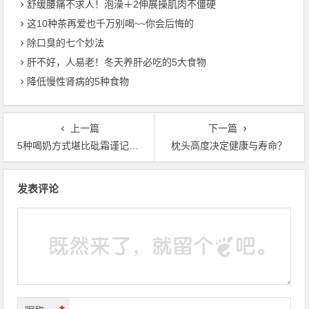
舒缓腰痛不求人！泡澡＋2伸展操肌肉不僵硬
这10种茶再爱也千万别喝~~你会后悔的
除口臭的七个妙法
肝不好，人易老！冬天养肝必吃的5大食物
降低慢性肾病的5种食物
上一篇
下一篇
5种喝奶方式堪比砒霜谨记谨记
枕头高度决定健康与寿命？
文章导航
发表评论