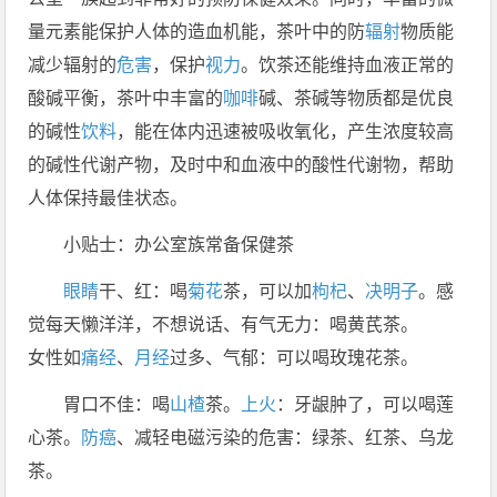
量元素能保护人体的造血机能，茶叶中的防
辐射
物质能
减少辐射的
危害
，保护
视力
。饮茶还能维持血液正常的
酸碱平衡，茶叶中丰富的
咖啡
碱、茶碱等物质都是优良
的碱性
饮料
，能在体内迅速被吸收氧化，产生浓度较高
的碱性代谢产物，及时中和血液中的酸性代谢物，帮助
人体保持最佳状态。
小贴士：办公室族常备保健茶
眼睛
干、红：喝
菊花
茶，可以加
枸杞
、
决明子
。感
觉每天懒洋洋，不想说话、有气无力：喝黄芪茶。
女性如
痛经
、
月经
过多、气郁：可以喝玫瑰花茶。
胃口不佳：喝
山楂
茶。
上火
：牙龈肿了，可以喝莲
心茶。
防癌
、减轻电磁污染的危害：绿茶、红茶、乌龙
茶。