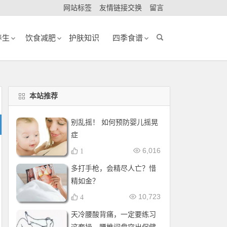
网站标签
友情链接交换
留言
养生
饮食减肥
护肤知识
四季食谱
本站推荐
别乱摇！ 如何预防婴儿摇晃
症
6,016
1
多打手枪，会精尽人亡？惜
精如金？
10,723
4
天冷腰酸背痛，一定要练习