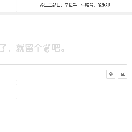
养生三部曲：早搓手、午晒背、晚泡脚