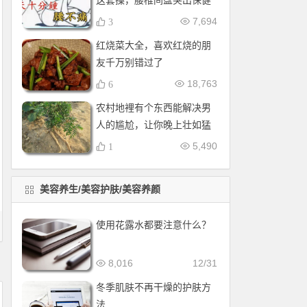
这套操，腰椎间盘突出保健
操，全套收好！每天十分钟
7,694
3
红烧菜大全，喜欢红烧的朋
友千万别错过了
18,763
6
农村地裡有个东西能解决男
人的尴尬，让你晚上壮如猛
牛床受不了
5,490
1
美容养生/美容护肤/美容养颜
使用花露水都要注意什么？
8,016
12/31
冬季肌肤不再干燥的护肤方
法