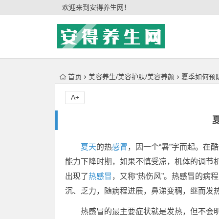
'); })();
欢迎来到安得养生网！
首页
美容养生/美容护肤/美容养颜
夏季如何预
A+
夏天
的热
感冒
，因一个“暑”字而起。在
能力下降时期，如果不慎受凉，机体的调节
出现了
热感冒
，又称“热伤风”。热感冒的病
沉、乏力，随病程进展，鼻涕变稠，继而发
热感冒的最主要症状就是发热，但不会