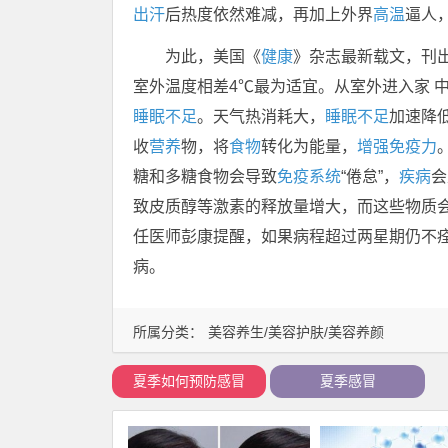
出汗
后热度依然难减，再加上外界
高温
逼人
为此，美国《
健康
》杂志最新载文，刊出
室外温度相差4℃最为适宜。从室外进入家 
睡眠
不足
。天气热消耗大，
睡眠不足
加速降
收
营养
物，将
食物
转化为能量，
增强免疫力
糖和多糖食物会导致
免疫系统
“倦怠”，
疾病
会
致皮质醇等激素的释放量增大，而这些物质
任医师彭康提醒，如果病程超过两星期仍不
病。
所属分类：
美容养生/美容护肤/美容养颜
夏季如何预防感冒
夏季感冒