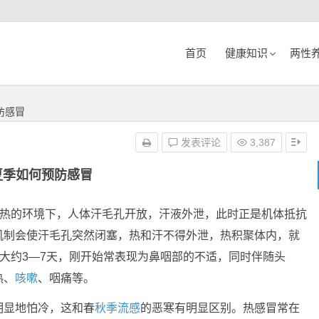
首页
健康知识
两性
防感冒
发表评论
3,387
夏季如何预防感冒
酷热的环境下，人体汗毛孔开放，汗液外泄，此时正是机体抵抗
机制会使汗毛孔突然闭塞，热和汗不得外泄，热积聚体内，就
程大约3—7天，刚开始常表现为鼻咽部的不适，同时伴随头
热、
咳嗽
、咽痛等。
明显地怕冷，这和春
秋季
流感
的恶寒有明显区别。热感冒常在