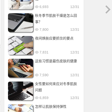
6,693
12/31
秋冬季节肌肤干燥是怎么回
事？
7,800
12/31
夜间焕肤应要抓住的要点
7,831
12/31
这些习惯是最伤皮肤的健康
7,590
12/31
女性要如何来应对冬季肌肤
问题
6,859
12/31
怎样让肌肤保持弹性