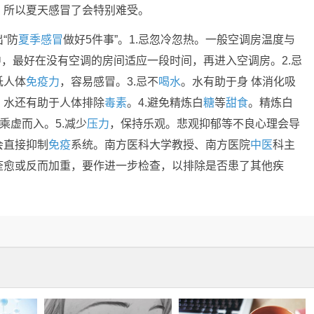
，所以夏天感冒了会特别难受。
“防
夏季感冒
做好5件事”。1.忌忽冷忽热。一般空调房温度与
中，最好在没有空调的房间适应一段时间，再进入空调房。2.忌
低人体
免疫力
，容易感冒。3.忌不
喝水
。水有助于身 体消化吸
。水还有助于人体排除
毒素
。4.避免精炼白
糖
等
甜食
。精炼白
乘虚而入。5.减少
压力
，保持乐观。悲观抑郁等不良心理会导
会直接抑制
免疫
系统。南方医科大学教授、南方医院
中医
科主
痊愈或反而加重，要作进一步检查，以排除是否患了其他疾