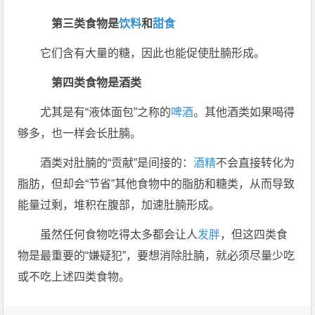
第三类食物是
饮料
和
甜食
它们含有大量的糖，因此也能促使肚腩形成。
第四类食物是酒类
尤其是有“液体面包”之称的
啤酒
。其他酒类如果喝得
够多，也一样会长肚腩。
酒类对肚腩的“贡献”是间接的：
酒精
不会直接转化为
脂肪，但却会“节省”其他食物中的脂肪和糖类，从而导致
能量过剩，堆积在腹部，加速肚腩形成。
虽然任何食物吃得太多都会让人
发胖
，但这四类食
物是最重要的“嫌疑犯”，要想消除肚腩，就必须尽量少吃
或不吃上述四类食物。