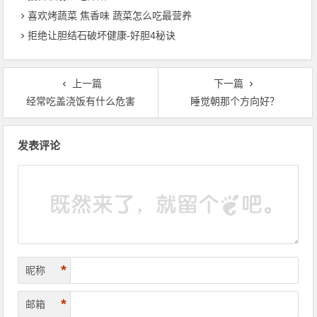
喜欢烤蔬菜 焦香味 蔬菜怎么吃最营养
拒绝让胆结石破坏健康-好胆4秘诀
上一篇
下一篇
经常吃盖浇饭有什么危害
睡觉朝那个方向好？
文章导航
发表评论
*
昵称
*
邮箱