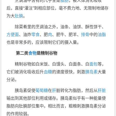
烹调油中含有的几乎全是
脂肪
，被人体消化吸收
后，直接“灌注”到相应部位，毫不费力地、无限制地储存
为大
肚腩
。
除菜肴里的烹调油之外，油条、油饼、酥性饼干、
方便面
、油炸
零食
、肥
肉
、肥牛、肥羊、
排骨
中的
油脂
也是非常多的，应该限制它们的摄入量。
第二类
食物
是精制谷物
精制谷物如白米饭、白馒头、白面条、白
面包
等，
它们被消化吸收后升
血糖
的速度很快，刺激
胰岛素
大量
分泌。
胰岛素促使
葡萄
糖
在
肝
脏转化为脂肪，然后从
肝脏
输出到其他部位利用或储存。胰岛素似乎有一种能量使
脂肪向肚腩部位集中。相比而言，粗粮刺激胰岛素分泌
的作用较弱。