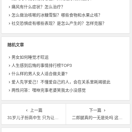
痛风有什么症状？怎么治疗？
怎么做治咳嗽的冰糖雪梨？哪些食物和水果止咳？
社交恐惧症有哪些表现？是怎么产生的？怎样克服？
随机文章
男女如何睡觉才旺运
人生感到后悔的事情排行榜TOP3
什么样的男人女人适合做夫妻?
爱人先学爱己！不懂爱自己的人，会在关系里耗竭彼此
两性问答：嘿咻完事老婆笑我太小没感觉
上一篇
下一篇
31岁儿子扮高中生 只为让患阿尔茨海默氏症的母亲开心
二郎腿真的一无是处吗 这些人翘二郎腿反而有好处
文章导航