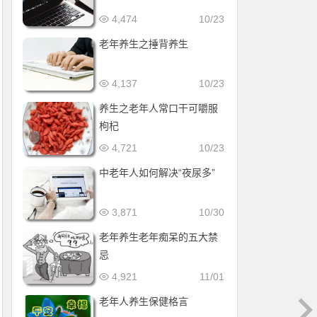
4,474
10/23
老年养生之捶背养生
4,137
10/23
养生之老年人常口干可嚼服
枸杞
4,721
10/23
中老年人如何解决“夜尿多”
3,871
10/30
老年养生老年痴呆的五大禁
忌
4,921
11/01
老年人养生保健格言