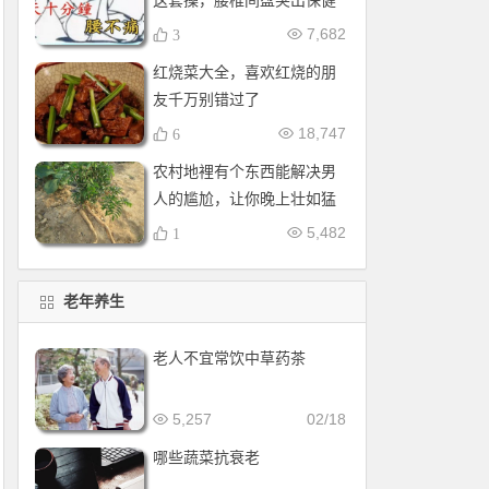
这套操，腰椎间盘突出保健
操，全套收好！每天十分钟
7,682
3
红烧菜大全，喜欢红烧的朋
友千万别错过了
18,747
6
农村地裡有个东西能解决男
人的尴尬，让你晚上壮如猛
牛床受不了
5,482
1
老年养生
老人不宜常饮中草药茶
5,257
02/18
哪些蔬菜抗衰老