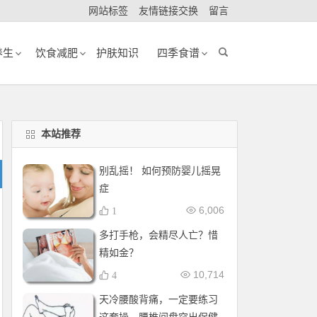
网站标签
友情链接交换
留言
养生
饮食减肥
护肤知识
四季食谱
本站推荐
别乱摇！ 如何预防婴儿摇晃
症
6,006
1
多打手枪，会精尽人亡？惜
精如金？
10,714
4
天冷腰酸背痛，一定要练习