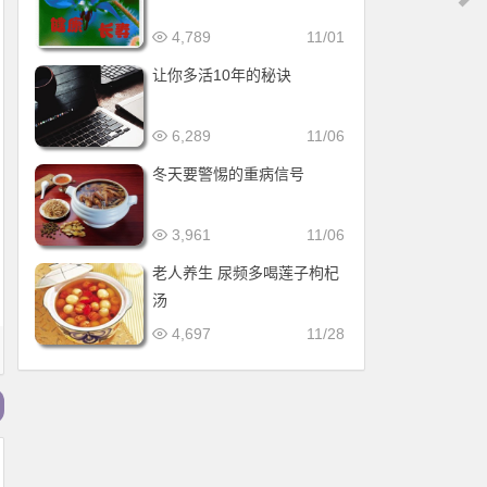
4,789
11/01
让你多活10年的秘诀
6,289
11/06
冬天要警惕的重病信号
3,961
11/06
老人养生 尿频多喝莲子枸杞
汤
4,697
11/28