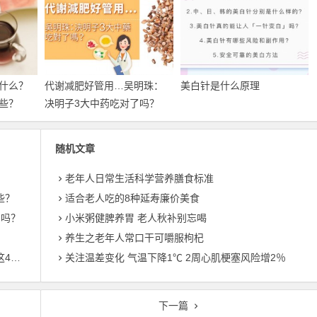
什么？
代谢减肥好管用…吴明珠：
美白针是什么原理
些？
决明子3大中药吃对了吗？
随机文章
老年人日常生活科学营养膳食标准
些？
适合老人吃的8种延寿廉价美食
了吗？
小米粥健脾养胃 老人秋补别忘喝
养生之老年人常口干可嚼服枸杞
穴位
关注温差变化 气温下降1℃ 2周心肌梗塞风险增2％
下一篇