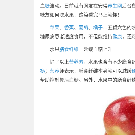
血
糖
波动。日前就有网友在安得
养生网
后台
糖友如何吃水果，这篇看完马上就懂！
苹果
、
香蕉
、
葡萄
、
橘子
…五颜六色的
糖尿病患者适度食用，不但能维持
健康
，还
水果
膳食纤维
延缓血糖上升
除了以上
营养素
，水果也含有不少膳食
祕
；
营养
师表示，膳食纤维本身就可以减缓
帮助控制餐后血糖。另外，水果中的膳食纤