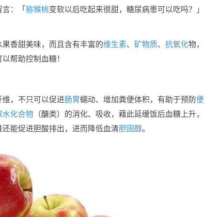
留言：「
猕猴桃
变软以后吃起来很甜，糖尿病患可以吃吗？」
水果香甜美味，而且含有丰富的
维生素
、
矿物质
、
抗氧化
物，
可以帮助控制血糖！
纤维，不只可以促进
肠胃
蠕动、增加粪便体积，有助于预防
便
碳水化合物
（醣类）的消化、吸收，藉此延缓饭后血糖上升，
维还能促进胆酸排出，进而降低血清
胆固醇
。