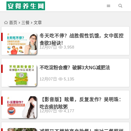
'); })();
首页
三餐
文章
冬天吃不停？战胜假性饥饿，女中医控
食欲3秘诀！
12月07日
3,958
不吃淀粉会瘦？破解3大NG减肥法
12月07日
5,135
【影音版】眩晕，反复发作？吴明珠：
吃去痰抗眩粥
12月07日
4,177