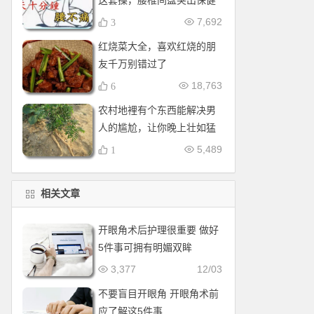
这套操，腰椎间盘突出保健
操，全套收好！每天十分钟
7,692
3
红烧菜大全，喜欢红烧的朋
友千万别错过了
18,763
6
农村地裡有个东西能解决男
人的尴尬，让你晚上壮如猛
牛床受不了
5,489
1
相关文章
开眼角术后护理很重要 做好
5件事可拥有明媚双眸
3,377
12/03
不要盲目开眼角 开眼角术前
应了解这5件事