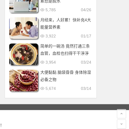
累恐是脱水
5,785
04/26
月经来，人好累！快补充4大
能量营养素
3,922
01/17
简单的一碗汤 竟然打通三条
血管，血栓也扫得干干淨淨
3,954
03/24
大便黏黏 脑袋昏昏 身体除湿
必备之物
5,674
03/14
！