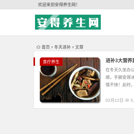
'); })();
欢迎来到安得养生网！
首页
冬天进补
文章
进补3大营养
食疗养生
在冬天久坐办
顺，手脚变得
情不快！此时，
02月12日
3,