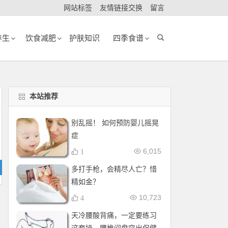
网站标签
友情链接交换
留言
养生
饮食减肥
护肤知识
四季食谱
本站推荐
别乱摇！ 如何预防婴儿摇晃
症
6,015
1
多打手枪，会精尽人亡？惜
精如金？
10,723
4
天冷腰酸背痛，一定要练习