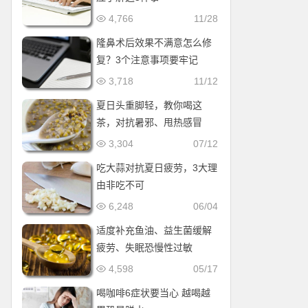
4,766
11/28
隆鼻术后效果不满意怎么修
复？3个注意事项要牢记
3,718
11/12
夏日头重脚轻，教你喝这
茶，对抗暑邪、甩热感冒
3,304
07/12
吃大蒜对抗夏日疲劳，3大理
由非吃不可
6,248
06/04
适度补充鱼油、益生菌缓解
疲劳、失眠恐慢性过敏
4,598
05/17
喝咖啡6症状要当心 越喝越