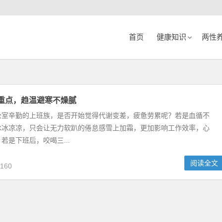
首页
健康知识
两性
重点，趋温避寒不燥腻
公室辛勤的上班族，是否开始觉得代谢变差，疲惫劳累呢？若是血循不
冰冰凉凉，只会让无力软趴的倦怠感雪上加霜，更加影响工作效率，心
若是下班后，咬喝三...
阅读全文
160