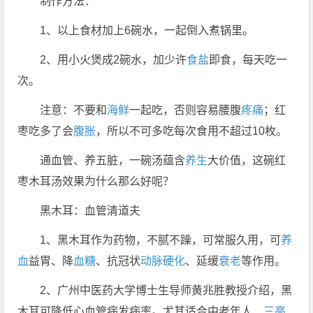
制作方法：
1、以上食材加上6碗水，一起倒入煮锅里。
2、用小火煲成2碗水，加少许
食盐
即食，每天吃一
次。
注意：不要和
海鲜
一起吃，否则容易腰腹
疼痛
；红
枣吃多了会
腹胀
，所以不可多吃每次食用不超过10枚。
通血管、养五脏，一碗汤蕴含
养生
大价值，这碗红
枣木耳汤效果为什么那么好呢？
黑木耳：血管清道夫
1、黑木耳作为药物，不腻不躁，可常服久用，可
养
血
益胃、降
血糖
、抗冠状
动脉硬化
、延缓
衰老
等作用。
2、广州中医药大学博士生导师黄兆胜教授介绍，黑
木耳可降低心血管病发病率。尤其适合中老年人、
三高