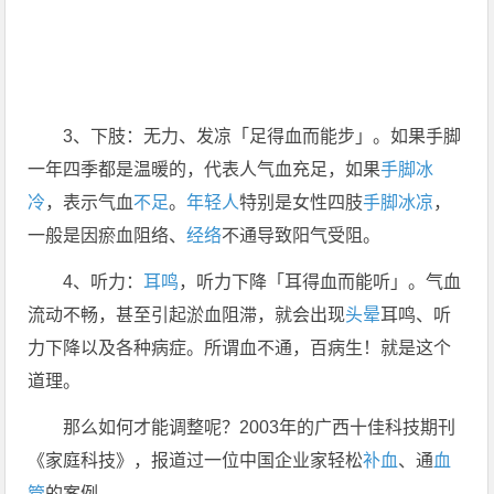
3、下肢：无力、发凉「足得血而能步」。如果手脚
一年四季都是温暖的，代表人气血充足，如果
手脚冰
冷
，表示气血
不足
。
年轻人
特别是女性四肢
手脚冰凉
，
一般是因瘀血阻络、
经络
不通导致阳气受阻。
4、听力：
耳鸣
，听力下降「耳得血而能听」。气血
流动不畅，甚至引起淤血阻滞，就会出现
头晕
耳鸣、听
力下降以及各种病症。所谓血不通，百病生！就是这个
道理。
那么如何才能调整呢？2003年的广西十佳科技期刊
《家庭科技》，报道过一位中国企业家轻松
补血
、通
血
管
的案例。