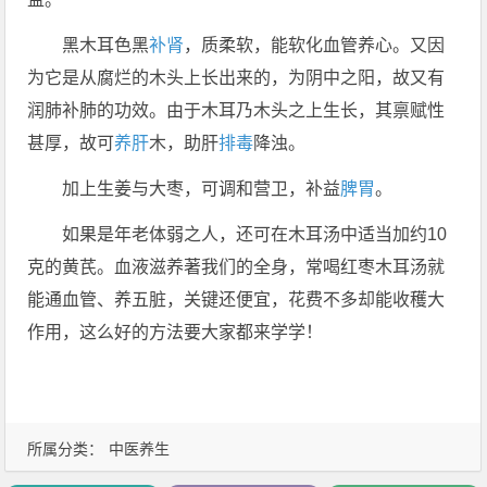
黑木耳色黑
补肾
，质柔软，能软化血管养心。又因
为它是从腐烂的木头上长出来的，为阴中之阳，故又有
润肺补肺的功效。由于木耳乃木头之上生长，其禀赋性
甚厚，故可
养肝
木，助肝
排毒
降浊。
加上生姜与大枣，可调和营卫，补益
脾胃
。
如果是年老体弱之人，还可在木耳汤中适当加约10
克的黄芪。血液滋养著我们的全身，常喝红枣木耳汤就
能通血管、养五脏，关键还便宜，花费不多却能收穫大
作用，这么好的方法要大家都来学学！
所属分类：
中医养生