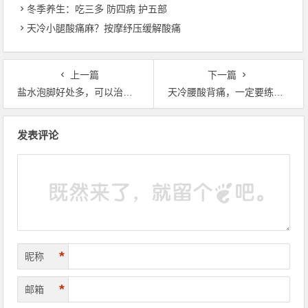
冬季养生：吃三多 防四病 护五部
天冷小腿酸痛麻？按摩纾压缓解酸痛
上一篇
下一篇
盐水泡脚好处多，可以治疗百病！快转发！可以帮助很多人
天冷腰酸背痛，一定要练习这套操，腰椎间盘突出保健操，全套收好！每天十分钟
文章导航
发表评论
*
昵称
*
邮箱