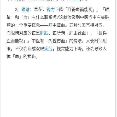
2、
眼睛
：早花，
视力
下降「目得血而能视」。「眼
睛」和「血」有什么联系呢?这就涉及到中医当中有关脏
腑的一个重要概念——
肝
主藏血。五脏与五官相对应，
而眼睛对应的正是
肝脏
，正所谓「肝主藏血」，「目得
血而能视」。中医有「久视伤血」的说法，人长时间用
眼，不仅会造成双眼
疲劳
，视觉能力下降，还会导致人
体「血」的损伤。