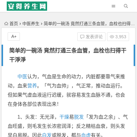
'); })();
首页
中医养生
简单的一碗汤 竟然打通三条血管，血栓也扫得干干淨淨
A+
发表评论
3,953
简单的一碗汤 竟然打通三条血管，血栓也扫得干
干淨淨
中医
认为，气血是生命的动力，内脏都要靠气来推
动，血来
营养
。「气为血帅」，气正常，推动血运行。
但如果气虚血液运行迟缓，就容易发生血脉不通，也会
在身体各部位表现出来！
1、头发：无光泽，
干燥
易
脱发
「发为血之余」、气
血旺盛，则毛发生长浓密润泽；反之精枯血衰，则头发
早白易脱。因此
白发
或脱发，都与
血虚
有关。