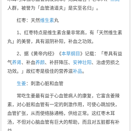
人群，被誉为「血管清道夫」是实至名归」。
红枣：天然
维生素
丸
1、红枣特点是维生素含量非常高，有「天然维生素
丸」的美誉，具有滋阴补阳，补血之功效。
2、据《黄帝内经》《
本草纲目
》记载：「枣具有益
气
养肾
、补血
养颜
、补肝降压、
安神
壮阳
、治虚劳损之
功效。」故红枣是极佳的营养滋
补品
。
生姜
：刺激心脏和血管
常吃生姜最有益于心血管病人的康复，它富含姜辣
素，对心脏和血管有一定的刺激作用，可使心跳加快，
血管扩张，从而使络脉通畅，供给正常。这红枣木耳
汤，不但对心脑血管有巨大的帮助，而且对五脏都有补
益。