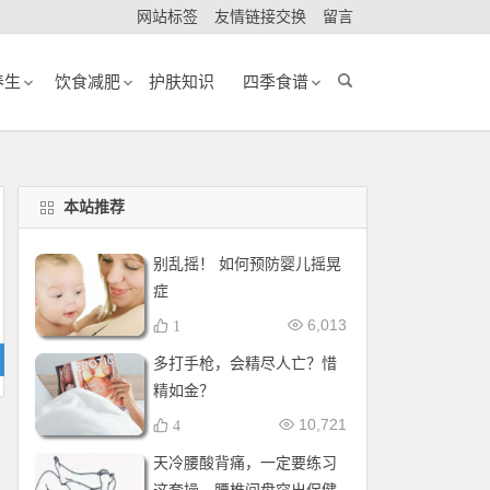
网站标签
友情链接交换
留言
养生
饮食减肥
护肤知识
四季食谱
本站推荐
别乱摇！ 如何预防婴儿摇晃
症
6,013
1
多打手枪，会精尽人亡？惜
精如金？
10,721
4
天冷腰酸背痛，一定要练习