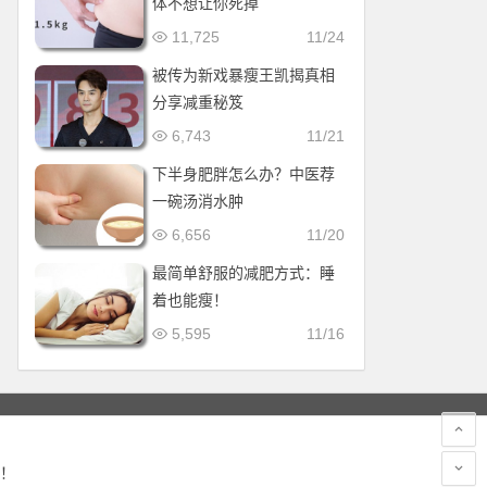
体不想让你死掉
11,725
11/24
被传为新戏暴瘦王凯揭真相
分享减重秘笈
6,743
11/21
下半身肥胖怎么办？中医荐
一碗汤消水肿
6,656
11/20
最简单舒服的减肥方式：睡
着也能瘦！
5,595
11/16
！