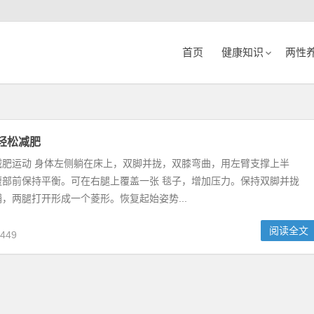
首页
健康知识
两性
轻松减肥
减肥运动 身体左侧躺在床上，双脚并拢，双膝弯曲，用左臂支撑上半
腹部前保持平衡。可在右腿上覆盖一张 毯子，增加压力。保持双脚并拢
，两腿打开形成一个菱形。恢复起始姿势...
阅读全文
449