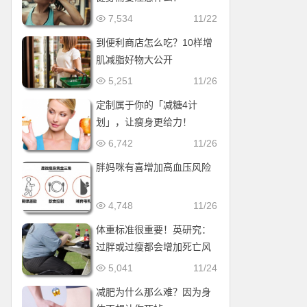
7,534
11/22
到便利商店怎么吃？10样增
肌减脂好物大公开
5,251
11/26
定制属于你的「减糖4计
划」，让瘦身更给力！
6,742
11/26
胖妈咪有喜增加高血压风险
4,748
11/26
体重标准很重要！英研究：
过胖或过瘦都会增加死亡风
险
5,041
11/24
减肥为什么那么难？因为身