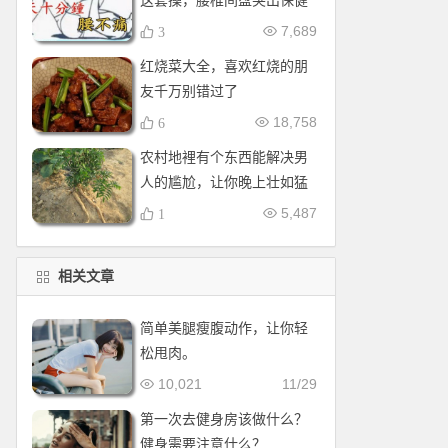
这套操，腰椎间盘突出保健
操，全套收好！每天十分钟
7,689
3
红烧菜大全，喜欢红烧的朋
友千万别错过了
18,758
6
农村地裡有个东西能解决男
人的尴尬，让你晚上壮如猛
牛床受不了
5,487
1
相关文章
简单美腿瘦腹动作，让你轻
松甩肉。
10,021
11/29
第一次去健身房该做什么？
健身需要注意什么？