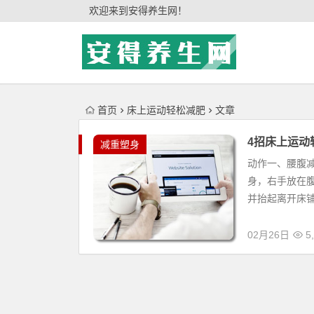
'); })();
欢迎来到安得养生网！
首页
床上运动轻松减肥
文章
4招床上运动
减重塑身
动作一、腰腹
身，右手放在
并抬起离开床铺
02月26日
5,