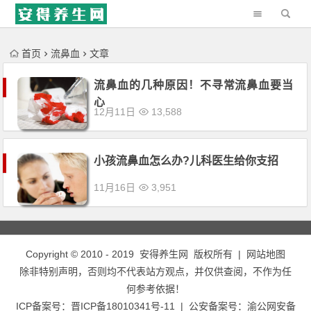
'); })();
首页
流鼻血
文章
流鼻血的几种原因！不寻常流鼻血要当
心
12月11日
13,588
小孩流鼻血怎么办?儿科医生给你支招
11月16日
3,951
Copyright © 2010 - 2019
安得养生网
版权所有 |
网站地图
除非特别声明，否则均不代表站方观点，并仅供查阅，不作为任
何参考依据！
ICP备案号：
晋ICP备18010341号-11
| 公安备案号：
渝公网安备