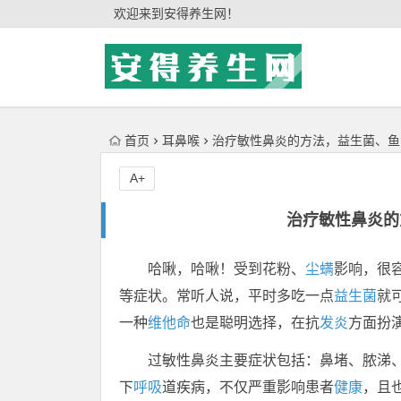
'); })();
欢迎来到安得养生网！
首页
耳鼻喉
治疗敏性鼻炎的方法，益生菌、鱼
A+
治疗敏性鼻炎的
哈啾，哈啾！受到花粉、
尘螨
影响，很
等症状。常听人说，平时多吃一点
益生菌
就
一种
维他命
也是聪明选择，在抗
发炎
方面扮
过敏性鼻炎主要症状包括：鼻堵、脓涕
下
呼吸
道疾病，不仅严重影响患者
健康
，且