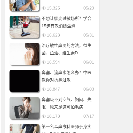
15,325
05/29
不想让家变过敏场所？学会
15步有效消除尘螨
16,623
05/31
治疗敏性鼻炎的方法，益生
菌、鱼油、维生素D
16,594
06/01
鼻塞、流鼻水怎么办？中医
教你对抗鼻过敏
18,847
06/03
鼻塞吸不到空气、胸闷、失
眠…原来是这可怕毛病
18,173
07/17
第一名耳鼻喉科医师亲身实