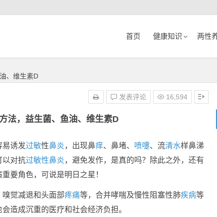
首页
健康知识
两性
油、维生素D
发表评论
16,594
方法，益生菌、鱼油、维生素D
容易诱发
过敏
性
鼻炎
，出现鼻
痒
、鼻堵、
喷嚏
、流
清水
样鼻涕
可以对抗
过敏性鼻炎
，避免发作，是真的吗？除此之外，还有
演重要角色，可说是明日之星！
、嗅觉减退和头面部
疼痛
等，合并哮喘及慢性阻塞性肺
疾病
等
也会造成沉重的医疗和社会经济负担。