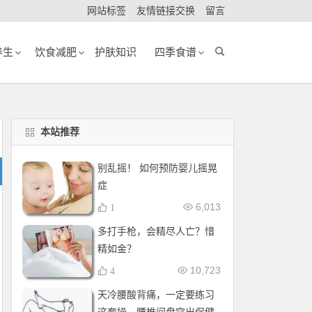
网站标签
友情链接交换
留言
养生
饮食减肥
护肤知识
四季食谱
本站推荐
别乱摇！ 如何预防婴儿摇晃
症
6,013
1
多打手枪，会精尽人亡？惜
精如金？
10,723
4
天冷腰酸背痛，一定要练习