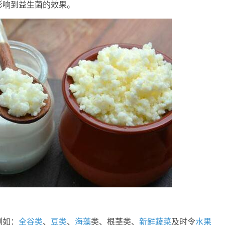
影响到益生菌的效果。
例如：
全谷类
、
豆类
、
海藻
类、根茎类、
新鲜
蔬菜
及时令
水果