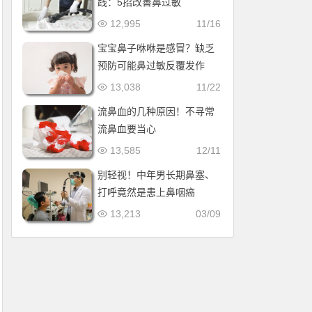
践：5招改善鼻过敏
12,995
11/16
宝宝鼻子咻咻是感冒？缺乏
预防可能鼻过敏反覆发作
13,038
11/22
流鼻血的几种原因！不寻常
流鼻血要当心
13,585
12/11
别轻视！中年男长期鼻塞、
打呼竟然是患上鼻咽癌
13,213
03/09