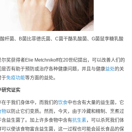
酸杆菌、B菌比菲德氏菌、C菌干酪乳酸菌、G菌鼠李糖乳酸
得者Elie Metchnikoff在20世纪提出，可以改善人们的
们是否有助于预防或治疗各种健康问题，并且与健康
益处
的关
对于
免疫功能
等方面的益处。
步研究证实
存在于我们身体中，而我们的
饮食
中也含有大量的益生菌，它
食物
以防止它们变质。然而，今天，由于冷藏和精制、烹煮过
不含益生菌了。加上许多食物中含有
抗生素
，可以杀死我们体
酵可以使该食物富含益生菌，这一过程也可能会延长食品的保