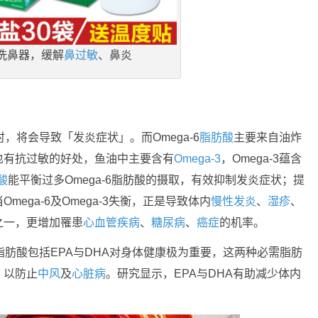
洗鼻器，缓解
鼻过敏
、鼻炎
，将会导致「发炎症状」。而Omega-6
脂肪酸
主要来自油炸
也有抗过敏的好处，鱼油中主要含有
Omega-3
，Omega-3蕴含
酸
能平衡过多Omega-6脂肪酸的摄取，有效抑制发炎症状；提
mega-6及Omega-3失衡，正是导致体内
慢性发炎
、
湿疹
、
之一，更增加罹患
心血管疾病
、
糖尿病
、
癌症
的机率。
」脂肪酸包括EPA与DHA对身体健康极为重要，这两种必需脂肪
，以防止
中风
及
心脏病
。研究显示，EPA与DHA有助减少体内
。