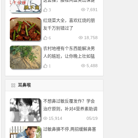
这套操，腰椎间盘突出保健
操，全套收好！每天十分钟
7,691
3
红烧菜大全，喜欢红烧的朋
友千万别错过了
18,758
6
农村地裡有个东西能解决男
人的尴尬，让你晚上壮如猛
牛床受不了
5,488
1
耳鼻喉
不想鼻过敏反覆发作？学会
治疗原则，补对4营养素助调
理
15,914
05/19
过敏鼻擤不停,两招缓解鼻塞