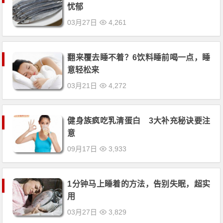
忧郁
03月27日
4,261
翻来覆去睡不着？6饮料睡前喝一点，睡
意轻松来
03月21日
4,272
健身族疯吃乳清蛋白 3大补充秘诀要注
意
09月17日
3,933
1分钟马上睡着的方法，告别失眠，超实
用
03月27日
3,829