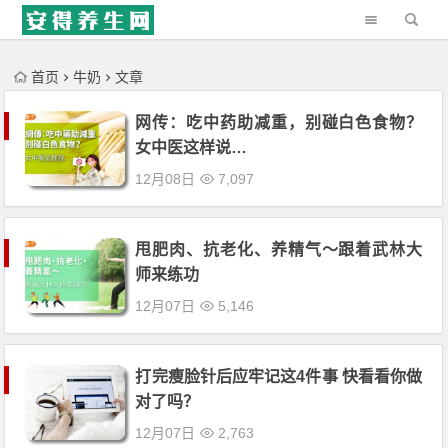
'); })();
首页
牛奶
文章
网传：吃中药助减重，别碰白色食物？
女中医这样说…
12月08日
7,097
甩肥肉、抗老化、养精气〜跟着武林大
师来练功
12月07日
5,146
打完瘦脸针后应牢记这4件事 快看看你做
对了吗？
12月07日
2,763