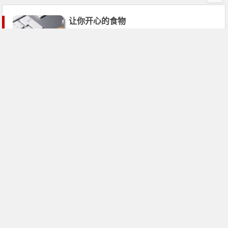
让你开心的食物
01月31日
3,973
养生网提醒六种人千万不要喝牛奶
09月14日
4,727
文章导航
第
1
页
Copyright © 2010 - 2019
安得养生网
版权所有 |
网站地图
除非特别声明，否则均不代表站方观点，并仅供查阅，不作为任
何参考依据！
ICP备案号：
晋ICP备18010341号-11
| 公安备案号：
渝公网安备