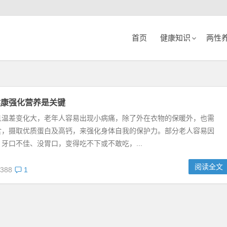
首页
健康知识
两性
健康强化营养是关键
且温差变化大，老年人容易出现小病痛，除了外在衣物的保暖外，也需
食，摄取优质蛋白及高钙，来强化身体自我的保护力。部分老人容易因
牙口不佳、没胃口，变得吃不下或不敢吃，...
阅读全文
388
1