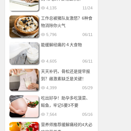
4,135
11/24
工作总被猪队友激怒？6种食
物消除你火气
5,796
06/11
能缓解经痛的４大食物
4,605
06/11
天天补钙，骨松还是提早报
到？雌激素缺乏是关键！
4,399
05/29
吃出好孕！助孕多吃菠菜、
鲑鱼，牢记5要3不要
7,564
05/16
营养师推荐缓解痛经的4大必