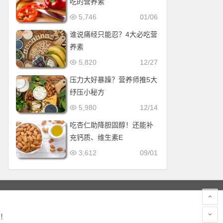
吃的营养素
5,746
01/06
谁说痛经只能忍？4大必吃营
养素
5,820
12/27
压力大好暴躁？营养师推5大
纾压小秘方
5,980
12/14
吃杏仁助降胆固醇！还能补
充钙质、维生素E
3,612
09/01
！