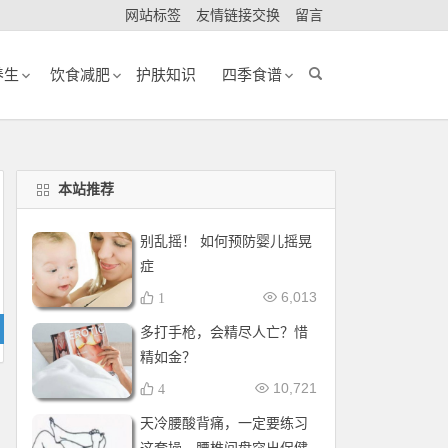
网站标签
友情链接交换
留言
养生
饮食减肥
护肤知识
四季食谱
本站推荐
别乱摇！ 如何预防婴儿摇晃
症
6,013
1
多打手枪，会精尽人亡？惜
精如金？
10,721
4
天冷腰酸背痛，一定要练习