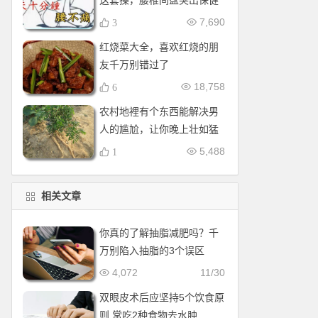
这套操，腰椎间盘突出保健
操，全套收好！每天十分钟
7,690
3
红烧菜大全，喜欢红烧的朋
友千万别错过了
18,758
6
农村地裡有个东西能解决男
人的尴尬，让你晚上壮如猛
牛床受不了
5,488
1
相关文章
你真的了解抽脂减肥吗？千
万别陷入抽脂的3个误区
4,072
11/30
双眼皮术后应坚持5个饮食原
则 常吃2种食物去水肿