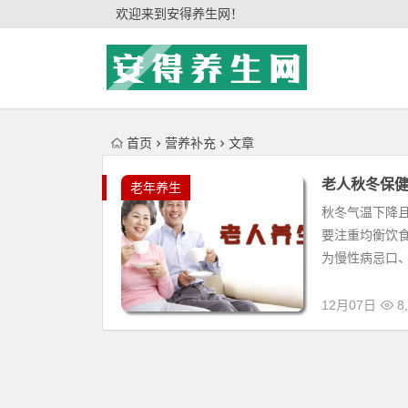
'); })();
欢迎来到安得养生网！
首页
营养补充
文章
老人秋冬保
老年养生
秋冬气温下降
要注重均衡饮
为慢性病忌口、
12月07日
8,