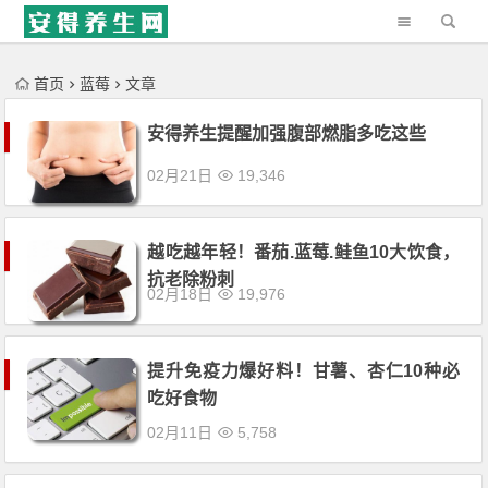
'); })();
首页
蓝莓
文章
安得养生提醒加强腹部燃脂多吃这些
02月21日
19,346
越吃越年轻！番茄.蓝莓.鲑鱼10大饮食，
抗老除粉刺
02月18日
19,976
提升免疫力爆好料！甘薯、杏仁10种必
吃好食物
02月11日
5,758