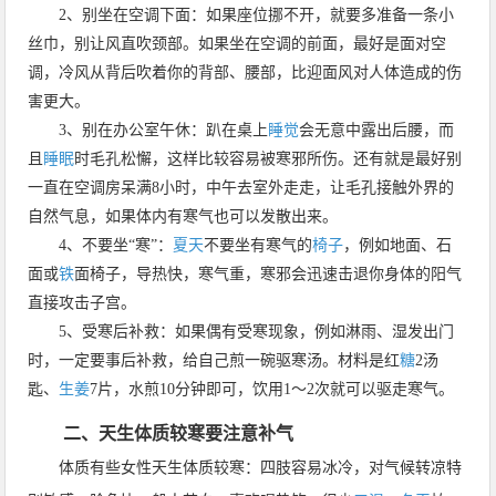
2、别坐在空调下面：如果座位挪不开，就要多准备一条小
丝巾，别让风直吹颈部。如果坐在空调的前面，最好是面对空
调，冷风从背后吹着你的背部、腰部，比迎面风对人体造成的伤
害更大。
3、别在办公室午休：趴在桌上
睡觉
会无意中露出后腰，而
且
睡眠
时毛孔松懈，这样比较容易被寒邪所伤。还有就是最好别
一直在空调房呆满8小时，中午去室外走走，让毛孔接触外界的
自然气息，如果体内有寒气也可以发散出来。
4、不要坐“寒”：
夏天
不要坐有寒气的
椅子
，例如地面、石
面或
铁
面椅子，导热快，寒气重，寒邪会迅速击退你身体的阳气
直接攻击子宫。
5、受寒后补救：如果偶有受寒现象，例如淋雨、湿发出门
时，一定要事后补救，给自己煎一碗驱寒汤。材料是红
糖
2汤
匙、
生姜
7片，水煎10分钟即可，饮用1～2次就可以驱走寒气。
二、天生体质较寒要注意补气
体质有些女性天生体质较寒：四肢容易冰冷，对气候转凉特