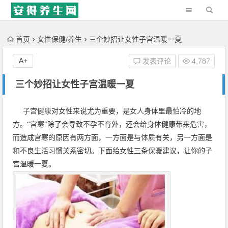
'); })();
首页
女性保健/养生
三个妙招让女性子宫温暖一夏
A+
发表评论
4,787
三个妙招让女性子宫温暖一夏
子宫
健康
对女性来说尤为重要，是
女人
身体里最怕冷的地
方。“
宫寒
”除了会导致
不孕不育
外，还会给身体健康带来
危害
，
而造成宫寒的原因有两方面，一方面是与
体质
有关，另一方面是
和不良
生活习惯
关系密切。下面给女性三条
保暖
建议，让你的子
宫温暖一夏。