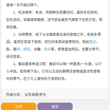
激淋一天不超过两个。
2、吃凉顺序：有凉、热两种东西要吃时，最好先吃热的，
后吃凉的，如果顺序颠倒，凉气就会被热气顺势下压到子宫，带
来伤害。
食
3、分辨寒食：除了从冰箱里拿出来的食物之外，有很多
品
，虽然在常温下食用，但它的本质却是寒性的，例如
西瓜
、
梨、猪
肉
、
绿豆
、冰糖、
苦瓜
等，即使是加热后，也要分季节、
适可而食。
4、餐前姜茶养成习惯：餐前可以喝一杯姜茶(一片姜，以
开
水
冲泡，趁热喝下去)，它可以主动化解寒凉食物或是凉性食物
中的寒气，在
饮食
上替你的子宫把好关。
所属分类：
女性保健/养生
宫寒
暖宫