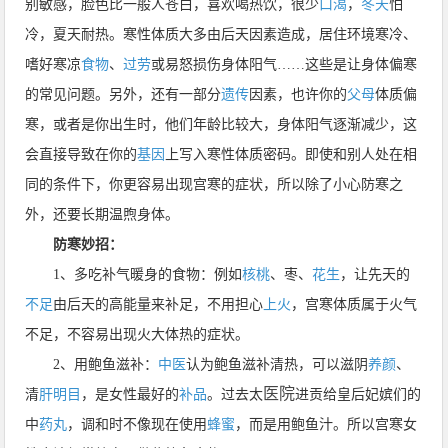
别敏感，脸色比一般人苍白，喜欢喝热饮，很少
口渴
，
冬天
怕
冷，夏天耐热。寒性体质大多由后天因素造成，居住环境寒冷、
嗜好寒凉
食物
、
过劳
或易怒损伤身体阳气……这些是让身体偏寒
的常见问题。另外，还有一部分
遗传
因素，也许你的
父母
体质偏
寒，或者是你出生时，他们年龄比较大，身体阳气逐渐减少，这
会直接导致在你的
基因
上写入寒性体质密码。即使和别人处在相
同的条件下，你更容易出现宫寒的症状，所以除了小心防寒之
外，还要长期温煦身体。
防寒妙招：
1、多吃补气暖身的食物：例如
核桃
、枣、
花生
，让先天的
不足
由后天的高能量来补足，不用担心
上火
，宫寒体质属于火气
不足，不容易出现火大体热的症状。
2、用鲍鱼滋补：
中医
认为鲍鱼滋补清热，可以滋阴
养颜
、
医院
清
肝
明目
，是女性最好的
补品
。过去太
进贡给皇后妃嫔们的
中
药丸
，调和时不像现在使用
蜂蜜
，而是用鲍鱼汁。所以宫寒女