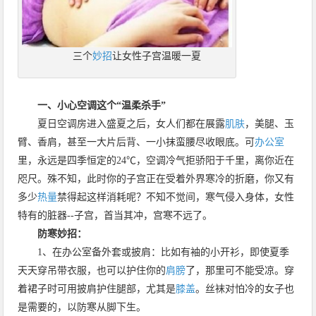
三个
妙招
让女性子宫温暖一夏
一、小心空调这个“温柔杀手”
夏日空调房进入盛夏之后，女人们都在展露
肌肤
，美腿、玉
臂、香肩，甚至一大片后背、一小抹蛮腰尽收眼底。可
办公室
里，永远是四季恒定的24℃，空调冷气拒骄阳于千里，离你近在
咫尺。殊不知，此时你的子宫正在受着外界寒冷的折磨，你又有
多少
热量
禁得起这样消耗呢？不知不觉间，寒气侵入身体，女性
特有的脏器--子宫，首当其冲，宫寒不远了。
防寒妙招：
1、在办公室备外套或披肩：比如有袖的小开衫，即使夏季
天天穿吊带衣服，也可以护住你的
肩膀
了，那里可不能受凉。穿
着裙子时可用披肩护住腿部，尤其是
膝盖
。丝袜对怕冷的女子也
是需要的，以防寒从脚下生。