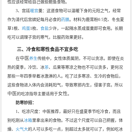
性应该经常给自己做些鲍鱼食物。
3、宫廷
暖宫
羹：这道食物可以温暖下身的元阳之气，经常
作为清代后宫嫔妃每月必食的
药膳
。材料为鹿茸粉0.5克、冬虫夏
草1根、
鸡蛋
1枚、
食盐
少许，一起隔水蒸成蛋羹即可食用。长期
吃可以调理子宫的寒气，比服药效果更好。
三、冷食和寒性食品不宜多吃
中医
在
养生
传统中，女性体质属阴，不可以贪凉。即使在炎
热的夏季，冷饮、冰
茶
、瓜果等寒凉之物也不可以贪多，更何况
那些一年四季举着冰激淋的人。吃了过多寒凉、生冷的食物后，
这些食物进入体内会消耗阳气，导致寒邪内生，侵害子宫。所以
中医
女性
的吃凉指导主要适用于
。
防寒妙招：
1、吃凉尺度：中医推荐，最好只在盛夏季节吃冷食，而且
别吃刚从
冰箱
里拿出来的食物。不过这个尺度可以自己把握，体
燥、
火气大
的人可以多吃一点，别超过太多就可以了，例如吃冰