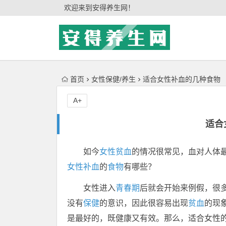
'); })();
欢迎来到安得养生网！
首页
女性保健/养生
适合女性补血的几种食物
A+
适合
如今
女性贫血
的情况很常见，血对人体
女性补血
的
食物
有哪些？
女性进入
青春期
后就会开始来例假，很
没有
保健
的意识，因此很容易出现
贫血
的现
是最好的，既健康又有效。那么，适合女性