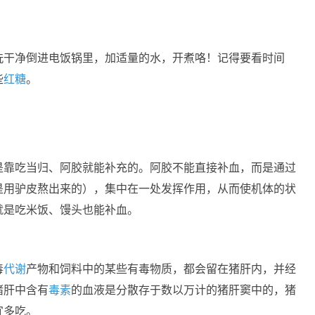
洗干净倒进电饭锅里，加适量的水，开煮咯！记得要看时间
些
红糖
。
是靠吃当归、阿胶就能补充的。阿胶不能直接补血，而是通过
是用驴皮熬出来的），集中在一处发挥作用，从而使机体的状
就是吃米饭、馒头也能补血。
毒
代谢
产物和饲料中的某些有毒物质，都会留在猪肝内，并经
猪肝中含有
毒素
的血液是分散存于数以万计的猪肝窦中的，猪
宜多吃。