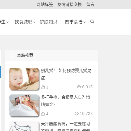
网站标签
友情链接交换
留言
养生
饮食减肥
护肤知识
四季食谱
本站推荐
别乱摇！ 如何预防婴儿摇晃
症
6,015
1
多打手枪，会精尽人亡？惜
精如金？
10,723
4
天冷腰酸背痛，一定要练习