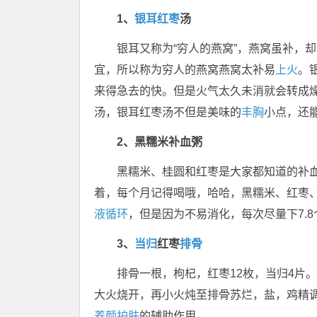
1、
银耳
红枣
汤
银耳又称为“穷人的燕窝”，燕窝虽补，
宜，所以称为穷人的燕窝燕窝太补易
上火
。
来得急去的快。但是火气太久未消就会转成
汤，银耳红枣汤不但是美味的
丰胸
小点，还
2、黑糯米补血粥
黑糯米、桂圆和红枣是大家都知道的补
着，每个月记得喝哦，哈哈，黑糯米、红枣
液循环
，但是因为不易消化，每次尽量下7.
3、
当归
红枣
排骨
排骨一根，枸杞，红枣12枚，当归4片
大火烧开，再小火炖至排骨苏烂，盐，鸡精
养颜
护肤
的辅助作用