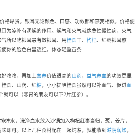
却价格昂贵。银耳无论颜色、口感、功效都和燕窝相似，价格便
银耳为凉补有润燥的作用。燥气和火气就像急性慢性病，火气
燥气所以吃银耳最有效银耳、用
桂圆
干、
枸杞
、红枣银耳熬
能使你的脸色白里透红，体态轻盈苗条
血好咚咚，再加上
营养
价值很高的
山药
，
益气养血
的功效更显
、桂圆、山药、红
糖
，小小提醒桂圆虽然可以补血气、促进
血
8个就可以（寒胃的朋友可以下2片红参）。
。排焯水，洗净血水放入沙锅加入枸杞红枣当归，葱，姜片，
调味即可。以上几种食材配在一起炖煮，就能收到
滋阴润燥
，