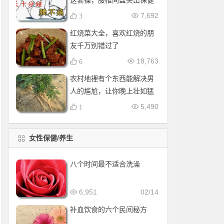
这套操，腰椎间盘突出保健
操，全套收好！每天十分钟
7,692
3
红烧菜大全，喜欢红烧的朋
友千万别错过了
18,763
6
农村地裡有个东西能解决男
人的尴尬，让你晚上壮如猛
牛床受不了
5,490
1
女性保健/养生
八个时间最不适合洗澡
6,951
02/14
补血饮食的六个民间秘方