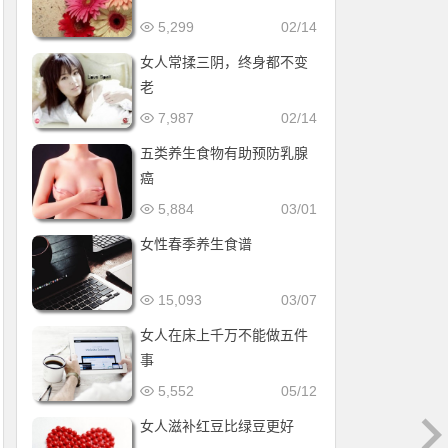
5,299
02/14
女人常揉三阴，终身都不变
老
7,987
02/14
五类养生食物有助预防乳腺
癌
5,884
03/01
女性春季养生食谱
15,093
03/07
女人在床上千万不能做五件
事
5,552
05/12
女人滋补红豆比绿豆更好