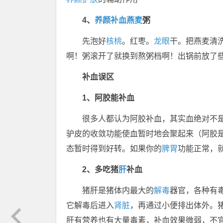
4、
养颜补血
燕麦
粥
先泡好
核桃
。红枣。
龙眼
干。把燕麦清
啊！粥滚开了就换到熬粥档啊！出锅前放了
补血误区
1、阿胶能补血
很多人都认为阿胶补血，其实血绝对不
驴皮的收敛功能使血暂时地会聚起来（阿胶
态暂时得到好转。如果你的
脾胃
功能正常，
2、多吃猪
肝
补血
猪肝是猪体内最大的
解毒
器官，各种有
它解毒后进入
肾脏
，再通过小便排出体外。
肝有营养也有大量毒素，补血效果微弱，不