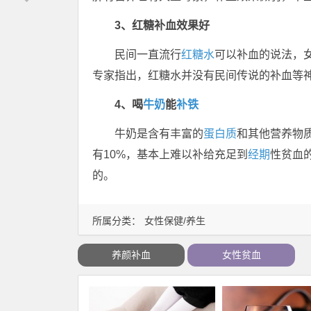
3、红糖补血效果好
民间一直流行
红糖水
可以补血的说法，
专家指出，红糖水并没有民间传说的补血等
4、喝
牛奶
能
补铁
牛奶是含有丰富的
蛋白质
和其他营养物
有10%，基本上难以补给充足到
经期
性贫血
的。
所属分类：
女性保健/养生
养颜补血
女性贫血