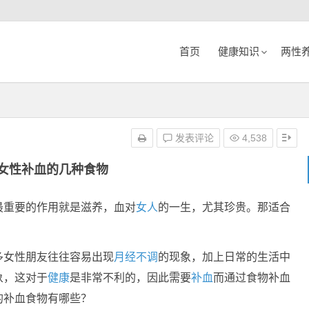
首页
健康知识
两性
发表评论
4,538
女性补血的几种食物
最重要的作用就是滋养，血对
女人
的一生，尤其珍贵。那适合
多女性朋友往往容易出现
月经不调
的现象，加上日常的生活中
象，这对于
健康
是非常不利的，因此需要
补血
而通过食物补血
的补血食物有哪些？