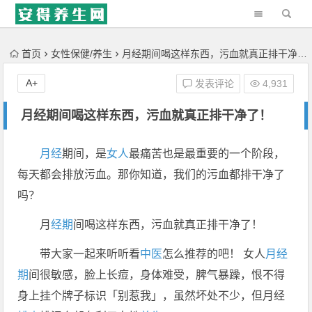
'); })();
首页
女性保健/养生
月经期间喝这样东西，污血就真正排干净了！
A+
发表评论
4,931
月经期间喝这样东西，污血就真正排干净了！
月经
期间，是
女人
最痛苦也是最重要的一个阶段，
每天都会排放污血。那你知道，我们的污血都排干净了
吗？
月
经期
间喝这样东西，污血就真正排干净了！
带大家一起来听听看
中医
怎么推荐的吧！ 女人
月经
期
间很敏感，脸上长痘，身体难受，脾气暴躁，恨不得
身上挂个牌子标识「别惹我」，虽然坏处不少，但月经