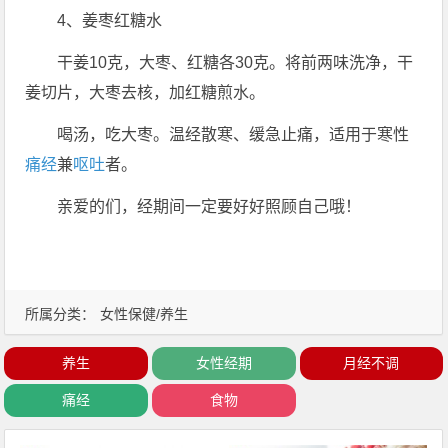
4、姜枣红糖水
干姜10克，大枣、红糖各30克。将前两味洗净，干
姜切片，大枣去核，加红糖煎水。
喝汤，吃大枣。温经散寒、缓急止痛，适用于寒性
痛经
兼
呕吐
者。
亲爱的们，经期间一定要好好照顾自己哦！
所属分类：
女性保健/养生
养生
女性经期
月经不调
痛经
食物