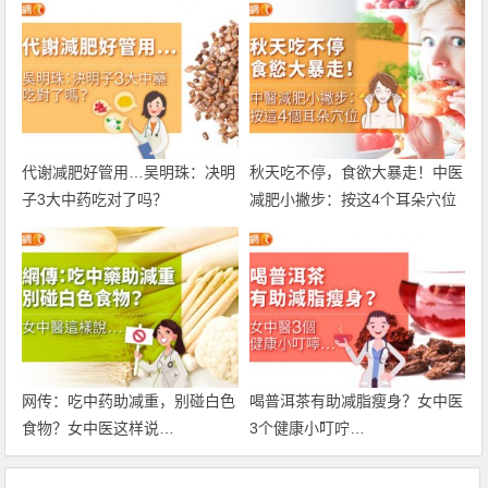
代谢减肥好管用…吴明珠：决明
秋天吃不停，食欲大暴走！中医
子3大中药吃对了吗？
减肥小撇步：按这4个耳朵穴位
网传：吃中药助减重，别碰白色
喝普洱茶有助减脂瘦身？女中医
食物？女中医这样说…
3个健康小叮咛…