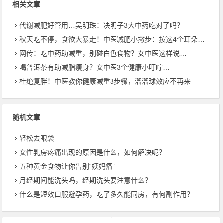
相关文章
代谢减肥好管用…吴明珠：决明子3大中药吃对了吗？
秋天吃不停，食欲大暴走！中医减肥小撇步：按这4个耳朵穴位
网传：吃中药助减重，别碰白色食物？女中医这样说…
喝普洱茶有助减脂瘦身？女中医3个健康小叮咛…
杜绝复胖！中医教你健康减重3步骤，溜溜球效应不再来
随机文章
轻松去眼袋
女性乳房疼痛出现的原因是什么，如何解决呢？
五种黄金食物让你告别“姨妈痛”
月经期间能洗头吗，经期洗头要注意什么？
什么是短效口服避孕药，吃了多久能同房，有何副作用？