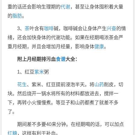
重的话还会影响生理期的
代谢
，甚至让身体囤积着大量
的
脂肪
。
3、
茶
叶含有
咖啡
碱，咖啡碱会让身体产生
兴奋
的情
绪，还会加快身体的代谢功能。如果在经期喝浓茶会严
重月经期，并且会增加月经量，影响身体
健康
。
附上月经期排污血
食谱
大全：
1、红豆
紫米
粥
花生
、紫米、红豆提前浸泡半天。将
山药
削皮，切
块。然后烧开一锅水将所有的材料都放进去，搅拌一
下，再转小火慢慢煮。等豆子和山药都煮了就差不多
了。
期间差不多要40来分钟。在经期喝的话，可以加点
红糖
，这样有利于补血。