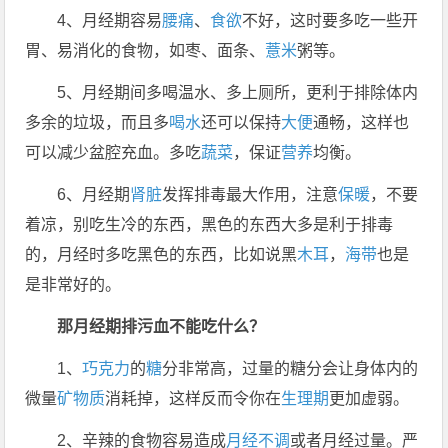
4、月经期容易
腰痛
、
食欲
不好，这时要多吃一些开
胃、易消化的食物，如枣、面条、
薏米
粥等。
5、月经期间多喝温水、多上厕所，更利于排除体内
多余的垃圾，而且多
喝水
还可以保持
大便
通畅，这样也
可以减少盆腔充血。多吃
蔬菜
，保证
营养
均衡。
6、月经期
肾脏
发挥排毒最大作用，注意
保暖
，不要
着凉，别吃生冷的东西，黑色的东西大多是利于排毒
的，月经时多吃黑色的东西，比如说黑
木耳
，
海带
也是
是非常好的。
那月经期排污血不能吃什么？
1、
巧克力
的
糖
分非常高，过量的糖分会让身体内的
微量
矿物质
消耗掉，这样反而令你在
生理期
更加虚弱。
2、辛辣的食物容易造成
月经不调
或者月经过量。严