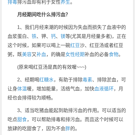
排毒
排污血却有利于女性
养生
。
月经期间吃什么排污血？
1、我们月经来潮的时候因为失血而损失了血液中的
血浆蛋白、
铁
、钾、
钙
、
镁
等(尤其是月经量多者)，正在
这个时候，如果可以喝上一碗
红豆
沙、红豆汤或者红豆
粥，既
美容
又
补血
，的确是
女性经期
补血的必备
食物
。
(原来喝红豆汤是真的有效喔~~~)
2、经期喝
红糖水
，有助于排除
毒素
、排除淤血，可
让身
体温
暖，增加能量，活络气血，加快
血液循环
，月
经也会排得较为顺畅。
3、适当吃猪血能起到助排污血的作用。可以适当的
吃点
甜食
，可以帮助排毒和排污血。而且这个时候可以
放肆的吃甜食了，因为不会
胖
的。