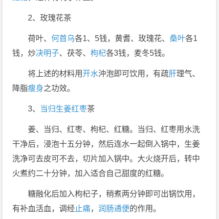
2、玫瑰花茶
荷叶、
何首乌
各1、5钱，黄耆、玫瑰花、
桑叶
各1
钱，炒
决明子
、茯苓、
枸杞
各3钱，麦冬5钱。
将上述的材料用
开水
沖泡即可饮用，有疏
肝
理气、
降脂
瘦身
之功效。
3、
当归
生姜
红枣
茶
姜、当归、红枣、枸杞、红糖。当归、红枣用水洗
干净后，浸泡十五分钟，然后连水一起倒入锅中，生姜
洗净可去皮可不去，切片加入锅中。大火烧开后，转中
火煮约二十分钟，加入适合自己甜度的红糖。
糖融化后加入枸杞子，稍煮两分钟即可出锅饮用，
有补血活血，调经
止痛
，
润肠通便
的作用。