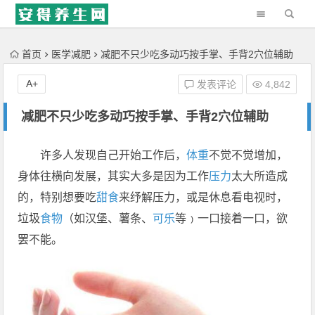
'); })();
首页
医学减肥
减肥不只少吃多动巧按手掌、手背2穴位辅助
A+
发表评论
4,842
减肥不只少吃多动巧按手掌、手背2穴位辅助
许多人发现自己开始工作后，
体重
不觉不觉增加，
身体往横向发展，其实大多是因为工作
压力
太大所造成
的，特别想要吃
甜食
来纾解压力，或是休息看电视时，
垃圾
食物
（如汉堡、薯条、
可乐
等﹚一口接着一口，欲
罢不能。