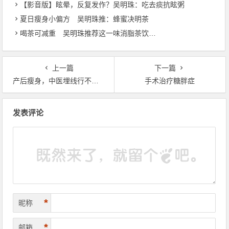
【影音版】眩晕，反复发作？吴明珠：吃去痰抗眩粥
夏日瘦身小偏方 吴明珠推：蜂蜜决明茶
喝茶可减重 吴明珠推荐这一味消脂茶饮…
上一篇
下一篇
产后瘦身，中医埋线行不行？
手术治疗糖胖症
文章导航
发表评论
*
昵称
*
邮箱