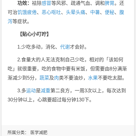
功效：
袪除
感冒
等风邪、疏通气血、调和
脾胃
。还
可治
饥饿
疲倦
、
恶心
呕吐
、
头晕
头痛
、
中暑
、
便秘
、
腹
泻
等症状。
【贴心小叮咛】
1.少吃多动，消化、
代谢
才会好。
2.食量大的人无法克制自己少吃，相对的「该如何
吃」就很重要，吃的食物中要有米饭，但需要由8分满渐
渐减少到5分，
蔬菜
及
肉
类不要油炒，
水果
不要吃太甜。
3.多
运动
是
减重
第二良方，一周3次以上，每次达到
30分钟以上，心跳要超过每分钟130下。
所属分类：
医学减肥