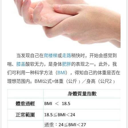
当发现自己在
爬楼梯
或
走路
稍快时，开始会感觉到
喘、
膝盖
酸软无力，是身体
肥胖
的表现之一。此外，我
们可利用一种科学方法（
BMI
），得知自己的体重是否在
理想范围内。BMI公式=体重（公斤﹚／身高（公尺2﹚