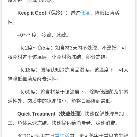
体外包一层或多层冰。
Keep it Cool（保冷）：
透过
低温
，降低细菌活
性。
–0～7 度：冷藏、冰藏。
–负2度～负5度：如食材3天内不处理、不烹饪，可
将食材置于该温层，让食材微冻结、部分冻结。
–负18度：国际认知冷冻食品温度。该温度下，可大
幅降低细菌及酵素活性。
–负60度：将食材至于该温层下，除降低细菌及酵素
活性外，肉质中的冰晶较小，能将口感降到最低。
Quick Treatment（快速处理）
快速保鲜处理与加
工、鱼体急速冻结、快速输运给消费者、尽速消费。
3C1Q可运用在
日常生活
中，更可落实于常见的生鲜