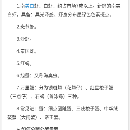
1.南
美白
虾、白虾：约占市场7成以上。新鲜的南美
白虾，具备：具光泽感、虾身分布墨绿色色素班点。
2.斑节虾。
3.沙虾。
4.泰国虾。
5.红蟳。
6.旭蟹：又称海臭虫。
7.万里蟹：分为锈斑蟳（花蟳仔）、红星梭子蟹
（三点仔）、石蟳（善泳蟳）三种。
8.常见进口蟹：细点圆趾蟹、三疣梭子蟹、中华绒
螯蟹（大闸蟹）、帝王蟹。
►如何分辨公蟹母蟹