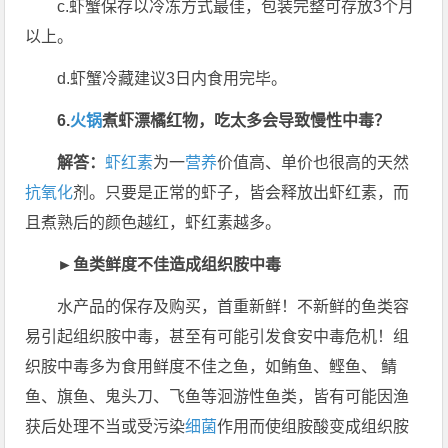
c.虾蟹保存以冷冻方式最佳，包装完整可存放3个月
以上。
d.虾蟹冷藏建议3日内食用完毕。
6.
火锅
煮虾漂橘红物，吃太多会导致慢性中毒？
解答：
虾红素
为一
营养
价值高、单价也很高的天然
抗氧化
剂。只要是正常的虾子，皆会释放出虾红素，而
且煮熟后的颜色越红，虾红素越多。
►鱼类鲜度不佳造成组织胺中毒
水产品的保存及购买，首重新鲜！不新鲜的鱼类容
易引起组织胺中毒，甚至有可能引发食安中毒危机！组
织胺中毒多为食用鲜度不佳之鱼，如鲔鱼、鲣鱼、 鲭
鱼、旗鱼、鬼头刀、飞鱼等洄游性鱼类，皆有可能因渔
获后处理不当或受污染
细菌
作用而使组胺酸变成组织胺