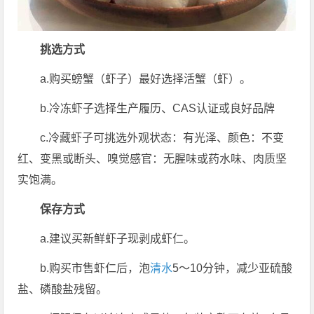
挑选方式
a.购买螃蟹（虾子）最好选择活蟹（虾）。
b.冷冻虾子选择生产履历、CAS认证或良好品牌
c.冷藏虾子可挑选外观状态：有光泽、颜色：不变
红、变黑或断头、嗅觉感官：无腥味或药水味、肉质坚
实饱满。
保存方式
a.建议买新鲜虾子现剥成虾仁。
b.购买市售虾仁后，泡
清水
5～10分钟，减少亚硫酸
盐、磷酸盐残留。