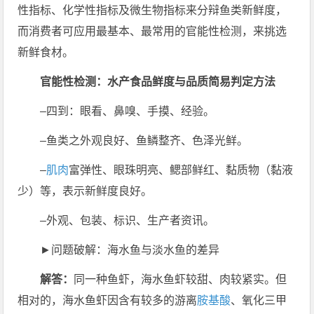
性指标、化学性指标及微生物指标来分辩鱼类新鲜度，
而消费者可应用最基本、最常用的官能性检测，来挑选
新鲜食材。
官能性检测：水产食品鲜度与品质简易判定方法
–四到：眼看、鼻嗅、手摸、经验。
–鱼类之外观良好、鱼鳞整齐、色泽光鲜。
–
肌肉
富弹性、眼珠明亮、鳃部鲜红、黏质物（黏液
少）等，表示新鲜度良好。
–外观、包装、标识、生产者资讯。
►问题破解：海水鱼与淡水鱼的差异
解答：
同一种鱼虾，海水鱼虾较甜、肉较紧实。但
相对的，海水鱼虾因含有较多的游离
胺基酸
、氧化三甲