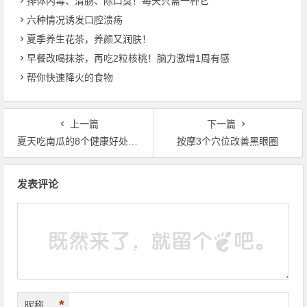
排体内毒、清肠、除口臭！每天只需一杯它
六种情况诱发口腔溃疡
夏季养生花茶，养颜又润肤！
早餐改喝抹茶，再吃2粒核桃！脑力激增1周有感
帮你快速降火的食物
上一篇
下一篇
夏天吃南瓜的8个健康好处，不可不知
按摩3个穴位改善黑眼圈
文章导航
发表评论
*
昵称