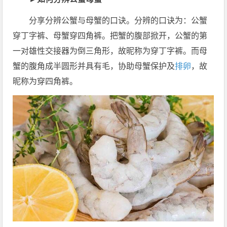
分享分辨公蟹与母蟹的口诀。分辨的口诀为：公蟹
穿丁字裤、母蟹穿四角裤。把蟹的腹部掀开，公蟹的第
一对雄性交接器为倒三角形，故昵称为穿丁字裤。而母
蟹的腹角成半圆形并具有毛，协助母蟹保护及
排卵
，故
昵称为穿四角裤。