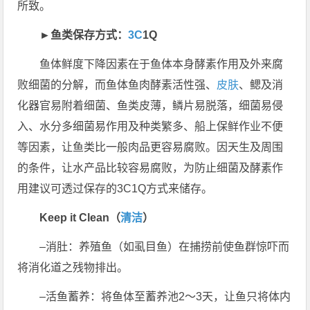
所致。
►鱼类保存方式：
3C
1Q
鱼体鲜度下降因素在于​​鱼体本身酵素作用及外来腐
败细菌的分解，而鱼体鱼肉酵素活性强、
皮肤
、鳃及消
化器官易附着细菌、鱼类皮薄，鳞片易脱落，细菌易侵
入、水分多细菌易作用及种类繁多、船上保鲜作业不便
等因素，让鱼类比一般肉品更容易腐败。因天生及周围
的条件，让水产品比较容易腐败，为防止细菌及酵素作
用建议可透过保存的3C1Q方式来储存。
Keep it Clean（
清洁
）
–消肚：养殖鱼（如虱目鱼）在捕捞前使鱼群惊吓而
将消化道之残物排出。
–活鱼蓄养：将鱼体至蓄养池2～3天，让鱼只将体内