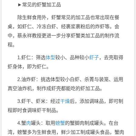
►常见的虾蟹加工品
除生鲜食用外，虾蟹常见的加工品也常出现在餐
桌，如虾仁、冷冻白虾、经裹浆裹粉后的炸虾等。会
中，蔡永祥教授更进一步分享虾蟹类加工品的制作流
程。
1.虾仁：筛选
体型
较小、品种较小
虾子
，去壳取得
虾身体，即为虾仁。
2.油炸虾：挑选体型较小白虾、杀菁与装笼、运用
真空油炸机，制作成虾壳都能吃的虾加工品。
3.虾干、虾米：经过
干燥
后，添加调味品，即可制
程即时食调味虾干制品。
4.蟹
肉
罐头：取用
螃蟹
的蟹脚肉制成罐头。在台
湾，螃蟹多为生鲜食用，鲜少加工制成罐头食品，蟹肉