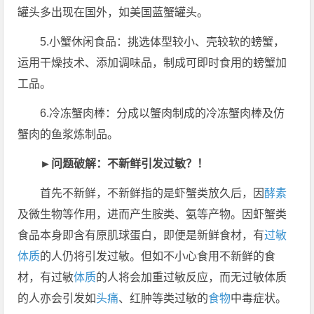
罐头多出现在国外，如美国蓝蟹罐头。
5.小蟹休闲食品：挑选体型较小、壳较软的螃蟹，
运用干燥技术、添加调味品，制成可即时食用的螃蟹加
工品。
6.冷冻蟹肉棒：分成以蟹肉制成的冷冻蟹肉棒及仿
蟹肉的鱼浆炼制品。
►问题破解：不新鲜引发​​过敏？！
首先不新鲜，不新鲜指的是虾蟹类放久后，因
酵素
及微生物等作用，进而产生胺类、氨等产物。
因虾蟹类
食品本身即含有原肌球蛋白，即便是新鲜食材，有
过敏
体质
的人仍将引发过敏。但如不小心食用不新鲜的食
材，有过敏
体质
的人将会加重过敏反应，而无过敏体质
的人亦会引发如
头痛
、红肿等类过敏的
食物
中毒症状。