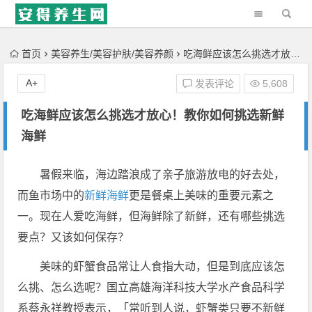
'); })();
首页
美容养生/美容护肤/美容养颜
吃海鲜应该怎么挑选才放心！教你如何挑选新鲜海鲜
A+
发表评论
5,608
吃海鲜应该怎么挑选才放心！教你如何挑选新鲜
海鲜
暑假来临，海边踏浪成了亲子旅游放电的好去处，
而鱼市场中的
新鲜
海鲜
更是餐桌上美味的重要元素之
一。现在人爱吃海鲜，但海鲜除了新鲜，还有哪些挑选
要点？又该如何保存？
美味的虾蟹食品常让人食指大动，但是到底应该怎
么挑、怎么选呢？国立高雄海洋科技大学水产食品科学
系蔡永祥教授表示，「常听到人说，虾蟹类只要不新鲜