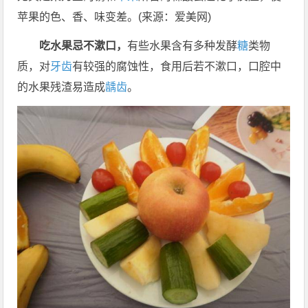
苹果的色、香、味变差。(来源：爱美网)
吃水果忌不漱口，
有些水果含有多种发酵
糖
类物
质，对
牙齿
有较强的腐蚀性，食用后若不漱口，口腔中
的水果残渣易造成
龋齿
。