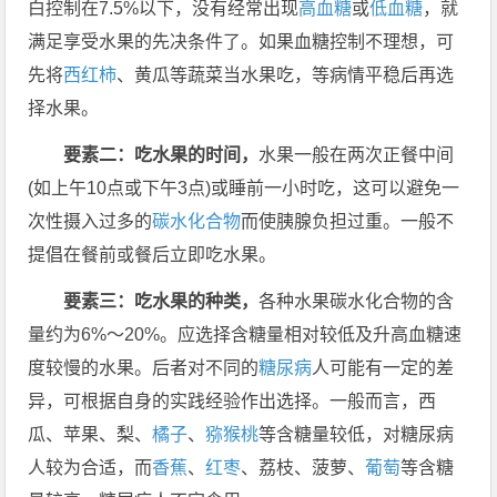
白控制在7.5%以下，没有经常出现
高血糖
或
低血糖
，就
满足享受水果的先决条件了。如果血糖控制不理想，可
先将
西红柿
、黄瓜等蔬菜当水果吃，等病情平稳后再选
择水果。
要素二：吃水果的时间，
水果一般在两次正餐中间
(如上午10点或下午3点)或睡前一小时吃，这可以避免一
次性摄入过多的
碳水化合物
而使胰腺负担过重。一般不
提倡在餐前或餐后立即吃水果。
要素三：吃水果的种类，
各种水果碳水化合物的含
量约为6%～20%。应选择含糖量相对较低及升高血糖速
度较慢的水果。后者对不同的
糖尿病
人可能有一定的差
异，可根据自身的实践经验作出选择。一般而言，西
瓜、苹果、梨、
橘子
、
猕猴桃
等含糖量较低，对糖尿病
人较为合适，而
香蕉
、
红枣
、荔枝、菠萝、
葡萄
等含糖