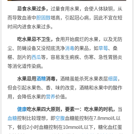
忌食水果过多，
过量食用水果，会使人体缺铜，从
而导致血液中
胆固醇
增高，引起冠心病，因此不宜在短
时间内进食水果过多。
吃水果忌不卫生，
食用开始腐烂的水果，以及无防
尘、防蝇设备又没彻底洗净
消毒
的果品，如
草莓
、桑
椹、剖片的
西瓜
等，容易发生痢疾、伤寒、急性胃肠炎
等消化道传染病。
水果忌用
酒精
消毒，
酒精虽能杀死水果表层
细菌
，
但会引起水果色、香、味的改变，酒精和水果中的酸作
用，会降低水果的
营养
价值。
健康
吃水果四大原则，
要素一：吃水果的时机，
当
血糖
控制比较理想，即
空腹
血糖能控制在7.8mmol/L以
下，餐后2小时血糖控制在10mmol/L以下，糖化血红蛋