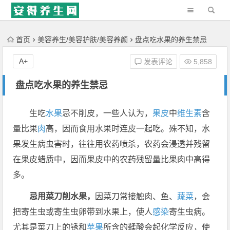
'); })();
首页
美容养生/美容护肤/美容养颜
盘点吃水果的养生禁忌
A+
发表评论
5,858
盘点吃水果的养生禁忌
生吃
水果
忌不削皮，一些人认为，
果皮
中
维生素
含
量比果
肉
高，因而食用水果时连皮一起吃。殊不知，水
果发生病虫害时，往往用农药喷杀，农药会浸透并残留
在果皮蜡质中，因而果皮中的农药残留量比果肉中高得
多。
忌用菜刀削水果，
因菜刀常接触肉、鱼、
蔬菜
，会
把寄生虫或寄生虫卵带到水果上，使人
感染
寄生虫病。
尤其是菜刀上的锈和
苹果
所含的鞣酸会起化学反应，使