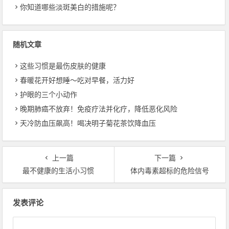
你知道哪些淡斑美白的措施呢？
随机文章
这些习惯是最伤皮肤的健康
春暖花开好想睡～吃对早餐，活力好
护眼的三个小动作
晚期肺癌不放弃！免疫疗法并化疗，降低恶化风险
天冷防血压飙高！喝决明子菊花茶饮降血压
上一篇
下一篇
最不健康的生活小习惯
体内毒素超标的危险信号
文章导航
发表评论