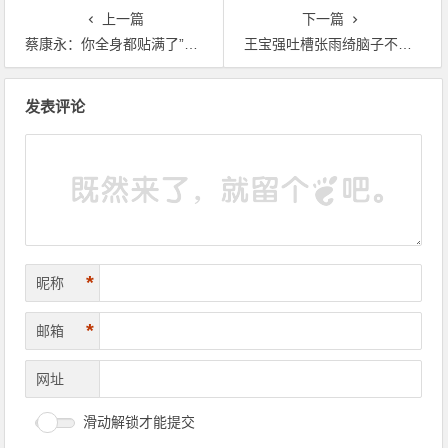
上一篇
下一篇
蔡康永：你全身都贴满了”应该”的标签吗？
王宝强吐槽张雨绮脑子不灵活，网友表示：全程尬聊值得研究
文章导航
发表评论
*
昵称
*
邮箱
网址
滑动解锁才能提交