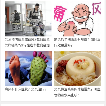
怎么预防痉挛性截瘫?截瘫痉挛
痛风的早期表现有哪些？如何治
怎样锻炼?遗传性痉挛截瘫会加
疗效果最好？
重吗?
痛风有什么症状？怎么治疗？
怎么做治咳嗽的冰糖雪梨？哪些
食物和水果止咳？