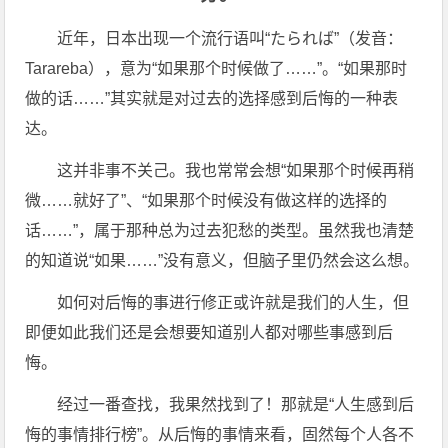
近年，日本出现一个流行语叫“たられば”（发音：
Tarareba），意为“如果那个时候做了……”。“如果那时
做的话……”其实就是对过去的选择感到后悔的一种表
达。
这并非事不关己。我也常常会想“如果那个时候再稍
微……就好了”、“如果那个时候没有做这样的选择的
话……”，属于那种总为过去犯愁的类型。虽然我也清楚
的知道说“如果……”没有意义，但脑子里仍然会这么想。
如何对后悔的事进行修正或许就是我们的人生，但
即便如此我们还是会想要知道别人都对哪些事感到后
悔。
经过一番查找，我果然找到了！那就是“人生感到后
悔的事情排行榜”。从后悔的事情来看，固然每个人各不