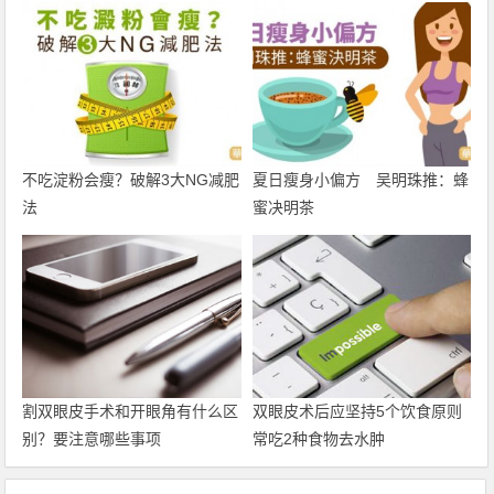
不吃淀粉会瘦？破解3大NG减肥
夏日瘦身小偏方 吴明珠推：蜂
法
蜜决明茶
割双眼皮手术和开眼角有什么区
双眼皮术后应坚持5个饮食原则
别？要注意哪些事项
常吃2种食物去水肿