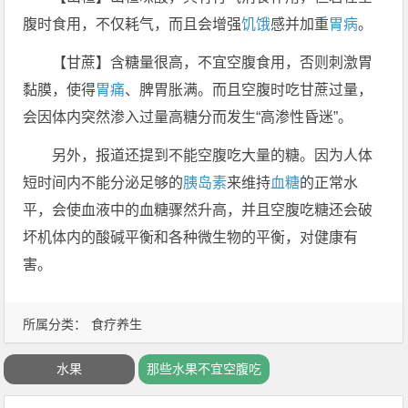
腹时食用，不仅耗气，而且会增强
饥饿
感并加重
胃病
。
【甘蔗】含糖量很高，不宜空腹食用，否则刺激胃
黏膜，使得
胃痛
、脾胃胀满。而且空腹时吃甘蔗过量，
会因体内突然渗入过量高糖分而发生“高渗性昏迷”。
另外，报道还提到不能空腹吃大量的糖。因为人体
短时间内不能分泌足够的
胰岛素
来维持
血糖
的正常水
平，会使血液中的血糖骤然升高，并且空腹吃糖还会破
坏机体内的酸碱平衡和各种微生物的平衡，对健康有
害。
所属分类：
食疗养生
水果
那些水果不宜空腹吃