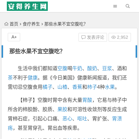
'); })();
首页
食疗养生
那些水果不宜空腹吃？
A+
发表评论
2,952
那些水果不宜空腹吃？
生活中我们都知道
空腹
喝
牛奶
、
酸奶
、
豆浆
、酒和
茶
不利于
健康
。据《今日美国》健康新闻报道，我们还
需切忌空腹食用
橘子
、
山楂
、
香蕉
和
柿子
4种
水果
。
【柿子】空腹时胃中含有大量
胃酸
，它易与柿子中
所含的柿胶酚、胶质、
果胶
和可溶性收敛剂等反应生成
胃柿石症，引起心口痛、
恶心
、
呕吐
、胃扩张、
胃溃
疡
，甚至胃穿孔、胃出血等疾患。