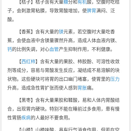
【桔子】桔子含有大量
糖
分和
有机
酸，空腹时吃桔
子，会刺激胃粘膜，导致胃酸增加，使
脾胃
满闷、泛
酸。
【香蕉】含有大量的
镁
元素，若空腹时大量吃香
蕉，会使血液中含镁量骤然升高，造成人体血液内镁、
钙
的比例失调，对心
血管
产生抑制作用，不利健康。
【
西红柿
】含有大量的果胶、柿胶酚、可溶性收敛
剂等成分，容易与胃酸发生反应，凝结成不易溶解的块
状物。这些硬块可将胃的出口幽门堵塞，使胃里的
压力
升高，造成急性胃扩张而使人感到
胃胀
痛。
【黑枣】含有大量果胶和鞣酸，易和人体内胃酸结
合，出现胃内硬块。特别不能在睡前过多食用，患有慢
性胃肠
疾病
的人最好不要食用。
【山楂】山楂味酸，具有行气消食作用，但若在空