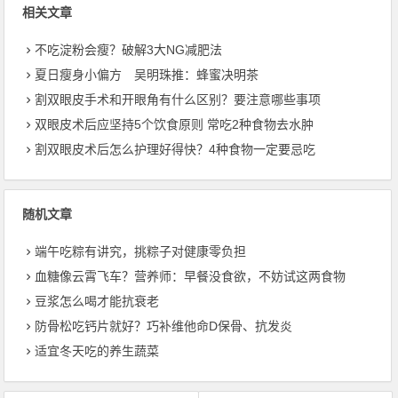
相关文章
不吃淀粉会瘦？破解3大NG减肥法
夏日瘦身小偏方 吴明珠推：蜂蜜决明茶
割双眼皮手术和开眼角有什么区别？要注意哪些事项
双眼皮术后应坚持5个饮食原则 常吃2种食物去水肿
割双眼皮术后怎么护理好得快？4种食物一定要忌吃
随机文章
端午吃粽有讲究，挑粽子对健康零负担
血糖像云霄飞车？营养师：早餐没食欲，不妨试这两食物
豆浆怎么喝才能抗衰老
防骨松吃钙片就好？巧补维他命D保骨、抗发炎
适宜冬天吃的养生蔬菜