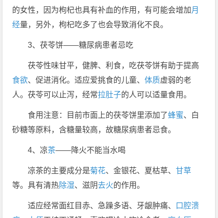
的女性，因为枸杞也具有补血的作用，有可能会增加
月
经
量，另外，枸杞吃多了也会导致消化不良。
3、茯苓饼——糖尿病患者忌吃
茯苓性味甘平，健脾、利食，吃茯苓饼有助于提高
食欲
、促进消化。适应爱挑食的儿童、
体质
虚弱的老
人。茯苓可以止泻，经常
拉肚子
的人可以适量食用。
食用注意：目前市面上的茯苓饼里添加了
蜂蜜
、白
砂糖等原料，含糖量较高，故糖尿病患者忌食。
4、凉
茶
——降火不能当水喝
凉茶的主要成分是
菊花
、金银花、夏枯草、
甘草
等。具有清热
除湿
、滋阴
去火
的作用。
适应经常面红目赤、急躁多语、牙龈肿痛、
口腔溃