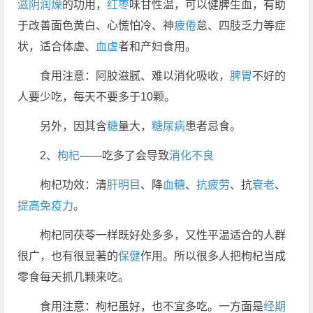
滋阴润燥
的功用，
红枣
味甘性温，可以健脾生血，有助
于改善面色黄白、心慌怕冷、神
疲倦
怠、四肢乏力等症
状，适合体虚、
血虚
者和产妇食用。
食用注意：阿胶滋腻、难以消化吸收，
脾胃
不好的
人要少吃，每天不要多于10颗。
另外，因其含
糖
量大，
糖尿病
患者忌食。
2、
枸杞
——吃多了会导致
消化不良
枸杞功效：清
肝
明目
、降
血糖
、
抗疲劳
、抗
衰老
、
提高免疫力
。
枸杞同茯苓一样既好处多多，又性平温适合的人群
很广，也有很显著的
保健
作用。所以很多人把枸杞当成
零食每天抓几颗来吃。
食用注意：枸杞虽好，也不宜多吃。一方面是
经期