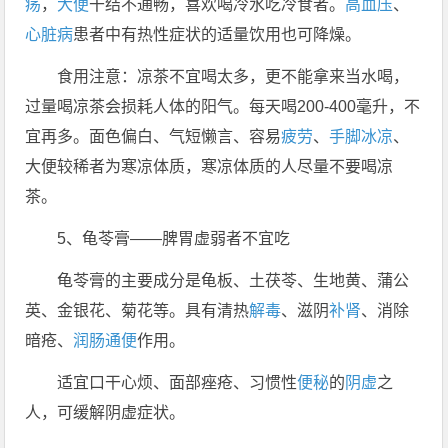
疡
，
大便
干结不通畅，喜欢喝冷水吃冷食者。
高血压
、
心脏病
患者中有热性症状的适量饮用也可降燥。
食用注意：凉茶不宜喝太多，更不能拿来当水喝，
过量喝凉茶会损耗人体的阳气。每天喝200-400毫升，不
宜再多。面色偏白、气短懒言、容易
疲劳
、
手脚冰凉
、
大便较稀者为寒凉体质，寒凉体质的人尽量不要喝凉
茶。
5、龟苓膏——脾胃虚弱者不宜吃
龟苓膏的主要成分是龟板、土茯苓、生地黄、蒲公
英、金银花、菊花等。具有清热
解毒
、滋阴
补肾
、消除
暗疮、
润肠通便
作用。
适宜口干心烦、面部痤疮、习惯性
便秘
的
阴虚
之
人，可缓解阴虚症状。