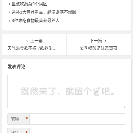
盘点吃蔬菜9个误区
进补3大营养重点，趋温避寒不燥腻
8种难吃食物最营养最养人
上一篇
下一篇
天气热食欲不振 7款养生粥开胃
夏季喝酸奶注意事项
文章导航
发表评论
*
昵称