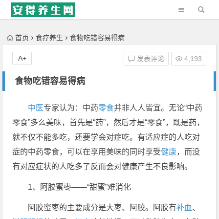
'); })();
首页
食疗养生
食物吃错容易得病
A+
发表评论
4,193
食物吃错容易得病
中医
专家认为：中药
零食
并非人人皆宜。无论“中药
零食”多么美味，首先是“药”，然后才是“零食”，既是药，
就不仅不能多吃，还要学会对症吃。有适应症的人吃对
症的中药零食，可以在享用美味的同时享受
健康
，而没
有对应症状的人吃多了反而会对健康产生不良影响。
1、阿胶蜜枣——“甜蜜”难消化
阿胶蜜枣的主要成分是大枣、阿胶。阿胶有
补血
、