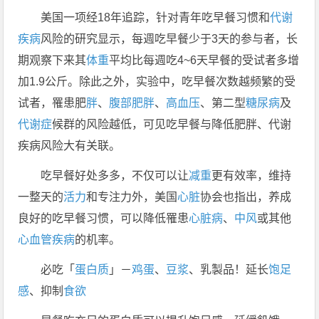
美国一项经18年追踪，针对青年吃早餐习惯和
代谢
疾病
风险的研究显示，每週吃早餐少于3天的参与者，长
期观察下来其
体重
平均比每週吃4~6天早餐的受试者多增
加1.9公斤。除此之外，实验中，吃早餐次数越频繁的受
试者，罹患肥
胖
、
腹部肥胖
、
高血压
、第二型
糖尿病
及
代谢症
候群的风险越低，可见吃早餐与降低肥胖、代谢
疾病风险大有关联。
吃早餐好处多多，不仅可以让
减重
更有效率，维持
一整天的
活力
和专注力外，美国
心脏
协会也指出，养成
良好的吃早餐习惯，可以降低罹患
心脏病
、
中风
或其他
心血管疾病
的机率。
必吃「
蛋白质
」－
鸡蛋
、
豆浆
、乳製品！延长
饱足
感
、抑制
食欲