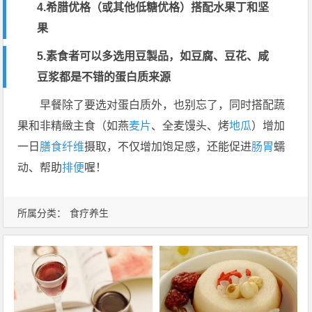
4.希腊优格（或其他低糖优格）搭配
水果
丁和
坚
果
5.
素食者
可以多选用豆製品，如
豆腐
、豆花、咸
豆浆都是不错的蛋白质来源
早餐除了要选对蛋白质外，也别忘了，同时搭配蔬
果和非精緻主食（如燕
麦片
、全麦馒头、烤
地瓜
）增加
一日
膳食纤维
摄取，不仅增加饱足感，还能促进
肠胃
蠕
动、帮助
排便
喔！
所属分类：
食疗养生