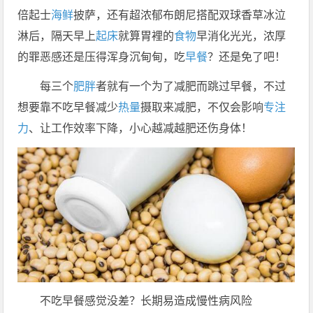
倍起士
海鲜
披萨，还有超浓郁布朗尼搭配双球香草冰泣
淋后，隔天早上
起床
就算胃裡的
食物
早消化光光，浓厚
的罪恶感还是压得浑身沉甸甸，吃
早餐
？还是免了吧！
每三个
肥胖
者就有一个为了减肥而跳过早餐，不过
想要靠不吃早餐减少
热量
摄取来减肥，不仅会影响
专注
力
、让工作效率下降，小心越减越肥还伤身体！
不吃早餐感觉没差？长期易造成慢性病风险