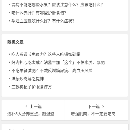
胃病不能吃哪些水果？应该注意什么？应该吃什么？
吃什么养肝？有哪些护肝食谱？
孕妇血压低吃什么好？有什么症状？
随机文章
吃人参调节免疫力？这些人吃错如砒霜
烤肉担心吃太咸？沾酱里加「这个」不怕水肿、暴肥
不吃早餐减肥？不减反增糖尿病、高血压风险
洋葱炒肉解乏提神
三款枸杞子护眼食疗方
上一篇
下一篇
进补3大营养重点，趋温避寒不燥腻
增强肌肉，不一定要吃肉！素食坚果、甘蓝超有效
文章导航