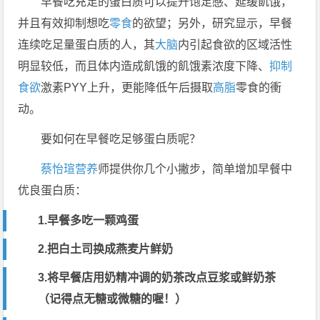
早餐吃充足的蛋白质可以提升饱足感、延缓飢饿，
并且有效抑制想吃
零食
的欲望；另外，研究显示，早餐
连续吃足量蛋白质的人，其
大脑
内引起食欲的区域活性
明显较低，而且体内造成飢饿的飢饿素浓度下降、
抑制
食欲
激素PYY上升，更能降低午后摄取
高脂
零食的衝
动。
要如何在早餐吃足够蛋白质呢？
蔡怡瑄
营养
师提供你几个小撇步，简单增加早餐中
优良蛋白质：
1.早餐多吃一颗鸡蛋
2.把白土司换成
燕麦
片鲜奶
3.将早餐店用奶精冲调的奶
茶
改点豆浆或鲜
奶茶
（记得点无
糖
或微糖的喔！）