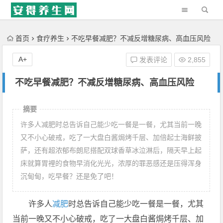
'); })();
首页
食疗养生
不吃早餐减肥？不减反增糖尿病、高血压风险
A+
发表评论
2,855
不吃早餐减肥？不减反增糖尿病、高血压风险
摘要
许多人减肥时总告诉自己能少吃一餐是一餐，尤其当前一晚
又不小心破戒，吃了一大盘白酱焗烤千层、加倍起士海鲜披
萨，还有超浓郁布朗尼搭配双球香草冰泣淋后，隔天早上起
床就算胃裡的食物早消化光光，浓厚的罪恶感还是压得浑身
沉甸甸，吃早餐？还是免了吧！
许多人
减肥
时总告诉自己能少吃一餐是一餐，尤其
当前一晚又不小心破戒，吃了一大盘白酱焗烤千层、加