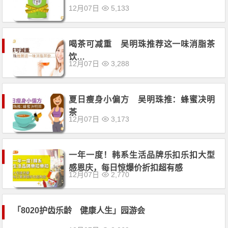
12月07日
5,133
喝茶可减重 吴明珠推荐这一味消脂茶
饮…
12月07日
3,288
夏日瘦身小偏方 吴明珠推：蜂蜜决明
茶
12月07日
3,173
一年一度！韩系生活品牌乐扣乐扣大型
感恩庆，每日惊爆价折扣超有感
12月07日
2,770
「8020护齿乐龄 健康人生」园游会