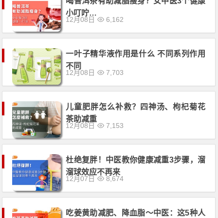
喝普洱茶有助减脂瘦身？女中医3个健康
小叮咛…
12月08日
6,162
一叶子精华液作用是什么 不同系列作用
不同
12月08日
7,703
儿童肥胖怎么补救？四神汤、枸杞菊花
茶助减重
12月08日
7,153
杜绝复胖！中医教你健康减重3步骤，溜
溜球效应不再来
12月07日
8,674
吃姜黄助减肥、降血脂〜中医：这5种人