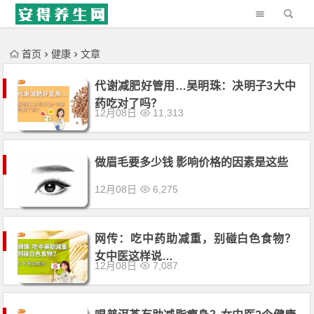
'); })();
首页
健康
文章
代谢减肥好管用…吴明珠：决明子3大中
药吃对了吗？
12月08日
11,313
做眉毛要多少钱 影响价格的因素是这些
12月08日
6,275
网传：吃中药助减重，别碰白色食物？
女中医这样说…
12月08日
7,087