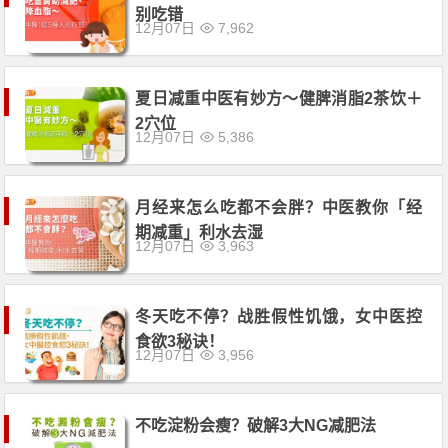
别吃错
12月07日
7,962
夏日减重中医有妙方〜健脾消脂2茶饮＋
2穴位
12月07日
5,386
月经来怎么吃都不会胖？中医教你「经
期减重」利水去湿
12月07日
3,963
冬天吃不停？战胜假性饥饿，女中医控
食欲3秘诀！
12月07日
3,956
不吃淀粉会瘦？破解3大NG减肥法