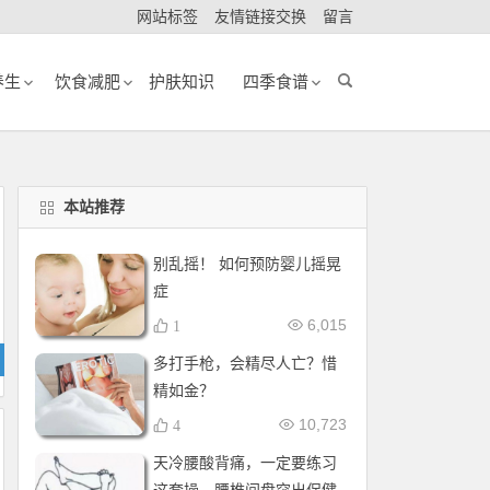
网站标签
友情链接交换
留言
养生
饮食减肥
护肤知识
四季食谱
本站推荐
别乱摇！ 如何预防婴儿摇晃
症
6,015
1
多打手枪，会精尽人亡？惜
精如金？
10,723
4
天冷腰酸背痛，一定要练习