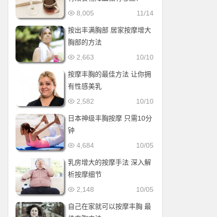
8,005
11/14
按出丰满胸部 居家按摩增大
胸部的方法
2,663
10/10
按摩丰胸的最佳方法 让你拥
有性感美乳
2,582
10/10
日本神级丰胸按摩 只需10分
钟
4,684
10/05
乳房增大的按摩手法 深入解
析按摩细节
2,148
10/05
自己在家就可以按摩丰胸 最