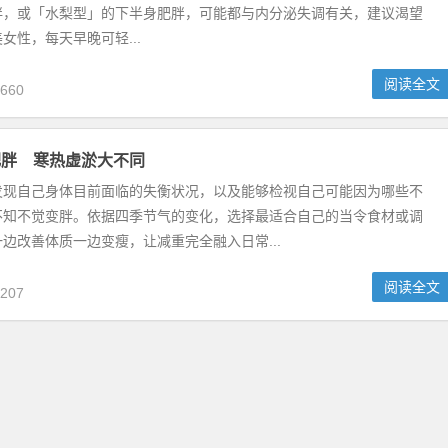
胖，或「水梨型」的下半身肥胖，可能都与内分泌失调有关，建议渴望
女性，每天早晚可轻...
阅读全文
660
肥胖 寒热虚淤大不同
发现自己身体目前面临的失衡状况，以及能够检视自己可能因为哪些不
不知不觉变胖。依据四季节气的变化，选择最适合自己的当令食材或调
边改善体质一边变瘦，让减重完全融入日常...
阅读全文
207