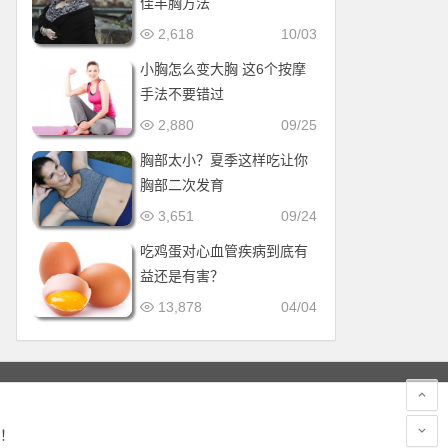
佳丰胸方法
2,618
10/03
小胸怎么变大胸 这6个按摩
手法不要错过
2,880
09/25
胸部太小？夏季这样吃让你
胸部二次发育
3,651
09/24
吃鸡蛋对心血管疾病到底有
益还是有害？
13,878
04/04
！