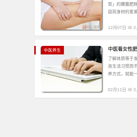
型」的腰腹肥
窈窕身材的爱美
12月07日
3,
中医看女性
中医养生
了解体质等于
良生活习惯而
养方式，就能一
02月11日
3,