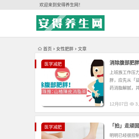
'); })();
欢迎来到安得养生网！
首页
女性肥胖
文章
消除腹部肥
医学减肥
上班族工作压
胖，应先从「
药消脂解腻，并
12月07日
3,
「拍」走顽
医学减肥
明明已经很控