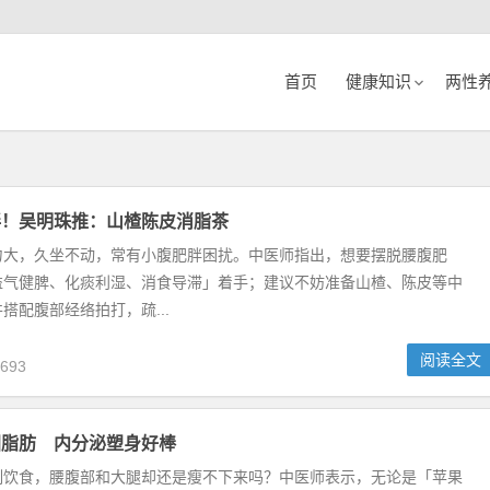
首页
健康知识
两性
胖！吴明珠推：山楂陈皮消脂茶
力大，久坐不动，常有小腹肥胖困扰。中医师指出，想要摆脱腰腹肥
益气健脾、化痰利湿、消食导滞」着手；建议不妨准备山楂、陈皮等中
搭配腹部经络拍打，疏...
阅读全文
693
固脂肪 内分泌塑身好棒
制饮食，腰腹部和大腿却还是瘦不下来吗？中医师表示，无论是「苹果