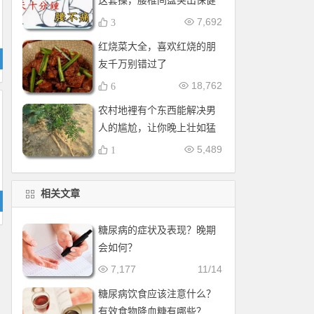
这套操，腰椎间盘突出保健
操，全套收好！每天十分钟
7,692
3
红烧菜大全，喜欢红烧的朋
友千万别错过了
18,762
6
农村地裡有个东西能解决男
人的尴尬，让你晚上壮如猛
牛床受不了
5,489
1
相关文章
糖尿病的症状及表现？晚期
会如何？
7,177
11/14
糖尿病饮食应该注意什么？
有效食物降血糖有哪些？