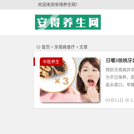
'); })();
欢迎来到安得养生网！
首页
牙周病食疗
文章
日嚼3核桃牙
中医养生
预防牙周病并
为平日保养，即
盐水漱口，早晚
03月11日
3,