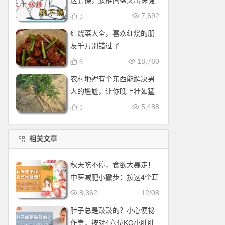
这套操，腰椎间盘突出保健
操，全套收好！每天十分钟
7,692
3
红烧菜大全，喜欢红烧的朋
友千万别错过了
18,760
6
农村地裡有个东西能解决男
人的尴尬，让你晚上壮如猛
牛床受不了
5,488
1
相关文章
秋天吃不停，食欲大暴走！
中医减肥小撇步：按这4个耳
朵穴位
8,362
12/08
肚子总是鼓鼓的？小心便祕
作祟，按对4穴位KO小肚肚