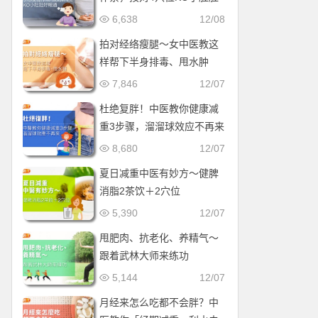
好畅通
6,638
12/08
拍对经络瘦腿〜女中医教这
样帮下半身排毒、甩水肿
7,846
12/07
杜绝复胖！中医教你健康减
重3步骤，溜溜球效应不再来
8,680
12/07
夏日减重中医有妙方〜健脾
消脂2茶饮＋2穴位
5,390
12/07
甩肥肉、抗老化、养精气〜
跟着武林大师来练功
5,144
12/07
月经来怎么吃都不会胖？中