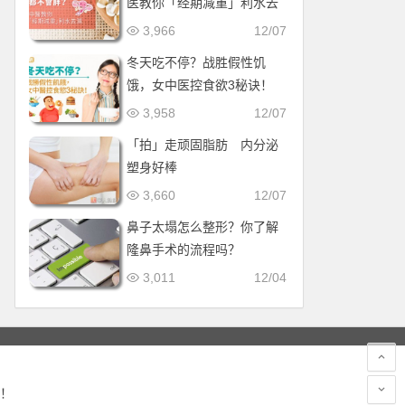
医教你「经期减重」利水去
湿
3,966
12/07
冬天吃不停？战胜假性饥
饿，女中医控食欲3秘诀！
3,958
12/07
「拍」走顽固脂肪 内分泌
塑身好棒
3,660
12/07
鼻子太塌怎么整形？你了解
隆鼻手术的流程吗？
3,011
12/04
！