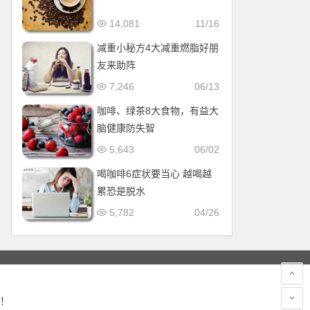
14,081
11/16
减重小秘方4大减重燃脂好朋
友来助阵
7,246
06/13
咖啡、绿茶8大食物，有益大
脑健康防失智
5,643
06/02
喝咖啡6症状要当心 越喝越
累恐是脱水
5,782
04/26
！