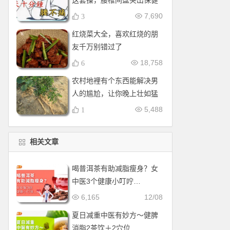
这套操，腰椎间盘突出保健
操，全套收好！每天十分钟
7,690
3
红烧菜大全，喜欢红烧的朋
友千万别错过了
18,758
6
农村地裡有个东西能解决男
人的尴尬，让你晚上壮如猛
牛床受不了
5,488
1
相关文章
喝普洱茶有助减脂瘦身？女
中医3个健康小叮咛…
6,165
12/08
夏日减重中医有妙方〜健脾
消脂2茶饮＋2穴位