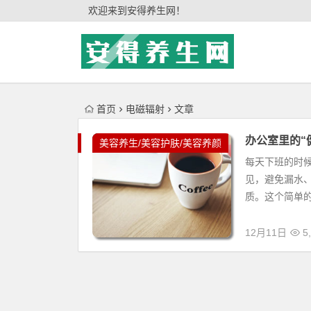
'); })();
欢迎来到安得养生网！
首页
电磁辐射
文章
办公室里的“
美容养生/美容护肤/美容养颜
每天下班的时
见，避免漏水
质。这个简单的
12月11日
5,