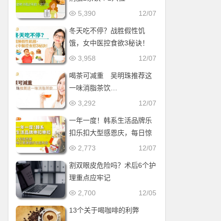
5,390
12/07
冬天吃不停？战胜假性饥
饿，女中医控食欲3秘诀！
3,958
12/07
喝茶可减重 吴明珠推荐这
一味消脂茶饮…
3,292
12/07
一年一度！韩系生活品牌乐
扣乐扣大型感恩庆，每日惊
爆价折扣超有感
2,773
12/07
割双眼皮危险吗？术后6个护
理重点应牢记
2,700
12/05
13个关于喝咖啡的利弊