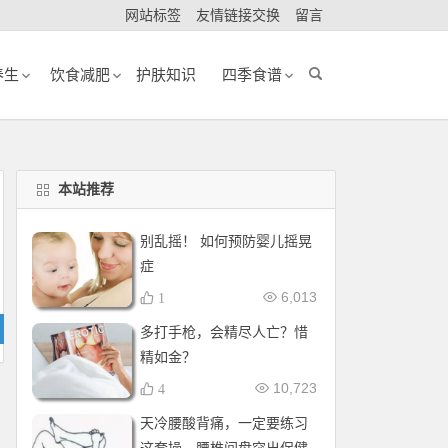
网站标签
友情链接交换
留言
养生
饮食减肥
护肤知识
四季食谱
本站推荐
别乱摇！ 如何预防婴儿摇晃
症
6,013
1
多打手枪，会精尽人亡？惜
精如金？
10,723
4
天冷腰酸背痛，一定要练习