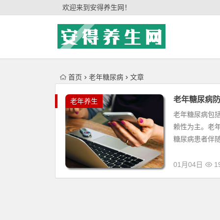
'); })();
欢迎来到安得养生网！
首页
老年糖尿病
文章
老年糖尿病
老年养生
老年糖尿病包括
赖性为主。老
糖尿病患者伴随
01月04日
19