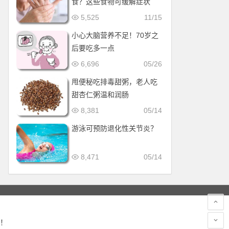
食？这些食物可缓解症状
5,525
11/15
小心大脑营养不足！70岁之
后要吃多一点
6,696
05/26
甩便秘吃排毒甜粥，老人吃
甜杏仁粥温和润肠
8,381
05/14
游泳可预防退化性关节炎？
8,471
05/14
！