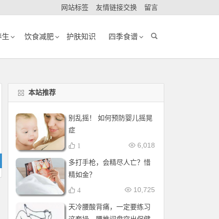
网站标签
友情链接交换
留言
养生
饮食减肥
护肤知识
四季食谱
本站推荐
别乱摇！ 如何预防婴儿摇晃
症
6,018
1
多打手枪，会精尽人亡？惜
精如金？
10,725
4
天冷腰酸背痛，一定要练习