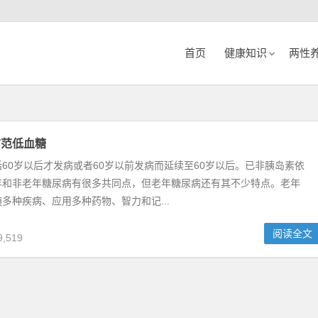
首页
健康知识
两性
防范低血糖
60岁以后才发病或者60岁以前发病而延续至60岁以后。已非胰岛素依
年和非老年糖尿病有很多共同点，但老年糖尿病还有其不少特点。老年
多种疾病、应用多种药物、智力和记...
阅读全文
,519