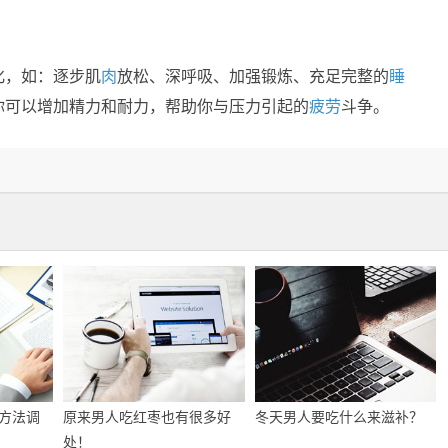
化，如：逐步肌
肉
放松、深呼吸、加强锻炼、充足完整的
睡
你可以增加精力和耐力，帮助你与压力引起的
疲劳
斗争。
方法调
原来男人吃红枣也有很多好
冬天男人要吃什么来滋补？
处！