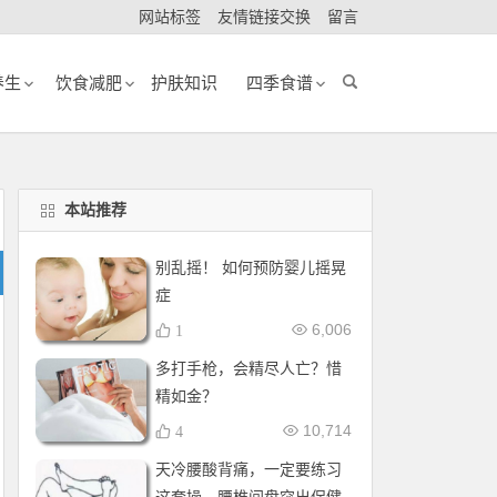
网站标签
友情链接交换
留言
养生
饮食减肥
护肤知识
四季食谱
本站推荐
别乱摇！ 如何预防婴儿摇晃
症
6,006
1
多打手枪，会精尽人亡？惜
精如金？
10,714
4
天冷腰酸背痛，一定要练习