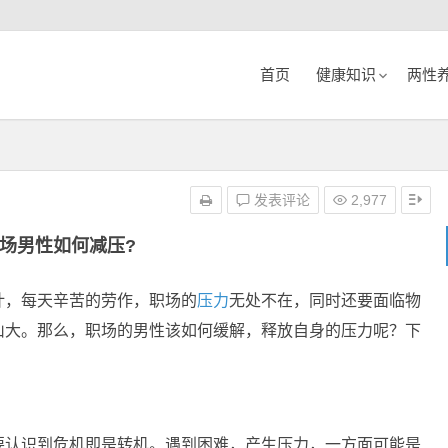
首页
健康知识
两性
发表评论
2,977
场男性如何减压?
计，每天辛苦的劳作，职场的
压力
无处不在，同时还要面临物
山大。那么，职场的男性该如何缓解，释放自身的压力呢？下
要认识到危机即是转机。遇到困难，产生压力，一方面可能是