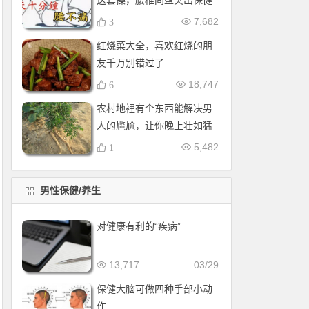
这套操，腰椎间盘突出保健
操，全套收好！每天十分钟
7,682
3
红烧菜大全，喜欢红烧的朋
友千万别错过了
18,747
6
农村地裡有个东西能解决男
人的尴尬，让你晚上壮如猛
牛床受不了
5,482
1
男性保健/养生
对健康有利的“疾病”
13,717
03/29
保健大脑可做四种手部小动
作