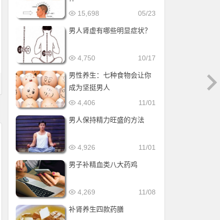
15,698
05/23
男人肾虚有哪些明显症状？
4,750
10/17
男性养生：七种食物会让你
成为坚挺男人
4,406
11/01
男人保持精力旺盛的方法
4,926
11/01
男子补精血类八大药鸡
4,269
11/08
补肾养生四款药膳