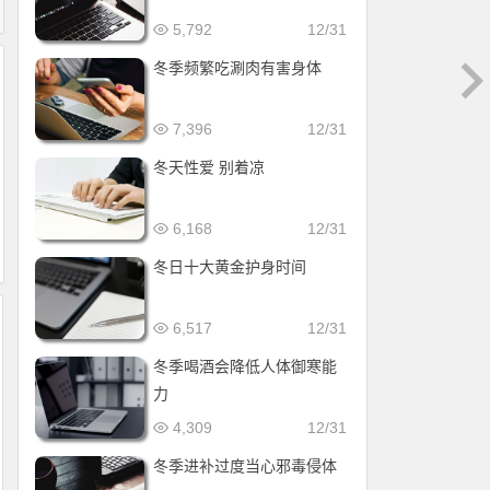
5,792
12/31
冬季频繁吃涮肉有害身体
7,396
12/31
冬天性爱 别着凉
6,168
12/31
冬日十大黄金护身时间
6,517
12/31
冬季喝酒会降低人体御寒能
力
4,309
12/31
冬季进补过度当心邪毒侵体