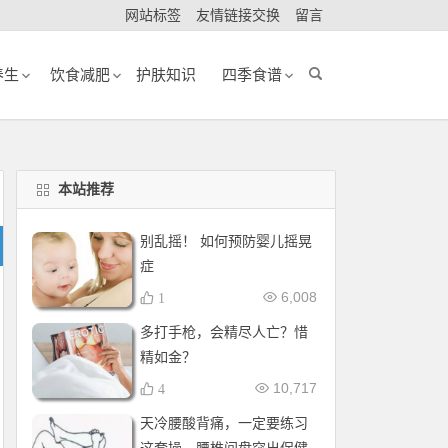
网站标签
友情链接交换
留言
养生
饮食减肥
护肤知识
四季食谱
本站推荐
别乱摇！ 如何预防婴儿摇晃
症
6,008
1
多打手枪，会精尽人亡？惜
精如金？
10,717
4
天冷腰酸背痛，一定要练习