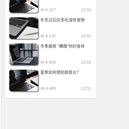
4,327
12/31
冬至过后应多吃温性食物
4,132
12/31
冬季晨炼 “糟蹋”你的身体
4,600
12/31
夏季如何预防肠胃炎？
4,489
12/31