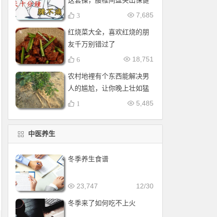
这套操，腰椎间盘突出保健
操，全套收好！每天十分钟
7,685
3
红烧菜大全，喜欢红烧的朋
友千万别错过了
18,751
6
农村地裡有个东西能解决男
人的尴尬，让你晚上壮如猛
牛床受不了
5,485
1
中医养生
冬季养生食谱
23,747
12/30
冬季来了如何吃不上火