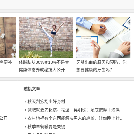
需要补
体脂肪从30%变13%不是梦
牙龈出血的原因和预防，你
健康体态养成秘技大公开
想要健康的牙齿吗？
随机文章
秋天刮痧刮出好身材
減肥就要先化痰、祛湿 吳明珠：足底按摩＋泡澡排毒
公开
农村地裡有个东西能解决男人的尴尬，让你晚上壮如猛牛床受不了
秋季早餐暖胃是关键