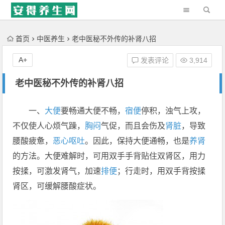
'); })();
首页
中医养生
老中医秘不外传的补肾八招
A+
发表评论
3,914
老中医秘不外传的补肾八招
一、
大便
要畅通大便不畅，
宿便
停积，浊气上攻，
不仅使人心烦气躁，
胸闷
气促，而且会伤及
肾脏
，导致
腰酸疲惫，
恶心
呕吐
。因此，保持大便通畅，也是
养肾
的方法。大便难解时，可用双手手背贴住双肾区，用力
按揉，可激发肾气，加速
排便
；行走时，用双手背按揉
肾区，可缓解腰酸症状。