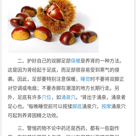
二、护好自己的双脚足部
保暖
是养肾的一种方法。
这是因为肾经起于足底，而足部很容易受到寒气的侵
袭。因此，足部要特别注意保暖，
睡觉
时不要将双脚正
对空调或电扇；不要赤脚在潮湿的地方长期行走。另
外，足底有许多
穴位
，如
涌泉穴
。“肾出于涌泉，涌泉者
足心也。”每晚睡觉前可以按揉
脚底
涌泉穴，
按摩
涌泉穴
可起到养肾固精之功效。
三、警惕药物不论中药还是西药，都有一些副作