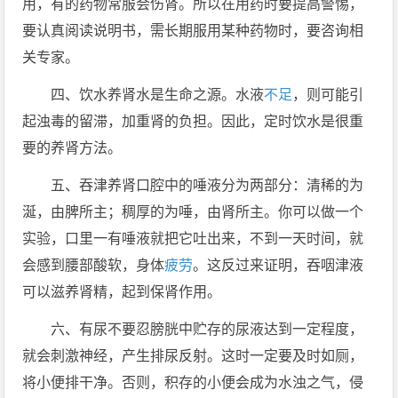
用，有的药物常服会伤肾。所以在用药时要提高警惕，
要认真阅读说明书，需长期服用某种药物时，要咨询相
关专家。
四、饮水养肾水是生命之源。水液
不足
，则可能引
起浊毒的留滞，加重肾的负担。因此，定时饮水是很重
要的养肾方法。
五、吞津养肾口腔中的唾液分为两部分：清稀的为
涎，由脾所主；稠厚的为唾，由肾所主。你可以做一个
实验，口里一有唾液就把它吐出来，不到一天时间，就
会感到腰部酸软，身体
疲劳
。这反过来证明，吞咽津液
可以滋养肾精，起到保肾作用。
六、有尿不要忍膀胱中贮存的尿液达到一定程度，
就会刺激神经，产生排尿反射。这时一定要及时如厕，
将小便排干净。否则，积存的小便会成为水浊之气，侵