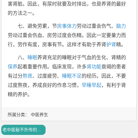
害肾脏。因此，有尿时就要及时排出，也是养肾的最好
的方法之一。
七、避免劳累，节
房事
体力
劳动过重会伤气、
脑力
劳动过重会伤血、房劳过度会伤精。因此一定要量力而
行，劳作有度，房事有节。这样才有助于养肾
护肾
精。
八、
睡眠
养肾充足的睡眠对于气血的生化、肾精的
保养
起着重要作用。临床发现，许多
肾功能
衰竭的患者
有过分
熬夜
、过度疲劳、
睡眠不足
的经历。因此，不要
过度熬夜，养成良好的作息习惯，
早睡早起
，有利于肾
精的养护。
所属分类：
中医养生
老中医秘不外传的补肾八招