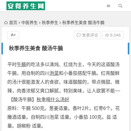
'); })();
首页
中医养生
秋季养生
秋季养生美食 酸汤牛腩
A+
发表评论
8,046
秋季养生美食 酸汤牛腩
平时
牛腩
的吃法多以清炖、
红烧
为主，今天的这道
酸汤
牛腩
，用自制的四川
泡菜
和小
番茄
搭配牛腩。红亮酸鲜
的汤汁很能激发人的
食欲
，味道酸酸的，带点微甜、微
辣，
肉
香浓郁又爽口解腻，特别美味，让人欲罢不能~~
【酸汤牛腩】
秋季
喝什么汤好
原料：牛腩 500克。葱姜适量。香叶2片。
红枣
6个。花
雕酒适量。自制四川泡菜 适量。小番茄 100克。盐 适
量。胡椒粉 适量。