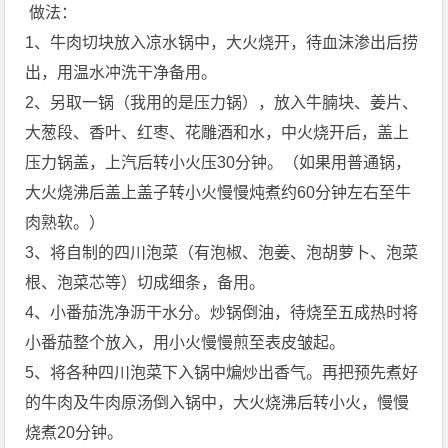
做法：
1、
牛肉
切块放入凉水锅中，大火烧开，待血沫渗出后捞
出，用温水冲洗干净备用。
2、另取一锅（我用的是
压力
锅），放入牛腩块、姜片、
大葱
段、香叶、红枣、花雕酒和水，中火烧开后，盖上
压力锅盖，上汽后转小火压30分钟。（如果用普通锅，
大火烧沸后盖上盖子转小火慢慢炖煮约60分钟左右至牛
肉熟软。）
3、将自制的四川泡菜（有泡椒、泡姜、泡
胡萝卜
、泡菜
根、泡菜芯等）切成细条，备用。
4、小番茄洗净沥干水分。炒锅倒油，待烧至五成热时将
小番茄整个放入，用小火慢慢煎至表皮皱起。
5、将各种四川泡菜下入锅中煸炒出香气。再把预先煮好
的牛肉及牛肉原汤倒入锅中，大火烧沸后转小火，慢慢
烧煮20分钟。