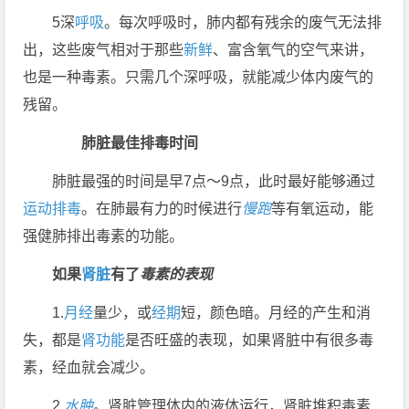
5深
呼吸
。每次呼吸时，肺内都有残余的废气无法排
出，这些废气相对于那些
新鲜
、富含氧气的空气来讲，
也是一种毒素。只需几个深呼吸，就能减少体内废气的
残留。
肺脏最佳排毒时间
肺脏最强的时间是早7点～9点，此时最好能够通过
运动排毒
。在肺最有力的时候进行
慢跑
等有氧运动，能
强健肺排出毒素的功能。
如果
肾脏
有了
毒素的表现
1.
月经
量少，或
经期
短，颜色暗。月经的产生和消
失，都是
肾功能
是否旺盛的表现，如果肾脏中有很多毒
素，经血就会减少。
2.
水肿
。肾脏管理体内的液体运行，肾脏堆积毒素