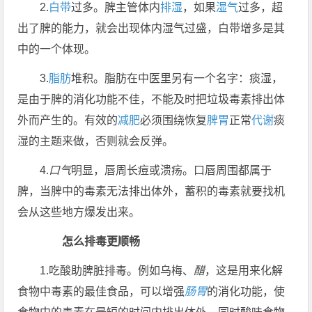
2.
白带
过多。脾主管体内
排湿
，如果
湿气
过多，超
出了脾的能力，就会出现体内湿气过盛，白带增多是其
中的一个体现。
3.
脂肪
堆积。脂肪在中医里另有一个名字：痰湿，
是由于脾的消化功能不佳，不能及时把垃圾毒素排出体
外而产生的。有效的
减肥
必须围绕恢复
脾胃
正常
代谢
痰
湿的主题来做，否则就会反弹。
4.
口气
明显，唇周长痘或溃疡。口唇周围都属于
脾，当脾中的毒素无法排出体外，蓄积的毒素就要找机
会从这些地方爆发出来。
怎么排毒更顺畅
1.吃酸助脾脏排毒。例如乌梅、
醋
，这是用来化解
食物中毒素的最佳食品，可以增强
肠胃
的消化功能，使