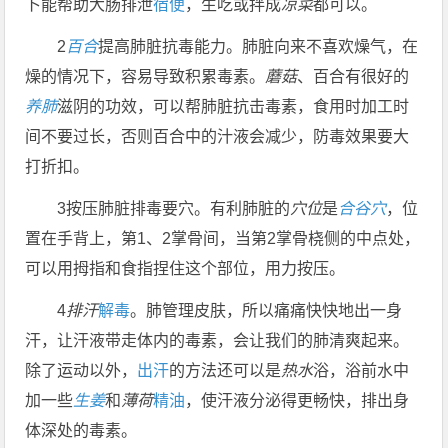
卜能帮助大肠排泄
宿便
，生吃或拌成
凉菜
都可以。
2
百合
提高肺脏抗毒能力。肺脏向来不喜欢燥气，在
燥的情况下，容易导致积累毒素。
蘑菇
、百合有很好的
养肺
滋阴的功效，可以帮肺脏抗击毒素，食用时加工时
间不要过长，否则百合中的汁液会减少，防毒效果要大
打折扣。
3按压肺脏排毒要穴。有利肺脏的
穴位
是
合谷穴
，位
置在手背上，第1、2掌骨间，当第2掌骨桡侧的中点处，
可以用拇指和食指捏住这个部位，用力按压。
4
排汗
解毒
。肺管理皮肤，所以痛痛快快地出一身
汗，让汗液带走体内的毒素，会让我们的肺清爽起来。
除了运动以外，
出汗
的方法还可以是
热水
浴，浴前水中
加一些
生姜
和
薄荷
精油
，使汗液分泌得更畅快，排出身
体深处的毒素。