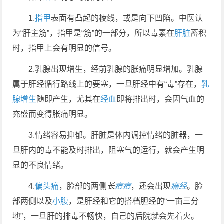
1.
指甲
表面有凸起的棱线，或是向下凹陷。中医认
为“肝主筋”，指甲是“筋”的一部分，所以毒素在
肝脏
蓄积
时，指甲上会有明显的信号。
2.乳腺出现增生，经前乳腺的胀痛明显增加。乳腺
属于肝经循行路线上的要塞，一旦肝经中有“毒”存在，
乳
腺增生
随即产生，尤其在
经血
即将排出时，会因气血的
充盛而变得胀痛明显。
3.情绪容易抑郁。肝脏是体内调控情绪的脏器，一
旦肝内的毒不能及时排出，阻塞气的运行，就会产生明
显的不良情绪。
4.
偏头痛
，脸部的两侧
长
痘痘
，还会出现
痛经
。脸
部两侧以及
小腹
，是肝经和它的搭档胆经的“一亩三分
地”，一旦肝的排毒不畅快，自己的后院就会先着火。