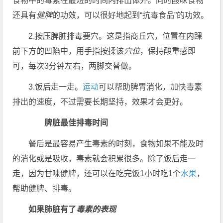
食物中的毒素在最短的时间内排出体外。同时酸味食物
还具有
健脾
的功效，可以很好地起到“抗毒食品”的功效。
2.按压脾脏排毒要穴。这是指商丘穴，位置在内踝
前下方的凹陷中，用手指按揉该
穴位
，保持酸重感即
可，每次3分钟左右，两脚交替做。
3.饭后走一走。
运动
可以帮助脾胃消化，加快毒素
排出的速度，不过需要长期坚持，效果才会更好。
脾脏最佳排毒时间
餐后是最容易产生毒素的时刻，食物如果不能及时
的消化或是吸收，毒素就会积累很多。除了饭后走一
走，因为甘味健脾，还可以在吃完饭1小时吃1个
水果
，
帮助健脾、排毒。
如果肺脏有了
毒素的表现