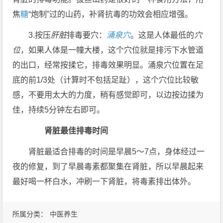
焦
糖
“炮制”过的山药，补肾抗毒的功效会相应增强。
3.按压
肝脏
排毒要穴：
涌泉穴
。这是人体最低的
穴
位
，如果人体是一幢大楼，这个穴位就是排污下水管道
的出口，经常按揉它，排毒效果明显。涌泉穴位置在足
底的前1/3处（计算时不包括足趾），这个穴位比较敏
感，不要用太大的力度，稍有感觉即可，以边按边揉为
佳，持续5分钟左右即可。
肾脏最佳排毒时间
肾脏最适合排毒的时间是早晨5～7点，身体经过一
夜的修复，到了早晨毒素都聚集在肾脏，所以早晨起来
最好喝一杯白水，冲刷一下肾脏，将毒素排出体外。
所属分类：
中医养生