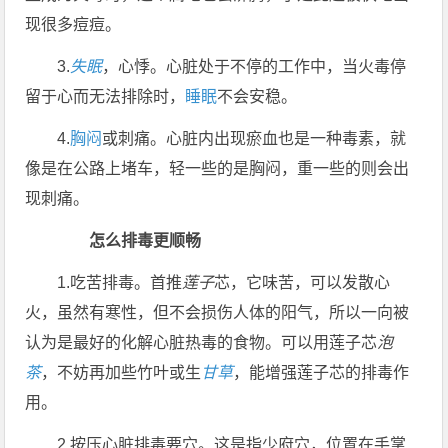
现很多痘痘。
3.
失眠
，心悸。心脏处于不停的工作中，当火毒停
留于心而无法排除时，
睡眠
不会安稳。
4.
胸闷
或刺痛。心脏内出现瘀血也是一种毒素，就
像是在公路上堵车，轻一些的是胸闷，重一些的则会出
现刺痛。
怎么排毒更顺畅
1.吃苦排毒。首推
莲子
芯，它味苦，可以发散心
火，虽然有寒性，但不会损伤人体的阳气，所以一向被
认为是最好的化解心脏热毒的食物。可以用莲子芯
泡
茶
，不妨再加些竹叶或生
甘草
，能增强莲子芯的排毒作
用。
2.按压心脏排毒要穴。这是指少府穴，位置在手掌