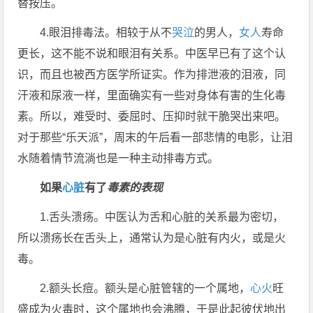
替按压。
4.眼泪排毒法。相较于从不
哭泣
的男人，
女人
寿命
更长，这不能不说和眼泪有关系。中医早已有了这个认
识，而且也被西方医学所证实。作为排泄液的泪液，同
汗液和尿液一样，里面确实有一些对身体有害的生化毒
素。所以，难受时、委屈时、压抑时就干脆哭出来吧。
对于那些“乐天派”，周末的午后看一部悲情的电影，让泪
水随着情节流淌也是一种主动排毒方式。
如果
心脏
有了
毒素的表现
1.舌头溃疡。中医认为舌和心脏的关系最为密切，
所以溃疡长在舌头上，通常认为是心脏有内火，或是火
毒。
2.额头长痘。额头是心脏管辖的一个属地，
心火
旺
盛成为火毒时，这个属地也会沸腾，于是此起彼伏地出