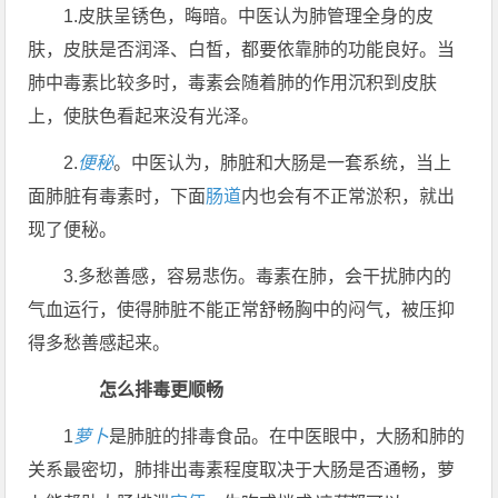
1.皮肤呈锈色，晦暗。中医认为肺管理全身的皮
肤，皮肤是否润泽、白皙，都要依靠肺的功能良好。当
肺中毒素比较多时，毒素会随着肺的作用沉积到皮肤
上，使肤色看起来没有光泽。
2.
便秘
。中医认为，肺脏和大肠是一套系统，当上
面肺脏有毒素时，下面
肠道
内也会有不正常淤积，就出
现了便秘。
3.多愁善感，容易悲伤。毒素在肺，会干扰肺内的
气血运行，使得肺脏不能正常舒畅胸中的闷气，被压抑
得多愁善感起来。
怎么排毒更顺畅
1
萝卜
是肺脏的排毒食品。在中医眼中，大肠和肺的
关系最密切，肺排出毒素程度取决于大肠是否通畅，萝