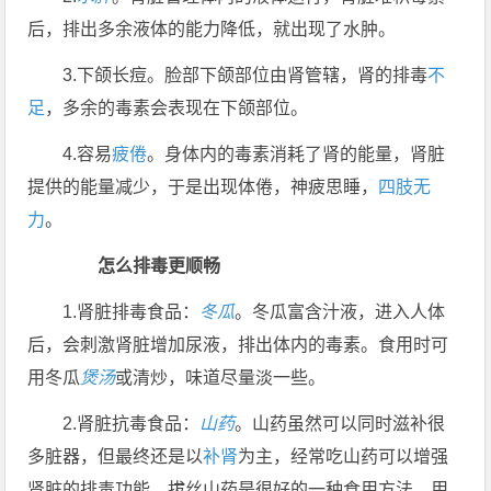
后，排出多余液体的能力降低，就出现了水肿。
3.下颌长痘。脸部下颌部位由肾管辖，肾的排毒
不
足
，多余的毒素会表现在下颌部位。
4.容易
疲倦
。身体内的毒素消耗了肾的能量，肾脏
提供的能量减少，于是出现体倦，神疲思睡，
四肢无
力
。
怎么排毒更顺畅
1.肾脏排毒食品：
冬瓜
。冬瓜富含汁液，进入人体
后，会刺激肾脏增加尿液，排出体内的毒素。食用时可
用冬瓜
煲汤
或清炒，味道尽量淡一些。
2.肾脏抗毒食品：
山药
。山药虽然可以同时滋补很
多脏器，但最终还是以
补肾
为主，经常吃山药可以增强
肾脏的排毒功能。拔丝山药是很好的一种食用方法，用