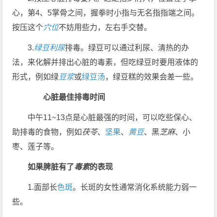
心，第4、5掌骨之间，握拳时小指与无名指指端之间。
按压这个
穴位
不妨用些力，左右手交替。
3.
绿豆
利尿
排毒。绿豆可以通过利尿、清热的办
法，来化解并排出心脏的毒素，但吃绿豆时要用液体的
形式，例如绿
豆浆
或
绿豆汤
，绿豆糕的效果会差一些。
心脏最佳排毒时间
中午11~13点是心脏最强的时间，可以吃些保心、
助排毒的食物，例如
茯苓
、
坚果
、
黄豆
、黑
芝麻
、小
枣、莲子等。
如果脾脏有了
毒素
的表现
1.面部长
色斑
。长斑的女性通常消化系统能力弱一
些。