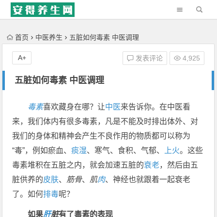
'); })();
首页
中医养生
五脏如何毒素 中医调理
A+
发表评论
4,925
五脏如何毒素 中医调理
毒素
喜欢藏身在哪？让
中医
来告诉你。在中医看
来，我们体内有很多毒素，凡是不能及时排出体外、对
我们的身体和精神会产生不良作用的物质都可以称为
“毒”，例如瘀血、
痰湿
、寒气、食积、气郁、
上火
。这些
毒素堆积在五脏之内，就会加速五脏的
衰老
，然后由五
脏供养的
皮肤
、
筋骨
、
肌
肉
、神经也就跟着一起衰老
了。如何
排毒
呢？
如果
肝
脏
有了毒素的表现