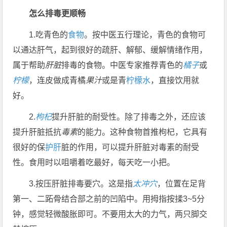
怎么排毒更顺畅
1.吃青色的
食物
。按中医五行理论，青色的食物可
以通达肝气，起到很好的疏肝、解郁、缓解情绪作用，
属于帮助
肝脏
排毒的食物。中医专家推荐青色的
橘子
或
柠檬
，连皮做成青橘
果汁
或是青
柠檬水
，直接饮用就
好。
2.
枸杞
提升肝脏的耐受性。除了排毒之外，还应该
提升肝脏抵抗
毒素
的能力。这种食物首推枸杞，它具有
很好的保
护肝
脏的作用，可以提升肝脏对毒素的耐受
性。食用时以咀嚼着吃最好，每天吃一小把。
3.按压肝脏排毒要穴。这是指
太冲穴
，位置在足背
第一、二跖骨结合部之前的凹陷中。用拇指按揉3~5分
钟，感觉轻微酸胀即可。不要用太大的力气，两只脚交