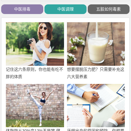
中医排毒
中医调理
五脏如何毒素
记住这六条原则，你也能有吃不
想要摆脱压力肥？只需要补充这
胖的体质
六大营养素
体脂肪从30%变13%不是梦 健
牙龈出血的原因和预防，你想要