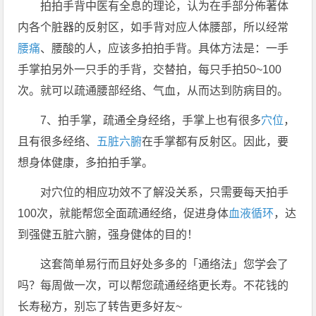
拍拍手背中医有全息的理论，认为在手部分佈著体
内各个脏器的反射区，如手背对应人体腰部，所以经常
腰痛
、腰酸的人，应该多拍拍手背。具体方法是：一手
手掌拍另外一只手的手背，交替拍，每只手拍50~100
次。就可以疏通腰部经络、气血，从而达到防病目的。
7、拍手掌，疏通全身经络，手掌上也有很多
穴位
，
且有很多经络、
五脏六腑
在手掌都有反射区。因此，要
想身体健康，多拍拍手掌。
对穴位的相应功效不了解没关系，只需要每天拍手
100次，就能帮您全面疏通经络，促进身体
血液循环
，达
到强健五脏六腑，强身健体的目的！
这套简单易行而且好处多多的「通络法」您学会了
吗？每周做一次，可以帮您疏通经络更长寿。不花钱的
长寿秘方，别忘了转告更多好友~