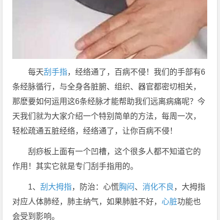
每天
刮手指
，经络通了，百病不侵！我们的手部有6
条经脉循行，与全身各脏腑、组织、器官都密切相关，
那麽要如何运用这6条经脉才能帮助我们远离病痛呢？今
天我们就为大家介绍一个特别简单的方法，每周一次，
轻松疏通五脏经络，经络通了，让你百病不侵！
刮痧板上面有一个凹槽，这个很多人都不知道它的
作用！其实它就是专门刮手指用的。
1、
刮大拇指
，防治：心慌
胸闷
、
消化不良
，大拇指
对应人体肺经，肺主纳气，如果肺脏不好，
心脏
功能也
会受到影响。