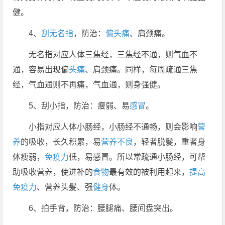
健。
4、
刮无名指
，防治：
偏头痛
、肩颈痛。
无名指对应人体三焦经，三焦经不通，则气血不
通，容易出现偏
头痛
、肩颈痛。同样，每周疏通三焦
经，气血通则不再痛，气血通，则身强健。
5、刮小指，防治：瘦弱、易
感冒
。
小指对应人体小肠经，小肠经不通畅，则会影响
营
养
的吸收，长久积累，易
营养不良
，轻者脱髮，重者身
体瘦弱，
免疫力
低，易感冒。所以常疏通小肠经，可帮
助吸收营养，使进补的
食物
最有效的被利用起来，
提高
免疫力
、营养头髮、强
健身
体。
6、拍手背，防治：腰腿痛、腰间盘突出。