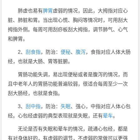
肺虚也易有
脾胃
虚弱的情况，因此，大拇指对应心
脏、肺脏和胃。当出现心慌、胸闷等情况时，可用刮大
拇指外侧。每周可用刮痧板刮大拇指，调节肺气、心气
和脾胃。
2、
刮食指
，防治：
便秘
、
腹泻
，食指对应人体大肠
经，也就是大肠、胃等脏腑。
胃肠功能失调，易出现便秘或者是腹泻的情况，而
且中老年人的胃肠功能普遍较弱，很适合每周至少一次
刮大肠经，也就是食指。
3、
刮中指
，防治：
失眠
、强心，中指对应人体心包
经。心包经虚弱的典型表现就是失眠，还有
晕车
。
无论是否有失眠和晕车的情况，疏通心包经，都是
有对身体好的，有虚弱的调节，不虚弱的常做可以更强