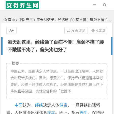
'); })();
首页
中医养生
每天刮这里，经络通了百病不侵！肩颈不痛了腰不酸腿不疼了，偏头疼也好了
A+
发表评论
4,313
每天刮这里，经络通了百病不侵！肩颈不痛了腰
不酸腿不疼了，偏头疼也好了
摘要
中医认为，经络决定人体健康，一旦经络出现堵塞，人体就
会出现诸多疾病。因此，想要养生，保持经络畅通是非常必
要的。经络不通造成人体衰老，经络堵塞是造成机体运作下
降的直接原因，也就是俗称的「微循环」
中医
认为，
经络
决定人体
健康
，一旦经络出现堵
塞，人体就会出现诸多
疾病
。因此，想要
养生
，保持经