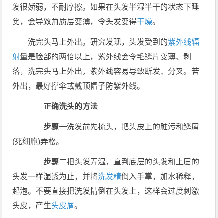
发很娇弱，不耐摩擦。如果在头发半湿半干的状态下睡
觉，会导致角质层变薄，令头发变得
干燥
。
洗完头马上外出。研究发现，头发受到的
紫外线
辐
射
量是脸部的两倍以上，紫外线会令毛鳞片变薄、剥
落，洗完头马上外出，紫外线容易导致断发、分叉。若
外出，最好撑伞或戴顶帽子防紫外线。
正确洗头的方法
步骤一
洗发前先梳头，把头皮上的脏污和鳞屑
(死细胞)弄松。
步骤二
把头发弄湿，直到底层的头发和上层的
头发一样湿透为止，并将
洗发精
倒入手掌，加水稀释，
起泡。不要直接把洗发精倒在头发上，这样会过度刺激
头皮，产生
头皮屑
。