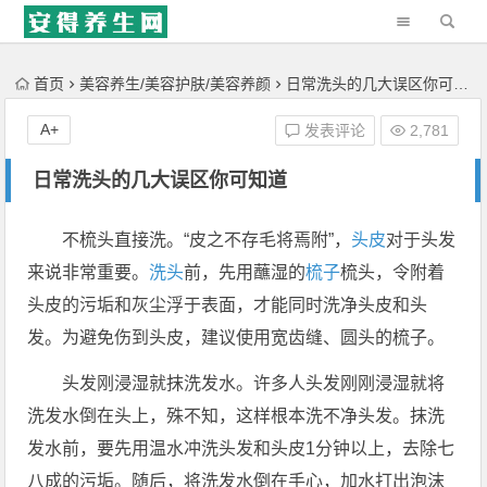
'); })();
首页
美容养生/美容护肤/美容养颜
日常洗头的几大误区你可知道
A+
发表评论
2,781
日常洗头的几大误区你可知道
不梳头直接洗。“皮之不存毛将焉附”，
头皮
对于头发
来说非常重要。
洗头
前，先用蘸湿的
梳子
梳头，令附着
头皮的污垢和灰尘浮于表面，才能同时洗净头皮和头
发。为避免伤到头皮，建议使用宽齿缝、圆头的梳子。
头发刚浸湿就抹洗发水。许多人头发刚刚浸湿就将
洗发水倒在头上，殊不知，这样根本洗不净头发。抹洗
发水前，要先用温水冲洗头发和头皮1分钟以上，去除七
八成的污垢。随后，将洗发水倒在手心，加水打出泡沫