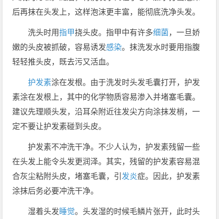
后再抹在头发上，这样泡沫更丰富，能彻底洗净头发。
洗头时用
指甲
挠头皮。指甲中有许多
细菌
，一旦娇
嫩的头皮被抓破，容易诱发
感染
。抹洗发水时要用指腹
轻轻推头皮，既去污又活血。
护发素
涂在发根。由于洗发时头发毛囊打开，护发
素涂在发根上，其中的化学物质容易渗入并堵塞毛囊。
建议先理顺头发，沿耳朵附近往发尖方向涂抹发梢，一
定不要让护发素碰到头皮。
护发素不冲洗干净。不少人认为，护发素残留一些
在头发上能令头发更润泽。其实，残留的护发素容易混
合灰尘粘附头皮，堵塞毛囊，引
发炎
症。因此，护发素
涂抹后务必要冲洗干净。
湿着头发
睡觉
。头发湿的时候毛鳞片张开，此时头