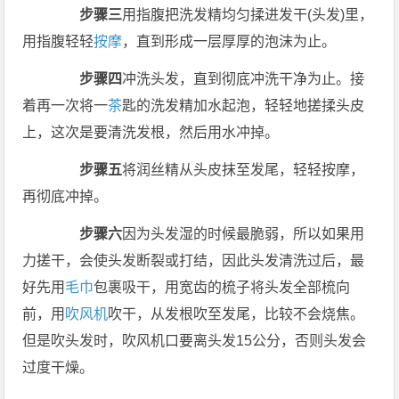
步骤三
用指腹把洗发精均匀揉进发干(头发)里，
用指腹轻轻
按摩
，直到形成一层厚厚的泡沫为止。
步骤四
冲洗头发，直到彻底冲洗干净为止。接
着再一次将一
茶
匙的洗发精加水起泡，轻轻地搓揉头皮
上，这次是要清洗发根，然后用水冲掉。
步骤五
将润丝精从头皮抹至发尾，轻轻按摩，
再彻底冲掉。
步骤六
因为头发湿的时候最脆弱，所以如果用
力搓干，会使头发断裂或打结，因此头发清洗过后，最
好先用
毛巾
包裹吸干，用宽齿的梳子将头发全部梳向
前，用
吹风机
吹干，从发根吹至发尾，比较不会烧焦。
但是吹头发时，吹风机口要离头发15公分，否则头发会
过度干燥。