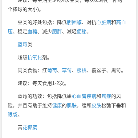
建议：每星期至少吃4次豆类，每次0.5杯(一杯约一
个棒球的大小)。
豆类的好处包括：降低
胆固醇
、对抗
心脏病
和
高血
压
、稳定
血糖
、减少
肥胖
、减轻
便秘
。
蓝莓
类
超级
抗氧化
剂。
同类食物：红
葡萄
、
草莓
、
樱桃
、覆盆子、黑莓。
建议：每天食用1-2次。
蓝莓的功效：包括降低患
心血管疾病
和
癌症
的风
险，并且有助于维持
健康
的
肌肤
，缓和
皮肤
松弛下垂和
眼袋
。
青
花椰菜