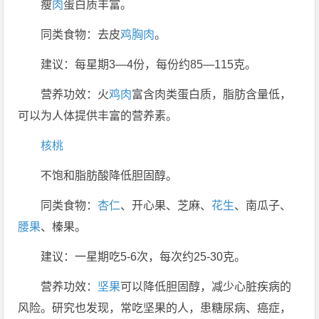
瘦
肉
蛋白质丰富。
同类食物：去皮
鸡胸肉
。
建议：每星期3—4份，每份约85—115克。
营养功效：火
鸡肉
富含肉类蛋白质，脂肪含量低，
可以为人体提供丰富的营养素。
核桃
不饱和脂肪酸降低胆固醇。
同类食物：
杏仁
、开心果、芝麻、
花生
、南瓜子、
腰果
、榛果。
建议：一星期吃5-6次，每次约25-30克。
营养功效：
坚果
可以降低胆固醇，减少心脏疾病的
风险。研究也发现，常吃坚果的人，患糖尿病、癌症，