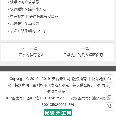
饭桌上的饮食禁忌
快速缓解牙痛的小方法
中医妙方 偏头痛按摩头皮缓解
小暑养生少动多静
最适宜秋季喝的养生茶
上一篇
下一篇
白开水的神奇之处
日常洗头的几大误区你可知道
文章导航
Copyright © 2010 - 2019
安得养生网
版权所有 |
网站地图
除非特别声明，否则均不代表站方观点，并仅供查阅，不作为任
何参考依据！
ICP备案号：
晋ICP备18010341号-11
| 公安备案号：
渝公网安备
50010502000145号
繁