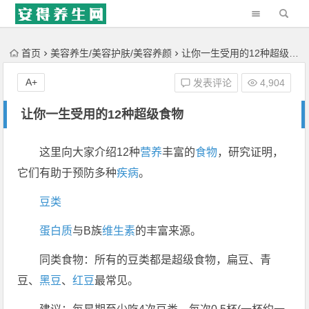
'); })();
首页
美容养生/美容护肤/美容养颜
让你一生受用的12种超级食物
A+
发表评论
4,904
让你一生受用的12种超级食物
这里向大家介绍12种
营养
丰富的
食物
，研究证明，
它们有助于预防多种
疾病
。
豆类
蛋白质
与B族
维生素
的丰富来源。
同类食物：所有的豆类都是超级食物，扁豆、青
豆、
黑豆
、
红豆
最常见。