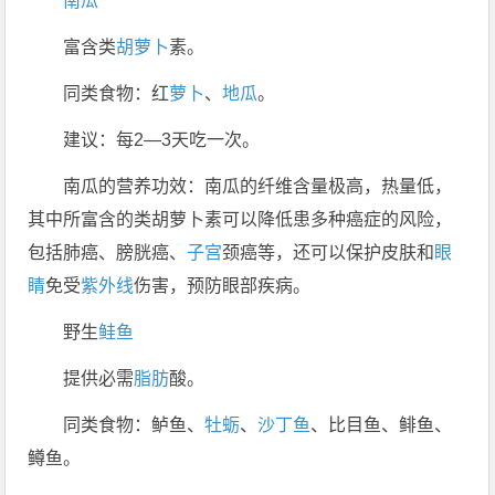
南瓜
富含类
胡萝卜
素。
同类食物：红
萝卜
、
地瓜
。
建议：每2—3天吃一次。
南瓜的营养功效：南瓜的纤维含量极高，热量低，
其中所富含的类胡萝卜素可以降低患多种癌症的风险，
包括肺癌、膀胱癌、
子宫
颈癌等，还可以保护皮肤和
眼
睛
免受
紫外线
伤害，预防眼部疾病。
野生
鲑鱼
提供必需
脂肪
酸。
同类食物：鲈鱼、
牡蛎
、
沙丁鱼
、比目鱼、鲱鱼、
鳟鱼。