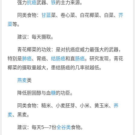
强力
抗癌
武器、
铁
的主力来源。
同类食物：
甘蓝
菜、卷心菜、白花椰菜、白菜、
芥
菜
等。
建议：每天摄取。
青花椰菜的功效：是对抗癌症威力最强大的武器，
特别是
肺癌
、胃癌、
结肠癌
和直
肠癌
。研究发现，青花
椰菜的摄取量越大，患结肠癌的几率就越低。
燕麦
类
降低胆固醇与血
糖
的功臣。
同类食物：糙米、小麦胚芽、小米、黄玉米、
荞
麦
、黑麦。
建议：每天5—7份
全谷类
食物。