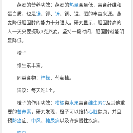
燕麦的营养功效：燕麦的
热量
含量低，富含纤维和
蛋白质，也是
镁
、钾、
锌
、铜、锰、硒的丰富来源。燕
麦降低胆固醇的能力十分强大。研究显示，胆固醇高的
人一天只要摄取3克燕麦，坚持一段时间，胆固醇就能明
显降低。
橙子
维生素丰富。
同类食物：
柠檬
、葡萄柚。
建议：每天吃1个。
橙子的作用功效：
柑橘
类
水果
富含
维生素C
及其他重
要的
营养素
，研究发现，橙子可以维持
心脏
健康，并且
预
防癌
症、
中风
、
糖尿病
以及许多慢性疾病。