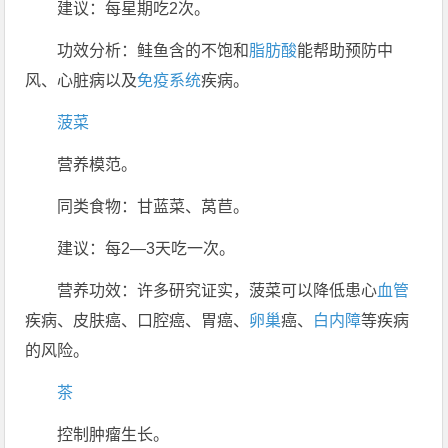
建议：每星期吃2次。
功效分析：鲑鱼含的不饱和
脂肪酸
能帮助预防中
风、心脏病以及
免疫系统
疾病。
菠菜
营养模范。
同类食物：甘蓝菜、莴苣。
建议：每2—3天吃一次。
营养功效：许多研究证实，菠菜可以降低患心
血管
疾病、皮肤癌、口腔癌、胃癌、
卵巢
癌、
白内障
等疾病
的风险。
茶
控制肿瘤生长。