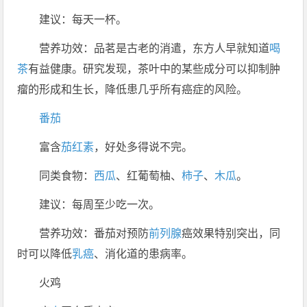
建议：每天一杯。
营养功效：品茗是古老的消遣，东方人早就知道
喝
茶
有益健康。研究发现，茶叶中的某些成分可以抑制肿
瘤的形成和生长，降低患几乎所有癌症的风险。
番茄
富含
茄红素
，好处多得说不完。
同类食物：
西瓜
、红葡萄柚、
柿子
、
木瓜
。
建议：每周至少吃一次。
营养功效：番茄对预防
前列腺
癌效果特别突出，同
时可以降低
乳癌
、消化道的患病率。
火鸡