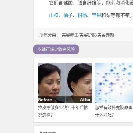
它们含鞣酸、膳食纤维等，能刺激消化
山楂
、
柚子
、
柑橘
、
苹果
和梨等都不错
所属分类：
美容养生/美容护肤/美容养颜
吃辣可减少致癌风险
拉皮除皱多少钱？十年后情
怎样有效补充胶原蛋
况怎样？
什么好处？