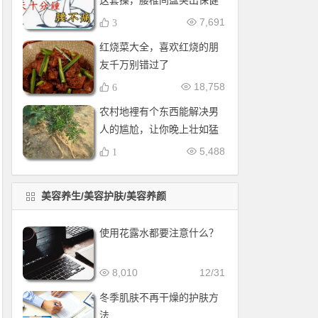
这套操，腰椎间盘突出保健
操，全套收好！每天十分钟
7,691
3
红烧菜大全，喜欢红烧的朋
友千万别错过了
18,758
6
农村地裡有个东西能解决男
人的尴尬，让你晚上壮如猛
牛床受不了
5,488
1
美容养生/美容护肤/美容养颜
使用花露水都要注意什么？
8,010
12/31
冬季肌肤不再干燥的护肤方
法