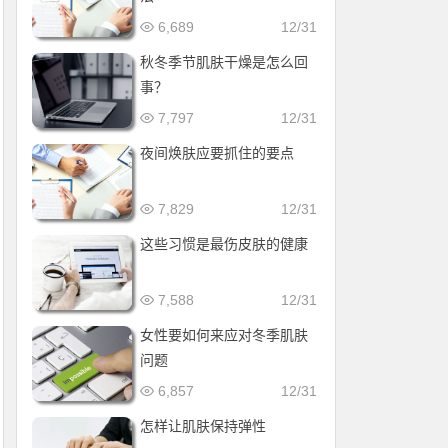
6,689
12/31
秋冬季节肌肤干燥是怎么回
事？
7,797
12/31
夜间焕肤应要抓住的要点
7,829
12/31
这些习惯是最伤皮肤的健康
7,588
12/31
女性要如何来应对冬季肌肤
问题
6,857
12/31
怎样让肌肤保持弹性