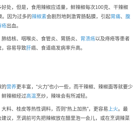
多好处，但是，食用辣椒应适量，鲜辣椒每次100克、干辣椒
康。因为过多的
辣椒素
会剧烈地刺激胃肠黏膜，引起
胃痛
、
腹
痔疮
出血。
、肺结核、咽喉炎、食管炎、胃肠炎、
胃溃疡
以及痔疮等患者
统，容易导致
肝
癌、食道癌发病率升高。
椒的
营养
更丰富，“火力”也小一些，而干辣椒、辣椒面等就要少
，鲜辣椒经过
高温
烹炒，辣味会有所减轻。
大料、桂皮等热性调料，否则“热上加热”，更容易
上火
。最
俭建议，烹调前可先把辣椒放在醋里泡一会儿，或在烹调辣菜