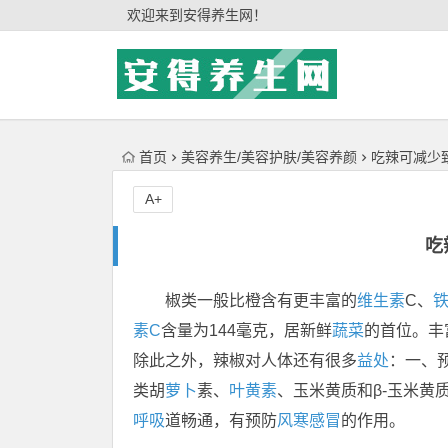
'); })();
欢迎来到安得养生网！
首页
美容养生/美容护肤/美容养颜
吃辣可减少
A+
吃
椒类一般比橙含有更丰富的
维生素
C、
素C
含量为144毫克，居新鲜
蔬菜
的首位。丰
除此之外，辣椒对人体还有很多
益处
：一、
类胡
萝卜
素、
叶黄素
、玉米黄质和β-玉米黄
呼吸
道畅通，有预防
风寒感冒
的作用。