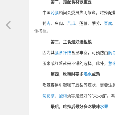
第二，搭配食材很重要
中国
药膳
顾问会委员焦明耀说，吃辣配些
鸭
肉
、鱼肉、
苦瓜
、莲藕、荸荠、
豆腐
佳搭档。
第三，主食最好选粗粮
因为其
膳食纤维
含量丰富，可预防由
肠
玉米或红薯就是不错的选择。此外，
薏
第四，吃辣时要多
喝水
或汤
吃辣容易引起咽干唇裂等症状，更要注
菊花
茶
、
酸梅
汤等是最好的“灭火器”。
最后，吃辣后最好多吃酸味
水果