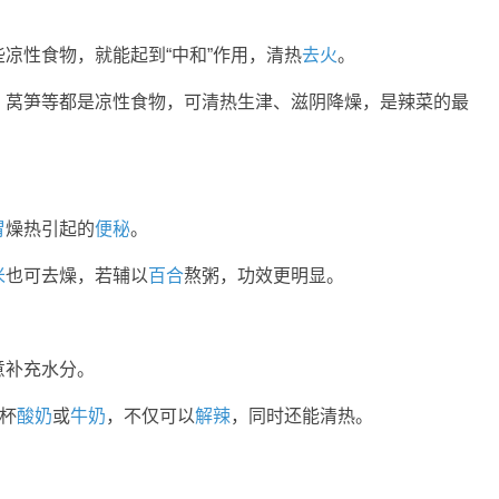
凉性食物，就能起到“中和”作用，清热
去火
。
、莴笋等都是凉性食物，可清热生津、滋阴降燥，是辣菜的最
胃
燥热引起的
便秘
。
米
也可去燥，若辅以
百合
熬粥，功效更明显。
意补充水分。
喝杯
酸奶
或
牛奶
，不仅可以
解辣
，同时还能清热。