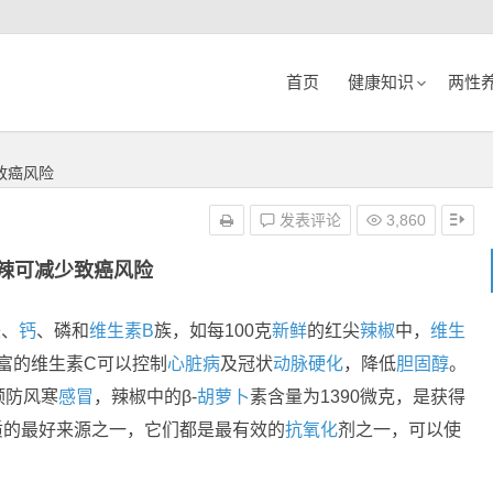
首页
健康知识
两性
致癌风险
发表评论
3,860
辣可减少致癌风险
铁
、
钙
、磷和
维生素B
族，如每100克
新鲜
的红尖
辣椒
中，
维生
富的维生素C可以控制
心脏病
及冠状
动脉硬化
，降低
胆固醇
。
预防风寒
感冒
，辣椒中的β-
胡萝卜
素含量为1390微克，是获得
质的最好来源之一，它们都是最有效的
抗氧化
剂之一，可以使