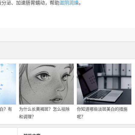
液分泌、加速肠胃蠕动，帮助
滋阴润燥
。
。
白？有
为什么长黄褐斑？怎么祛除
你知道哪些淡斑美白的措施
和调理？
呢？