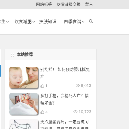
网站标签
友情链接交换
留言
养生
饮食减肥
护肤知识
四季食谱
本站推荐
别乱摇！ 如何预防婴儿摇晃
症
6,013
1
多打手枪，会精尽人亡？惜
精如金？
10,723
4
天冷腰酸背痛，一定要练习