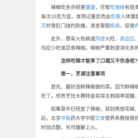
辣椒吃多亦损害
健康
，尽管
吃辣椒
有很
每次10克为宜。食用过量反而会
危害
人体健
泻
并使肛门烧灼刺痛，诱发胃肠
疾病
，促使
此外，患有火热病或
阴虚
火旺、
高血压
均应少吃或忌食辣椒。辣椒严重刺激消化系
怎样吃辣才能享了口福又不伤身呢?
第一，烹调注意事项
首先，最好选鲜辣椒做的菜。因为鲜辣
吃了。世界烹饪大赛特金奖得主韩国孝提醒
如果菜中已经放了辣椒，就别再放花椒、
后，北京
中医
药大学中医
饮食
营养系教授周
时加点醋，也可缓解上火。