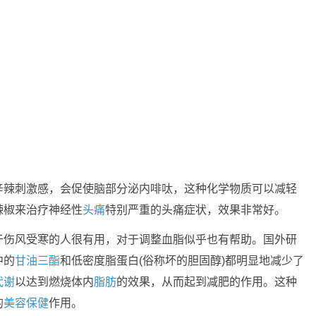
辛辣刺激感，会促使脑部分泌内啡呔，这种化学物质可以减轻
辣椒来治疗神经性
头痛
特别严重的头痛症状，效果非常好。
于伤风受寒的人很有用，对于调整血脂似乎也有帮助。国外研
中的
甘油三酯
和低密度脂蛋白(俗称坏的胆固醇)都明显地减少了
代谢
以达到燃烧体内
脂肪
的效果，从而起到减肥的作用。这种
的
美容
保健
作用。