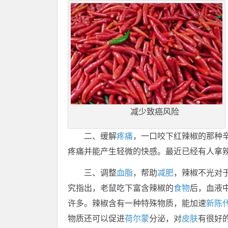
减少致癌风险
二、缓解
疼痛
，一口咬下红辣椒的那种
疼痛并能产生轻微的快感。最近已经有人拿
三、调整
血脂
，帮助
减肥
，辣椒不光对
究指出，老鼠吃下富含辣椒的
食物
后，血液
许多。辣椒含有一种特殊物质，能加速
新陈
物质还可以促进
荷尔蒙
分泌，对
皮肤
有很好