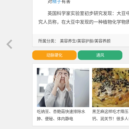
对
精子
有害
英国科学家实验室初步研究发现：大豆
究人员称，在大豆中发现的一种植物化学物
所属分类：
美容养生/美容护肤/美容养颜
动脉硬化
通风
吃纳豆、杏鲍菇快速排除水
黑芝麻这样吃才降压
肿、便秘、体内静电
钙、润关节！很多人
了