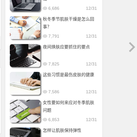
6,686
12/31
秋冬季节肌肤干燥是怎么回
事？
7,791
12/31
夜间焕肤应要抓住的要点
7,825
12/31
这些习惯是最伤皮肤的健康
7,586
12/31
女性要如何来应对冬季肌肤
问题
6,853
12/31
怎样让肌肤保持弹性