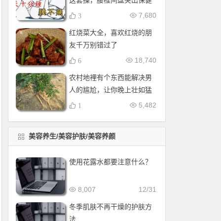
这套操，腰椎间盘突出保健
操，全套收好！每天十分钟
7,680
3
红烧菜大全，喜欢红烧的朋
友千万别错过了
18,740
6
农村地裡有个东西能解决男
人的尴尬，让你晚上壮如猛
牛床受不了
5,482
1
美容养生/美容护肤/美容养颜
使用花露水都要注意什么？
8,007
12/31
冬季肌肤不再干燥的护肤方
法