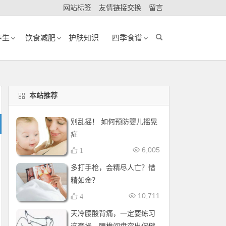
网站标签
友情链接交换
留言
养生
饮食减肥
护肤知识
四季食谱
本站推荐
别乱摇！ 如何预防婴儿摇晃
症
6,005
1
多打手枪，会精尽人亡？惜
精如金？
10,711
4
天冷腰酸背痛，一定要练习