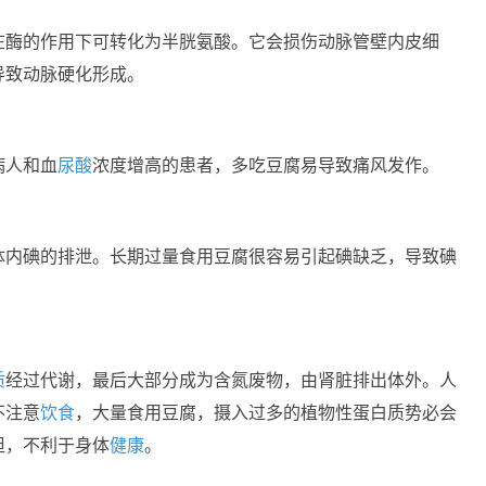
在酶的作用下可转化为半胱氨酸。它会损伤动脉管壁内皮细
导致动脉硬化形成。
病人和血
尿酸
浓度增高的患者，多吃豆腐易导致痛风发作。
体内碘的排泄。长期过量食用豆腐很容易引起碘缺乏，导致碘
质
经过代谢，最后大部分成为含氮废物，由肾脏排出体外。人
不注意
饮食
，大量食用豆腐，摄入过多的植物性蛋白质势必会
担，不利于身体
健康
。