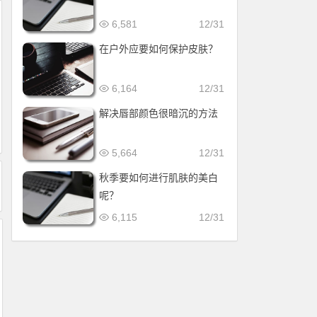
6,581
12/31
在户外应要如何保护皮肤？
6,164
12/31
解决唇部颜色很暗沉的方法
5,664
12/31
秋季要如何进行肌肤的美白
呢？
6,115
12/31