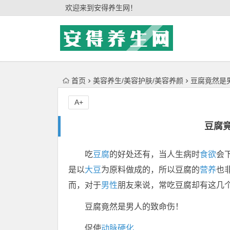
'); })();
欢迎来到安得养生网！
首页
美容养生/美容护肤/美容养颜
豆腐竟然是
A+
豆腐
吃
豆腐
的好处还有，当人生病时
食欲
会
是以
大豆
为原料做成的，所以豆腐的
营养
也
而，对于
男性
朋友来说，常吃豆腐却有这几
豆腐竟然是男人的致命伤！
促使
动脉硬化