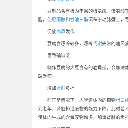
豆制品含有极为丰富的蛋氨酸，蛋氨酸
胞，使
胆固醇
和
甘油三酯
沉积于动脉壁上，
促使
痛风
发作
豆腐含嘌呤较多，嘌呤
代谢
失常的痛风
导致碘缺乏
制作豆腐的大豆含有的皂角甙，会加速
缺乏病。
增加
肾脏
负担
在正常情况下，人吃进体内的植物
蛋白
到老年，肾脏排泄废物的能力下降，此时若
使体内生成的含氮废物增多，加重肾脏的负