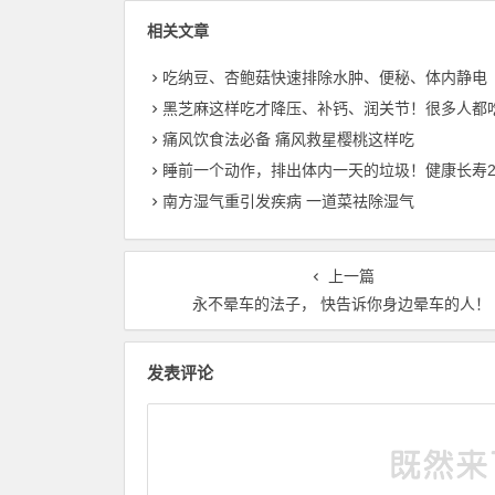
相关文章
吃纳豆、杏鲍菇快速排除水肿、便秘、体内静电
黑芝麻这样吃才降压、补钙、润关节！很多人都吃错
痛风饮食法必备 痛风救星樱桃这样吃
睡前一个动作，排出体内一天的垃圾！健康长寿2
南方湿气重引发疾病 一道菜祛除湿气
上一篇
永不晕车的法子， 快告诉你身边晕车的人！
发表评论