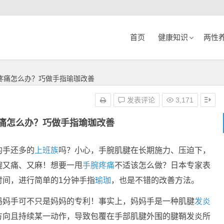
首页
健康知识
两性
疼痛怎么办？巧做手指瑜珈改善
发表评论
3,171
痛怎么办？巧做手指瑜珈改善
的手还多的
上班族
吗？小心，手腕肌腱在长期施力、压迫下，
腕又痛、又麻！想要一甩
手腕疼痛
不适该怎么做？日本专家表
时间，进行简单的1分钟手指
瑜珈
，也是不错的改善方法。
妈妈手可不只是妈妈的专利！事实上，妈妈手是一种肌腱
发炎
方向且持续某一动作，导致包覆在手部肌腱外围的腱鞘发炎所