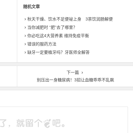
随机文章
秋天干燥、饮水不足便祕上身 3茶饮润肠解便
当你减肥时 “肥”去了哪里？
你必吃这4大营养素 维持免疫平衡
错误的服药方法
缺牙一定要植牙吗？牙医师全解答
下一篇
别压出一身糖尿病！3招让血糖乖乖不乱飙