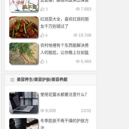
这套操，腰椎间盘突出保健
操，全套收好！每天十分钟
7,683
3
红烧菜大全，喜欢红烧的朋
友千万别错过了
18,748
6
农村地裡有个东西能解决男
人的尴尬，让你晚上壮如猛
牛床受不了
5,483
1
美容养生/美容护肤/美容养颜
使用花露水都要注意什么？
8,008
12/31
冬季肌肤不再干燥的护肤方
法