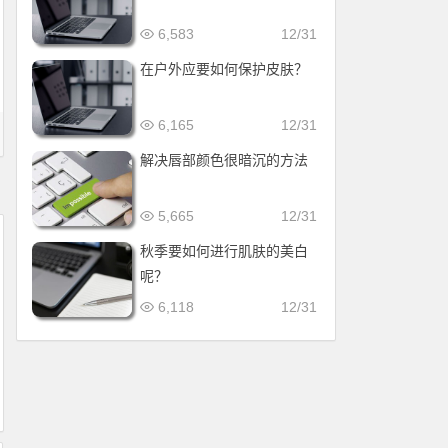
6,583
12/31
在户外应要如何保护皮肤？
6,165
12/31
解决唇部颜色很暗沉的方法
5,665
12/31
秋季要如何进行肌肤的美白
呢？
6,118
12/31