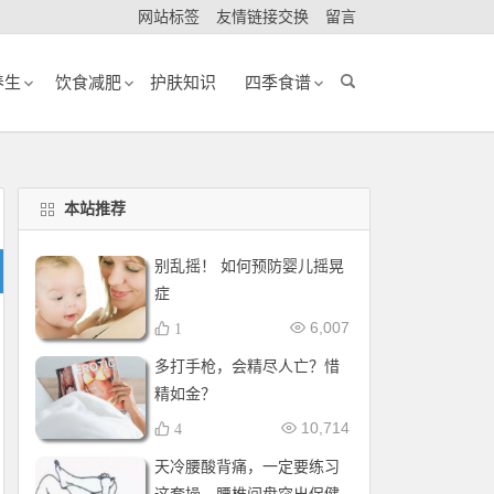
网站标签
友情链接交换
留言
养生
饮食减肥
护肤知识
四季食谱
本站推荐
别乱摇！ 如何预防婴儿摇晃
症
6,007
1
多打手枪，会精尽人亡？惜
精如金？
10,714
4
天冷腰酸背痛，一定要练习