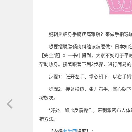
腱鞘炎缠身手腕疼痛难解？来做手指瑜
想要摆脱腱鞘炎纠缠该怎麽做？日本知
【完全版】》一书中提到，大家不妨可于平
帮助热身。接著跟著下列2步骤，进行简易的
步骤1：张开左手、掌心朝下，以右手拇
步骤2：接著换边，张开右手、掌心朝下
按数次。
*好处：如此反覆操作，来刺激密布人体
错方法。
【安得
养生网
提醒】：