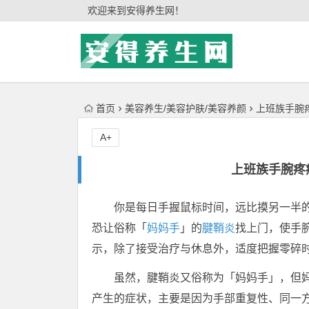
'); })();
欢迎来到安得养生网！
首页
美容养生/美容护肤/美容养颜
上班族手腕
A+
上班族手腕疼
你是每日手握鼠标时间，远比摸另一半
恐让俗称「
妈妈手
」的
腱鞘炎
找上门，使手
示，除了接受治疗与休息外，适度把握零碎
虽然，腱鞘炎又俗称为「妈妈手」，但
产生的症状，主要是因为手部重复性、同一