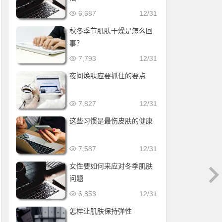
6,687
12/31
秋冬季节肌肤干燥是怎么回
事？
7,793
12/31
夜间焕肤应要抓住的要点
7,827
12/31
这些习惯是最伤皮肤的健康
7,587
12/31
女性要如何来应对冬季肌肤
问题
6,853
12/31
怎样让肌肤保持弹性