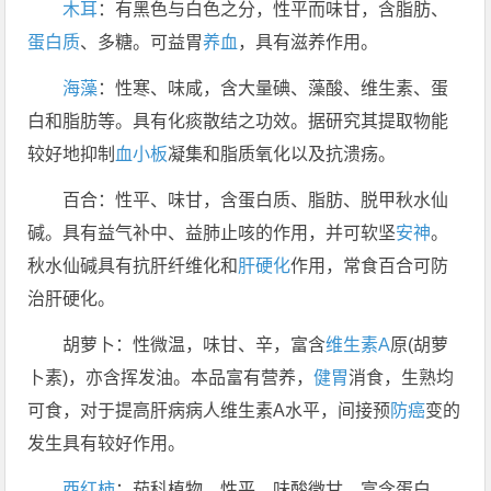
木耳
：有黑色与白色之分，性平而味甘，含脂肪、
蛋白质
、多糖。可益胃
养血
，具有滋养作用。
海藻
：性寒、味咸，含大量碘、藻酸、维生素、蛋
白和脂肪等。具有化痰散结之功效。据研究其提取物能
较好地抑制
血小板
凝集和脂质氧化以及抗溃疡。
百合：性平、味甘，含蛋白质、脂肪、脱甲秋水仙
碱。具有益气补中、益肺止咳的作用，并可软坚
安神
。
秋水仙碱具有抗肝纤维化和
肝硬化
作用，常食百合可防
治肝硬化。
胡萝卜：性微温，味甘、辛，富含
维生素A
原(胡萝
卜素)，亦含挥发油。本品富有营养，
健胃
消食，生熟均
可食，对于提高肝病病人维生素A水平，间接预
防癌
变的
发生具有较好作用。
西红柿
：茄科植物，性平，味酸微甘，富含蛋白