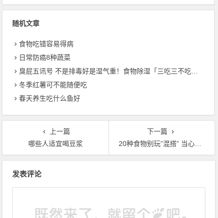
随机文章
食物吃错容易得病
日常防癌8种蔬菜
臭屁五讯号 不是排毒好是湿气重！食物除湿「三吃三不吃」必须知道
冬季红薯可不能随便吃
春天养生吃什么鱼好
上一篇
下一篇
哪些人适宜喝豆浆
20种食物别玩”混搭” 当心伤身丧命
文章导航
发表评论