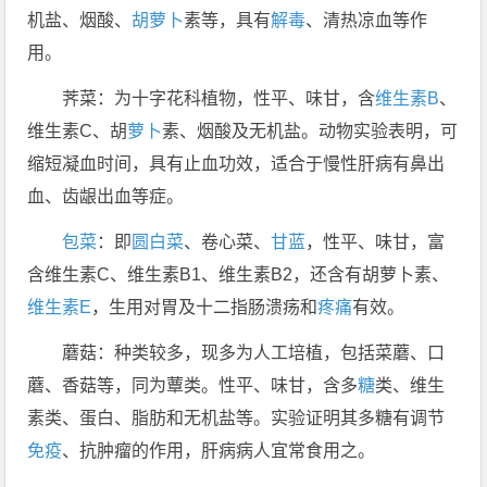
机盐、烟酸、
胡萝卜
素等，具有
解毒
、清热凉血等作
用。
荠菜：为十字花科植物，性平、味甘，含
维生素B
、
维生素C、胡
萝卜
素、烟酸及无机盐。动物实验表明，可
缩短凝血时间，具有止血功效，适合于慢性肝病有鼻出
血、齿龈出血等症。
包菜
：即
圆白菜
、卷心菜、
甘蓝
，性平、味甘，富
含维生素C、维生素B1、维生素B2，还含有胡萝卜素、
维生素E
，生用对胃及十二指肠溃疡和
疼痛
有效。
蘑菇：种类较多，现多为人工培植，包括菜蘑、口
蘑、香菇等，同为蕈类。性平、味甘，含多
糖
类、维生
素类、蛋白、脂肪和无机盐等。实验证明其多糖有调节
免疫
、抗肿瘤的作用，肝病病人宜常食用之。