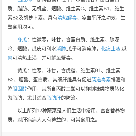
质、脂肪、无机盐、烟酸、维生素C、维生素B1、维生
素B2及胡萝卜素。具有
清热解毒
、凉血平肝之功效，生
熟食用均可。
冬瓜
：性微寒，味甘，含蛋白质、维生素、腺嘌
呤、烟酸，瓜皮可利水
消肿
;瓜子可消痈肿，
化痰止咳
;瓜
肉
可清热止渴，并可解鱼蟹毒。
黄瓜：性寒、味甘，含戊糖、维生素B1、维生素
B2、烟酸、蛋白质。其细纤维具有促进
肠道
毒素
排泄和
降
胆固醇
作用，其所含丙醇二酸可以抑制糖类物质转化
为脂肪，尤其适合
脂肪肝
的防治。
以上所列12种蔬菜是人们生活中常用、富含营养物
质，对肝病病人大有裨益的，可常食用之。