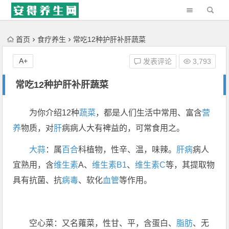
'); })();
首页
食疗养生
常吃12种护肝补肝蔬菜
A+
发表评论
3,793
常吃12种护肝补肝蔬菜
为你介绍12种
蔬菜
，都是人们生活中常用、富含
营
养
物质，对
肝
病病人大有裨益的，可常食用之。
大蒜
：属
百合
科植物，性辛、温，味辣。
肝病
病人
宜熟用，含
维生素
A、
维生素B1
、
维生素C
等，其提取物
具有抗菌、抗
病毒
、软化
血管
等作用。
空心菜：又名蕹菜，性甘、平，含蛋白、
脂肪
、无