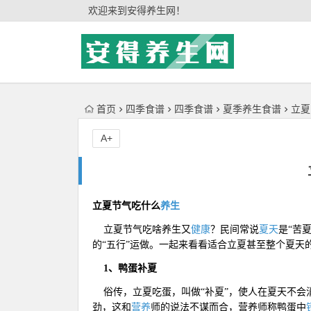
'); })();
欢迎来到安得养生网！
首页
四季食谱
四季食谱
夏季养生食谱
立夏
A+
立夏节气吃什么
养生
立夏节气吃啥养生又
健康
？民间常说
夏天
是“苦
的“五行”运做。一起来看看适合立夏甚至整个夏天
1、鸭蛋补夏
俗传，立夏吃蛋，叫做“补夏”，使人在夏天不会
劲，这和
营养
师的说法不谋而合，营养师称鸭蛋中