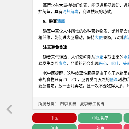
莴苣含有大量植物纤维素，能促进肠壁蠕动、通
拌莴苣，具有
清热解毒
，利湿祛痰的功效。
6、豌豆
清肠
豌豆中富含人体所需的各种营养物质，尤其是含
粗纤维，能
促进大肠蠕动
，保持
大便
顺畅，起到
清
注意避免贪凉
随着天气转热，人们爱吃刚从
冰箱
中取出来的
水
易发生剧烈
腹痛
，严重的还会出现
恶心
、
呕吐
、
头
老中医提醒，这种痉挛性腹痛是由于吃了冰箱里存
来的食物只有2℃--8℃，肠胃受到强烈的
低温
刺激
要急着吃，放一会儿再吃，且一次不要吃得太多，
所属分类：
四季食谱
夏季养生食谱
中医
中医食疗
健康
养生