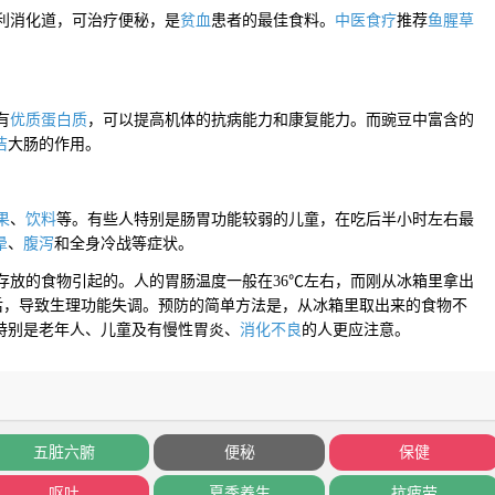
利消化道，可
治疗便秘
，是
贫血
患者的最佳食料。
中医食疗
推荐
鱼腥草
有
优质蛋白质
，可以提高机体的抗病能力和康复能力。而豌豆中富含的
洁
大肠的作用。
果
、
饮料
等。有些人特别是
肠胃功能
较弱的儿童，在吃后半小时左右最
晕
、
腹泻
和全身冷战等症状。
放的食物引起的。人的胃肠温度一般在36℃左右，而刚从冰箱里拿出
后，导致生理功能失调。预防的简单方法是，从冰箱里取出来的食物不
特别是老年人、儿童及有慢性胃炎、
消化不良
的人更应注意。
五脏六腑
便秘
保健
呕吐
夏季养生
抗疲劳