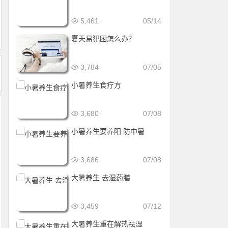
5,461
05/14
夏天易犯困怎么办？
3,784
07/05
小暑养生食疗方
3,680
07/08
小暑养生要养阳 防中暑
3,686
07/08
大暑养生 去湿药膳
3,459
07/12
大暑养生重在解热祛湿