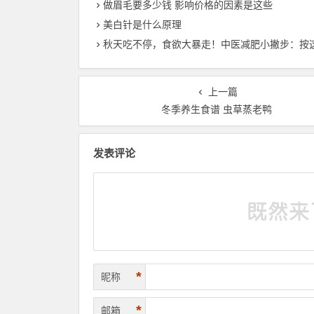
做眉毛要多少钱 影响价格的因素是这些
美白针是什么原理
秋天吃不停，食欲大暴走！中医减肥小撇步：按这4个耳朵
上一篇
冬季养生食谱 虫草蒸老鸭
发表评论
*
昵称
*
邮箱