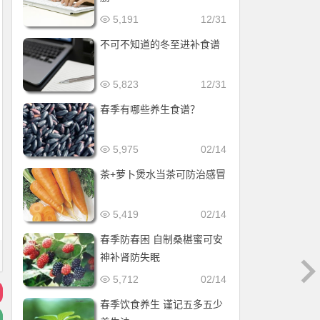
5,191
12/31
不可不知道的冬至进补食谱
5,823
12/31
春季有哪些养生食谱？
5,975
02/14
茶+萝卜煲水当茶可防治感冒
5,419
02/14
春季防春困 自制桑椹蜜可安
神补肾防失眠
5,712
02/14
春季饮食养生 谨记五多五少