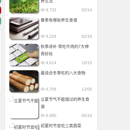
养生法
8,732
02/14
春季有哪些养生食谱
9,224
02/18
秋季进补 常吃牛肉的7大神
奇好处
4,614
10/15
最适合冬季吃的八大食物
4,708
12/05
立夏节气不能错过的养生食
谱
6,990
05/10
初夏时节宜吃三类蔬菜