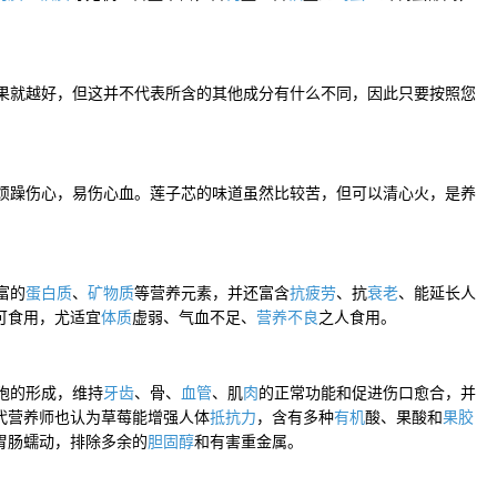
果就越好，但这并不代表所含的其他成分有什么不同，因此只要按照您
烦躁伤心
，易伤心血。莲子芯的味道虽然比较苦，但可以
清心火
，是
养
富的
蛋白质
、
矿物质
等营养元素，并还富含
抗疲劳
、抗
衰老
、能延长人
可食用，尤适宜
体质
虚弱、
气血不足
、
营养不良
之人食用。
胞的形成，维持
牙齿
、骨、
血管
、肌
肉
的正常功能和促进伤口愈合，并
代营养师也认为草莓能增强人体
抵抗力
，含有多种
有机
酸、果酸和
果胶
胃肠蠕动，排除多余的
胆固醇
和有害重金属。