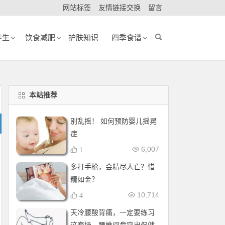
网站标签
友情链接交换
留言
养生
饮食减肥
护肤知识
四季食谱
本站推荐
别乱摇！ 如何预防婴儿摇晃
症
6,007
1
多打手枪，会精尽人亡？惜
精如金？
10,714
4
天冷腰酸背痛，一定要练习