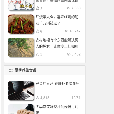
这套操，腰椎间盘突出保健
操，全套收好！每天十分钟
7,683
3
红烧菜大全，喜欢红烧的朋
友千万别错过了
18,747
6
农村地裡有个东西能解决男
人的尴尬，让你晚上壮如猛
牛床受不了
5,482
1
夏季养生食谱
芹菜红枣汤 养肝补血降血压
4,818
12/31
冬季常饮鲜梨汁润燥排毒清
肠