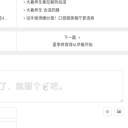
大暑养生重在解热祛湿
大暑养生 去湿药膳
穴位
动手做滑嫩炒蛋！口感媲美餐厅更清爽
下一篇
夏季养胃得从早餐开始