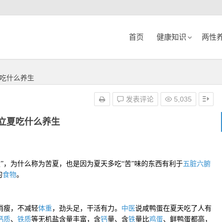
首页
健康知识
两性
吃什么养生
发表评论
5,035
立夏吃什么养生
夏”，为什么称为苦夏，也是因为夏天多吃“苦”味的东西有利于
五脏六腑
的
食物
。
消瘦，不减轻
体重
，劲头足，干活有力。
中医
说咸鸭蛋在夏天吃了人有
钙质
、
铁质
等无机盐含量丰富，含
钙
量、含
铁
量比
鸡蛋
、鲜鸭蛋都高，