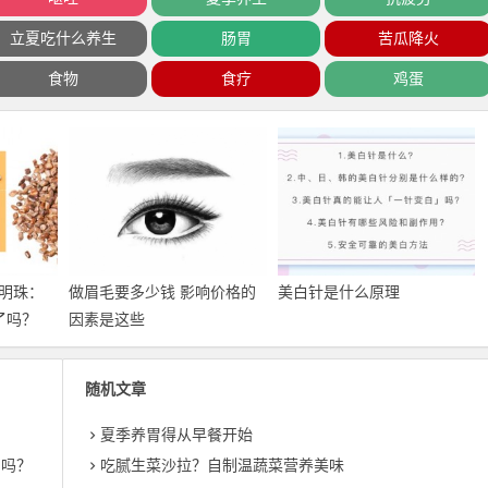
立夏吃什么养生
肠胃
苦瓜降火
食物
食疗
鸡蛋
明珠：
做眉毛要多少钱 影响价格的
美白针是什么原理
了吗？
因素是这些
随机文章
夏季养胃得从早餐开始
了吗？
吃腻生菜沙拉？自制温蔬菜营养美味