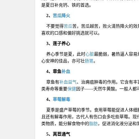
是夏日
补充钙、铁
的首选。
2、
苦瓜降火
不要觉得
苦瓜
苦，苦瓜越苦，
败火清热降火
的效
喜欢的口感和偏好挑选就可以。
3、莲子养心
养心季节是夏，此时
心脏
最脆弱，暑热逼人容易
心安神
的佳品，亦可壮
肠胃
。
4、章鱼
补血
章鱼有
补血益气
、治痈疽肿毒的作用。它含有丰
类寿命等重要
保健
因子——天然牛黄酸。一般人都
4、
草莓
解毒
夏季是盛产草莓的季节。食用草莓能促进人体细
且还有解毒作用，古代人有伤口会多吃些草莓。现
类物质，能分解食物中的
脂肪
，促进消化液分泌和
5、莴苣通气