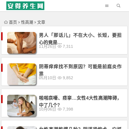
'); })();
首页
性高潮
文章
男人「那话儿」不在大小、长短，要担
心的竟是…
11月26日
7,311
阴蒂痒痒找不到原因？可能是前庭炎作
祟
05月10日
9,852
啪啪哀嚎、痉挛…女性4大性高潮障碍，
中了几个？
10月06日
7,398