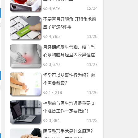
4,979
12/04
不要盲目开眼角 开眼角术前
应了解这5件事
4,765
11/28
月经期间发生气胸、咳血当
心是胸腔月经型内膜异位症
3,670
11/27
怀孕可以从事性行为吗？需
不需要戴套？
17,219
11/26
抽脂前与医生沟通很重要 3
个准备工作一定要做好！
3,864
11/23
阴唇整形手术是什么原理？