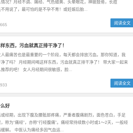
么情况？月经不调、痛经、气色蜡黄、头晕眼花，神疲肢倦，长痘
不用说了，最可怕的是不孕不育！或妊娠后胎...
阅读全文
665
这样东西，污血就真正排干净了！
女人最痛苦也是最重要的一个阶段，每天都会排放污血。那你知道，我
净了吗？ 月经期间喝这样东西，污血就真正排干净了！ 带大家一起来
推荐的吧！ 女人月经期间很敏感，脸...
阅读全文
933
什么好
后或经期，出现下腹及腰骶部疼痛，严重者腹痛剧烈，面色苍白，手足
，称为“痛经”，亦称“行经腹痛”。痛经常持续数小时或1～2天，一般经
缓解。 中医认为痛经多因气血运...