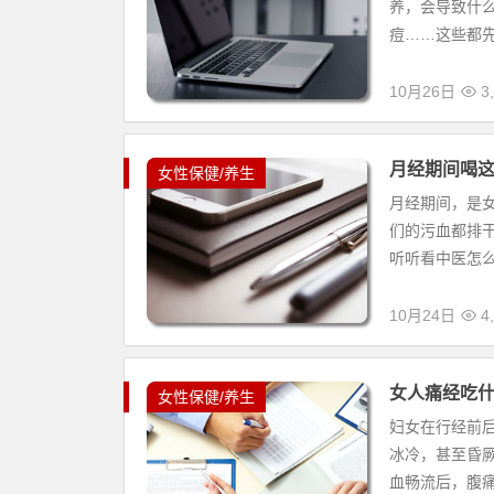
养，会导致什
痘……这些都先
10月26日
3,
月经期间喝
女性保健/养生
月经期间，是
们的污血都排干
听听看中医怎么
10月24日
4,
女人痛经吃
女性保健/养生
妇女在行经前
冰冷，甚至昏厥
血畅流后，腹痛