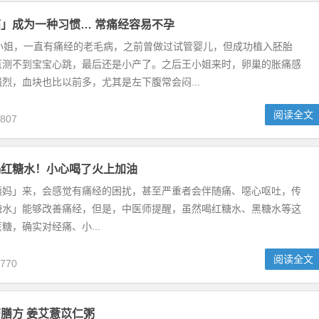
」成为一种习惯… 常痛经容易不孕
王小姐，一直有痛经的老毛病，之前曾做过试管婴儿，但成功植入胚胎
直测不到宝宝心跳，最后还是小产了。之后王小姐来时，卵巢的胀痛感
烈，血块也比以前多，尤其是左下腹常会闷...
阅读全文
807
喝红糖水！小心喝了火上加油
姨妈」来，会感觉有痛经的困扰，甚至严重者会伴随痛、噁心呕吐，传
糖水」能够改善痛经，但是，中医师提醒，虽然喝红糖水、黑糖水等这
糖，确实对经痛、小...
阅读全文
770
膳方 姜艾薏苡仁粥