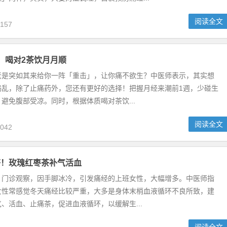
阅读全文
157
，喝对2茶饮月月顺
老是突如其来给你一阵「重击」，让你痛不欲生？中医师表示，其实想
捣乱，除了止痛药外，您还有更好的选择！把握月经来潮前1週，少碰生
避免腹部受凉。同时，根据体质喝对茶饮...
阅读全文
042
茶！玫瑰红枣茶补气活血
，门诊观察，因手脚冰冷，引发痛经的上班女性，大幅增多。中医师指
女性常感觉冬天痛经比较严重，大多是身体末梢血液循环不良所致，建
、活血、止痛茶，促进血液循环，以缓解生...