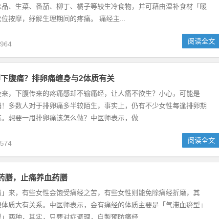
冰品、生菜、番茄、柳丁、橘子等较生冷食物，并可藉由温补食材「暖
位按摩，纾解生理期间的疼痛。 痛经主...
阅读全文
964
下腹痛？排卵痛缠身与2体质有关
没来，下腹传来的疼痛感却不输痛经，让人痛不欲生？小心，可能是
祸！多数人对于排卵痛多半较陌生，事实上，仍有不少女性每逢排卵期
。想要一甩排卵痛该怎么做？中医师表示，做...
阅读全文
574
药膳，止痛养血药膳
妈」来，有些女性会饱受痛经之苦，有些女性则能免除痛经折磨，其
跟体质大有关系。中医师表示，会有痛经的体质主要是「气滞血瘀型」
」两种，其实，只要对症调理，自製预防痛经...