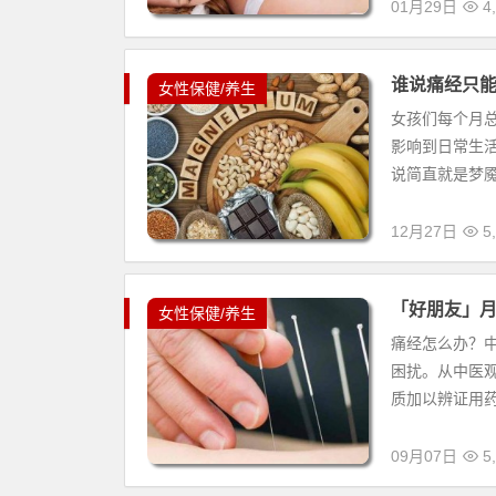
01月29日
4,
谁说痛经只能
女性保健/养生
女孩们每个月
影响到日常生
说简直就是梦魇
12月27日
5,
「好朋友」月
女性保健/养生
痛经怎么办？
困扰。从中医
质加以辨证用药
09月07日
5,