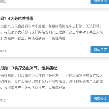
阅读全文
661
忍？4大必吃营养素
总有那么几天会感到非常不舒服，甚至疼痛到在床上打滚、无法行动，
活。相信很多女孩都有这样的经验吧？生理期，这三个字对于某些人来
！女孩痛不欲生，男孩看到另一半被经痛缠...
阅读全文
820
月顺！3食疗活血补气、缓解痛经
中医师指出，月经属称为女性的「好朋友」，但痛经常常造成女性极大
观点来看，女性经痛多因气血运行不顺畅所致，必须根据患者个人的体
，或用膳食养生方式活血补气，以缓解经痛...
阅读全文
012