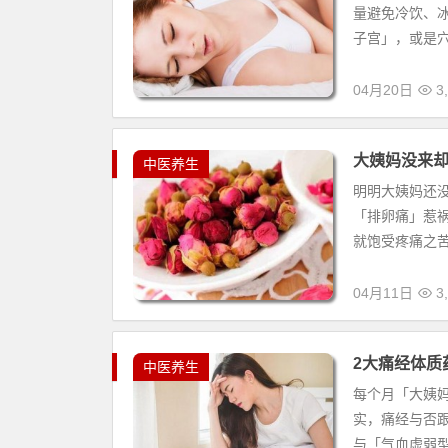
量避免冷饮、
子宫」，或是穴
04月20日
3,
大姨妈没来却
中医养生
明明大姨妈还
「排卵痛」惹
就饱受疼痛之苦
04月11日
3,
2大痛经体质
中医养生
每个月「大姨
实，痛经与否
与「气血虚弱型