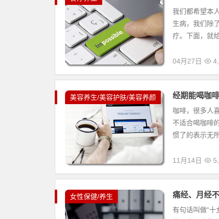
我们都希望本
生病，我们除
疗。下面，就给
04月27日
4,
经期能喝咖
美容养生/美容护肤/美容养颜
咖啡，很多人
不适合喝咖啡
惯了的表示无所
11月14日
5,
痛经、月经
女性保健/养生
有句话叫做“十