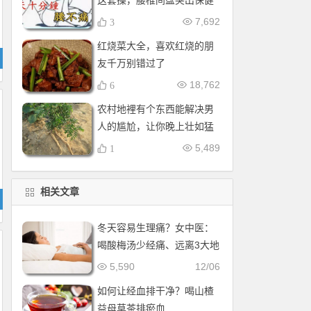
这套操，腰椎间盘突出保健
操，全套收好！每天十分钟
7,692
3
红烧菜大全，喜欢红烧的朋
友千万别错过了
18,762
6
农村地裡有个东西能解决男
人的尴尬，让你晚上壮如猛
牛床受不了
5,489
1
相关文章
冬天容易生理痛？女中医：
喝酸梅汤少经痛、远离3大地
雷
5,590
12/06
如何让经血排干净？喝山楂
益母草茶排瘀血