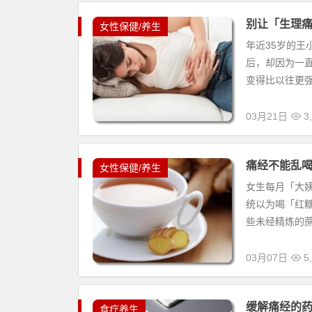
别让「生理痛
女性保健/养生
年近35岁的
后，却因为一
变得比以往更强
03月21日
3,
痛经不能乱
女性保健/养生
女生每月「大
统以为喝「红
些未经精炼的蔗
03月07日
5,
缓解痛经的药
食疗养生