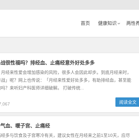
首页
健康知识
两性
奋战很性福吗？排经血、止痛经意外好处多多
，月经来性爱会增加感染的风险，很多人会因此却步。到底月经来时，
奋战」呢？网上也传说：「月经来性爱好处多多，有助排经血，甚至能
吗？来听妇产科医师详细破解。 打破传统...
阅读全文
,067
补气血、暖子宫、止痛经
经多与饮食及子宫寒冷有关，建议女性在月经来之前1至10天，应尽