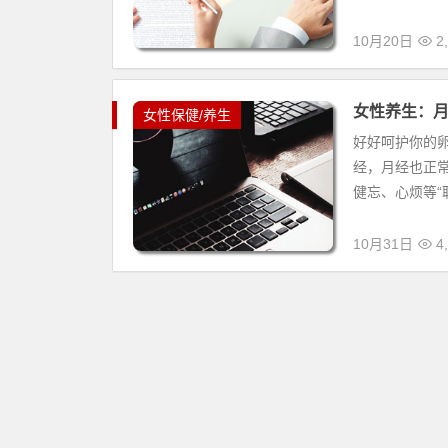
10月20日
2,
女性养生：月
女性保健/养生
好好呵护你的
经，月经也正常
健忘、心烦等“职
10月31日
4,
除
ICP