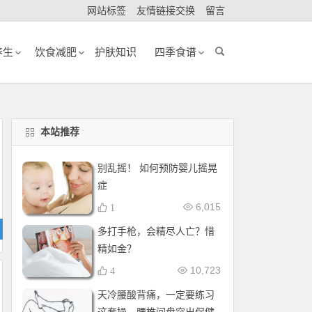
网站标签
友情链接交换
留言
养生
饮食减肥
护肤知识
四季食谱
本站推荐
别乱摇！ 如何预防婴儿摇晃
症
6,015
1
多打手枪，会精尽人亡？惜
精如金？
10,723
4
天冷腰酸背痛，一定要练习