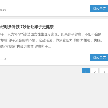
阅读全文
838
经时多补铁 7妙招让卵子更健康
卵子，只为怀孕?错!法国女性生理专家说，如果卵子健康，不但不会痛
规律;卵子还会影响心情，它越活泼，你承受压力 的能力越强，失眠、
场常见病”也会远离你;健康卵子...
阅读全文
110
1
2
Copyright © 2010 - 2019
安得养生网
版权所有 |
网站地图
非特别声明，否则均不代表站方观点，并仅供查阅，不作为任何参考依据
备案号：
晋ICP备18010341号-11
| 公安备案号：
渝公网安备 5001050200