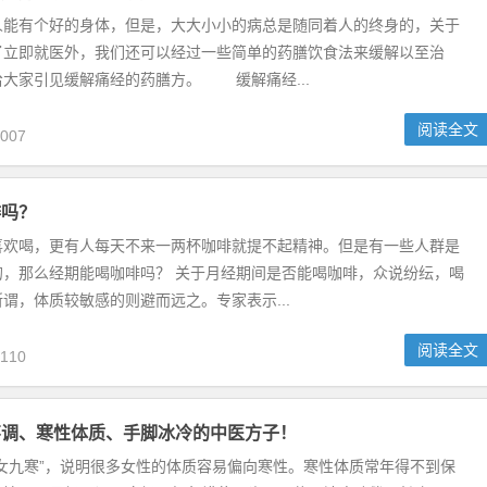
人能有个好的身体，但是，大大小小的病总是随同着人的终身的，关于
了立即就医外，我们还可以经过一些简单的药膳饮食法来缓解以至治
大家引见缓解痛经的药膳方。 缓解痛经...
阅读全文
007
啡吗？
喜欢喝，更有人每天不来一两杯咖啡就提不起精神。但是有一些人群是
的，那么经期能喝咖啡吗？ 关于月经期间是否能喝咖啡，众说纷纭，喝
谓，体质较敏感的则避而远之。专家表示...
阅读全文
110
不调、寒性体质、手脚冰冷的中医方子！
女九寒”，说明很多女性的体质容易偏向寒性。寒性体质常年得不到保