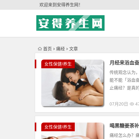
'); })();
欢迎来到安得养生网！
首页
痛经
文章
月经来浴血
女性保健/养生
传统观念认为
能不能「浴血
止痛经？是真的
07月20日
47
喝黑糖姜茶
女性保健/养生
痛经怎么办？痛