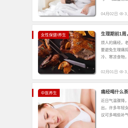
04月02日
3,
生理期前1周
女性保健/养生
烦人的痛经，
要避免生理痛
冷、寒凉食物，
02月01日
3,
痛经喝什么
中医养生
近日气温骤降
出，许多年轻
议可多喝些补气