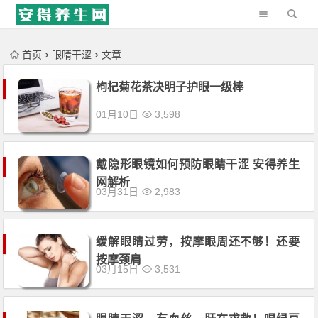
'); })();
首页
眼睛干涩
文章
枸杞菊花茶决明子护眼一级棒
01月10日
3,598
戴隐形眼镜如何预防眼睛干涩 安得养生
网解析
03月31日
2,983
缓解眼睛过劳，按摩眼周还不够！还要
按摩颈肩
03月15日
3,531